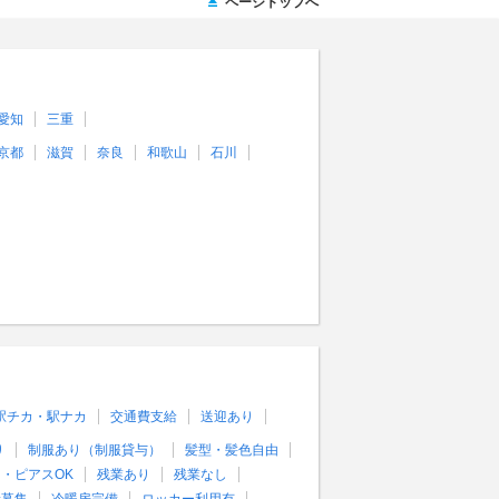
ページトップへ
愛知
三重
京都
滋賀
奈良
和歌山
石川
駅チカ・駅ナカ
交通費支給
送迎あり
り
制服あり（制服貸与）
髪型・髪色自由
・ピアスOK
残業あり
残業なし