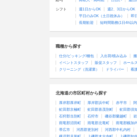
給与
高収入・高時給
日払い
週払
シフト
週1日からOK
週2、3日からOK
平日のみOK（土日祝休み）
即
長期歓迎
短時間勤務(1日4h以内
職種から探す
仕分/ピッキング/梱包
入出荷/積み込み
搬
イベントスタッフ
販促スタッフ
ホール
クリーニング（洗濯業）
ドライバー
看
北海道の市区町村から探す
厚岸郡厚岸町
厚岸郡浜中町
赤平市
阿
虻田郡京極町
虻田郡喜茂別町
虻田郡倶
石狩郡当別町
石狩市
磯谷郡蘭越町
岩
雨竜郡沼田町
雨竜郡北竜町
雨竜郡幌加
帯広市
河西郡更別村
河西郡中札内村
樺戸郡月形町
上磯郡木古内町
上磯郡知