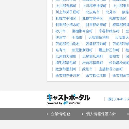
上川郡当麻町
上川郡東神楽町
上川郡東
川上郡弟子屈町
北広島市
北見市
釧路
札幌市手稲区
札幌市豊平区
札幌市西区
斜里郡小清水町
斜里郡斜里町
標津郡標
砂川市
瀬棚郡今金町
宗谷郡猿払村
空
伊達市
千歳市
天塩郡遠別町
天塩郡天
苫前郡初山別村
苫前郡苫前町
苫前郡羽
名寄市
新冠郡新冠町
爾志郡乙部町
根
広尾郡大樹町
広尾郡広尾町
美唄市
深
増毛郡増毛町
松前郡福島町
松前郡松前
紋別郡湧別町
紋別市
山越郡長万部町
余市郡赤井川村
余市郡仁木町
余市郡余
(株)フルキ
企業情報
個人情報保護方針