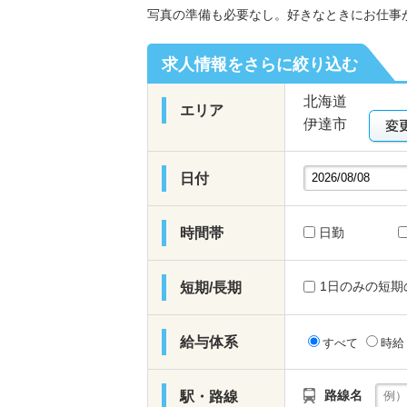
写真の準備も必要なし。好きなときにお仕事
求人情報をさらに絞り込む
北海道
エリア
伊達市
日付
時間帯
日勤
1日のみの短期
短期/長期
給与体系
すべて
時
路線名
駅・路線