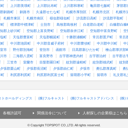
川町
上川郡美瑛町
上川郡比布町
上川郡和寒町
亀田郡七飯町
茅部郡
郡釧路町
釧路市
久遠郡せたな町
札幌市厚別区
札幌市北区
札幌市
札幌市東区
札幌市南区
様似郡様似町
沙流郡日高町
沙流郡平取町
津町
標津郡中標津町
士別市
島牧郡島牧村
白老郡白老町
白糠郡白糠
知郡上砂川町
空知郡上富良野町
空知郡奈井江町
空知郡中富良野町
空
塩町
天塩郡豊富町
天塩郡幌延町
十勝郡浦幌町
常呂郡置戸町
常呂
幌町
中川郡池田町
中川郡音威子府村
中川郡豊頃町
中川郡中川町
中
室市
野付郡別海町
登別市
函館市
日高郡新ひだか町
檜山郡厚沢部
川市
二海郡八雲町
富良野市
古宇郡神恵内村
古宇郡泊村
古平郡古
町
三笠市
室蘭市
目梨郡羅臼町
紋別郡遠軽町
紋別郡雄武町
紋別
夕張郡栗山町
夕張郡長沼町
夕張郡由仁町
夕張市
勇払郡厚真町
勇
市町
利尻郡利尻町
利尻郡利尻富士町
留萌郡小平町
留萌市
礼文郡礼
ャストホールディングス
(株)フルキャスト
(株)フルキャストアドバンス
(株
各種許認可
関係法令について
人材探しの企業様はこちら
© Copyright TOPSPOT CO.,LTD. All rights reserved.