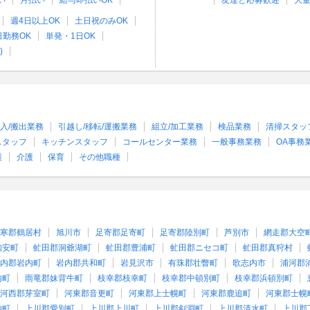
い
月払い
給与即払いOK
友達と応募歓迎
大
週4日以上OK
土日祝のみOK
日勤務OK
単発・1日OK
)
入/搬出業務
引越し/移転/運搬業務
組立/加工業務
検品業務
清掃スタッ
スタッフ
キッチンスタッフ
コールセンター業務
一般事務業務
OA事務
護
介護
保育
その他職種
寒郡鶴居村
旭川市
足寄郡足寄町
足寄郡陸別町
芦別市
網走郡大空
知安町
虻田郡洞爺湖町
虻田郡豊浦町
虻田郡ニセコ町
虻田郡真狩村
内郡岩内町
岩内郡共和町
岩見沢市
有珠郡壮瞥町
歌志内市
浦河郡
内町
雨竜郡妹背牛町
枝幸郡枝幸町
枝幸郡中頓別町
枝幸郡浜頓別町
河西郡芽室町
河東郡音更町
河東郡上士幌町
河東郡鹿追町
河東郡士幌
内町
上川郡愛別町
上川郡上川町
上川郡剣淵町
上川郡清水町
上川郡