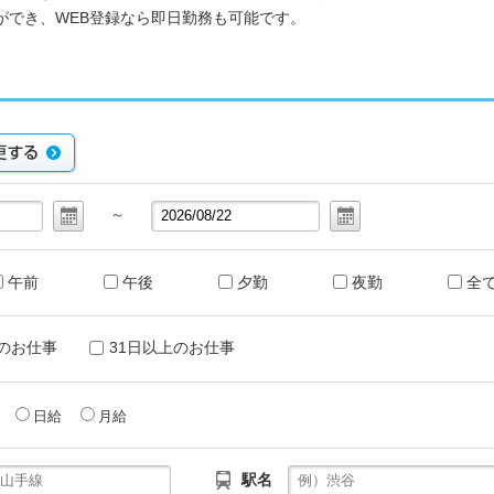
ができ、WEB登録なら即日勤務も可能です。
～
午前
午後
夕勤
夜勤
全
のお仕事
31日以上のお仕事
給
日給
月給
駅名