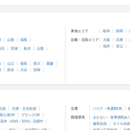
東海エリア
岐阜
静岡
田
山形
福島
近畿・北陸エリア
大阪
兵庫
福井
富山
埼玉
茨城
栃木
山梨
島
山口
徳島
香川
愛媛
崎
熊本
大分
宮崎
歓迎
主婦・主夫歓迎
交通
バイク・車通勤OK
初心者OK
ブランクOK
職場環境
まかない・食事補助あ
高年（40代・50代）活躍中
服装自由
ネイル自由