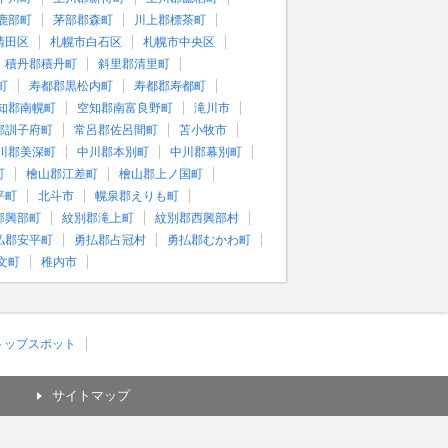
鹿部町
茅部郡森町
川上郡標茶町
清田区
札幌市白石区
札幌市中央区
積丹郡積丹町
斜里郡清里町
町
寿都郡黒松内町
寿都郡寿都町
知郡南幌町
空知郡南富良野町
滝川市
郡訓子府町
常呂郡佐呂間町
苫小牧市
川郡美深町
中川郡本別町
中川郡幕別町
町
檜山郡江差町
檜山郡上ノ国町
平町
北斗市
幌泉郡えりも町
郡興部町
紋別郡滝上町
紋別郡西興部村
払郡安平町
勇払郡占冠村
勇払郡むかわ町
文町
稚内市
)トップスポット
サイトマップ