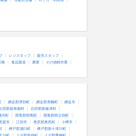
量募集
冷暖房完備
ロッカー利用有
フ
レジスタッフ
販売スタッフ
業務
食品製造
農業
その他軽作業
町
網走郡津別町
網走郡美幌町
網走市
虻田郡留寿都村
石狩郡新篠津村
浦河町
雨竜郡雨竜町
雨竜郡秩父別町
恵庭市
江別市
奥尻郡奥尻町
小樽市
町
樺戸郡浦臼町
樺戸郡新十津川町
下川町
上川郡新得町
上川郡鷹栖町