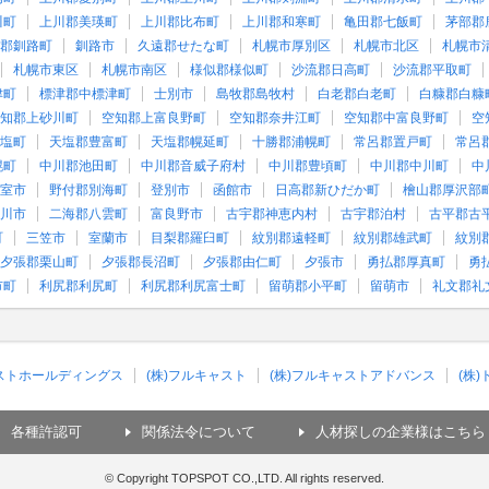
川町
上川郡美瑛町
上川郡比布町
上川郡和寒町
亀田郡七飯町
茅部郡
郡釧路町
釧路市
久遠郡せたな町
札幌市厚別区
札幌市北区
札幌市
札幌市東区
札幌市南区
様似郡様似町
沙流郡日高町
沙流郡平取町
津町
標津郡中標津町
士別市
島牧郡島牧村
白老郡白老町
白糠郡白糠
知郡上砂川町
空知郡上富良野町
空知郡奈井江町
空知郡中富良野町
空
塩町
天塩郡豊富町
天塩郡幌延町
十勝郡浦幌町
常呂郡置戸町
常呂
幌町
中川郡池田町
中川郡音威子府村
中川郡豊頃町
中川郡中川町
中
室市
野付郡別海町
登別市
函館市
日高郡新ひだか町
檜山郡厚沢部
川市
二海郡八雲町
富良野市
古宇郡神恵内村
古宇郡泊村
古平郡古
町
三笠市
室蘭市
目梨郡羅臼町
紋別郡遠軽町
紋別郡雄武町
紋別
夕張郡栗山町
夕張郡長沼町
夕張郡由仁町
夕張市
勇払郡厚真町
勇
市町
利尻郡利尻町
利尻郡利尻富士町
留萌郡小平町
留萌市
礼文郡礼
ャストホールディングス
(株)フルキャスト
(株)フルキャストアドバンス
(株
各種許認可
関係法令について
人材探しの企業様はこちら
© Copyright TOPSPOT CO.,LTD. All rights reserved.