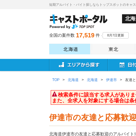
短期アルバイト・バイト探しならトップスポットのキャ
北海
17,519
全国の案件数
件
8月7日更新
TOP
>
北海道
>
北海道
>
伊達市
>
友達と
検索条件に該当する求人がありま
また、全求人を対象にする場合は条
伊達市の友達と応募歓
北海道伊達市の友達と応募歓迎のアルバイト