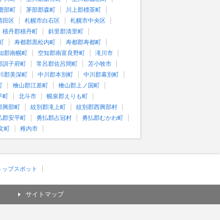
鹿部町
茅部郡森町
川上郡標茶町
清田区
札幌市白石区
札幌市中央区
積丹郡積丹町
斜里郡清里町
町
寿都郡黒松内町
寿都郡寿都町
知郡南幌町
空知郡南富良野町
滝川市
郡訓子府町
常呂郡佐呂間町
苫小牧市
川郡美深町
中川郡本別町
中川郡幕別町
町
檜山郡江差町
檜山郡上ノ国町
平町
北斗市
幌泉郡えりも町
郡興部町
紋別郡滝上町
紋別郡西興部村
払郡安平町
勇払郡占冠村
勇払郡むかわ町
文町
稚内市
)トップスポット
サイトマップ