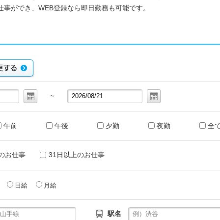
仕事ができ、WEB登録なら即日勤務も可能です。
～
午前
午後
夕勤
夜勤
全
のお仕事
31日以上のお仕事
給
日給
月給
駅名