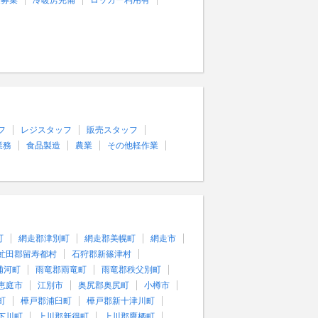
量募集
冷暖房完備
ロッカー利用有
フ
レジスタッフ
販売スタッフ
業務
食品製造
農業
その他軽作業
町
網走郡津別町
網走郡美幌町
網走市
虻田郡留寿都村
石狩郡新篠津村
浦河町
雨竜郡雨竜町
雨竜郡秩父別町
恵庭市
江別市
奥尻郡奥尻町
小樽市
町
樺戸郡浦臼町
樺戸郡新十津川町
下川町
上川郡新得町
上川郡鷹栖町