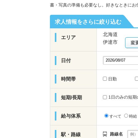
書・写真の準備も必要なし。好きなときにお
求人情報をさらに絞り込む
北海道
エリア
伊達市
日付
時間帯
日勤
1日のみの短期
短期/長期
給与体系
すべて
時
路線名
駅・路線