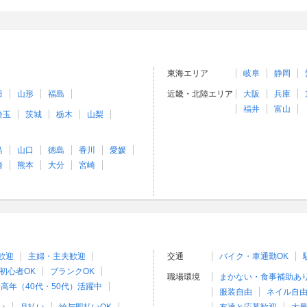
東海エリア
岐阜
静岡
田
山形
福島
近畿・北陸エリア
大阪
兵庫
福井
富山
埼玉
茨城
栃木
山梨
島
山口
徳島
香川
愛媛
崎
熊本
大分
宮崎
歓迎
主婦・主夫歓迎
交通
バイク・車通勤OK
初心者OK
ブランクOK
職場環境
まかない・食事補助あ
高年（40代・50代）活躍中
服装自由
ネイル自由