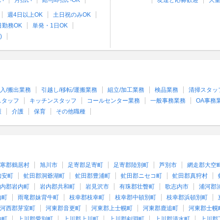
い
月払い
給与即払いOK
友達と応募歓迎
大
週4日以上OK
土日祝のみOK
日勤務OK
単発・1日OK
)
入/搬出業務
引越し/移転/運搬業務
組立/加工業務
検品業務
清掃スタッ
スタッフ
キッチンスタッフ
コールセンター業務
一般事務業務
OA事務
護
介護
保育
その他職種
寒郡鶴居村
旭川市
足寄郡足寄町
足寄郡陸別町
芦別市
網走郡大空
知安町
虻田郡洞爺湖町
虻田郡豊浦町
虻田郡ニセコ町
虻田郡真狩村
内郡岩内町
岩内郡共和町
岩見沢市
有珠郡壮瞥町
歌志内市
浦河郡
内町
雨竜郡妹背牛町
枝幸郡枝幸町
枝幸郡中頓別町
枝幸郡浜頓別町
河西郡芽室町
河東郡音更町
河東郡上士幌町
河東郡鹿追町
河東郡士幌
内町
上川郡愛別町
上川郡上川町
上川郡剣淵町
上川郡清水町
上川郡