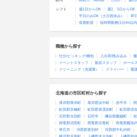
給与
高収入・高時給
日払い
週払
シフト
週1日からOK
週2、3日からOK
平日のみOK（土日祝休み）
即
長期歓迎
短時間勤務(1日4h以内
職種から探す
仕分/ピッキング/梱包
入出荷/積み込み
搬
イベントスタッフ
販促スタッフ
ホール
クリーニング（洗濯業）
ドライバー
看
北海道の市区町村から探す
厚岸郡厚岸町
厚岸郡浜中町
赤平市
阿
虻田郡京極町
虻田郡喜茂別町
虻田郡倶
石狩郡当別町
石狩市
磯谷郡蘭越町
岩
雨竜郡沼田町
雨竜郡北竜町
雨竜郡幌加
帯広市
河西郡更別村
河西郡中札内村
樺戸郡月形町
上磯郡木古内町
上磯郡知