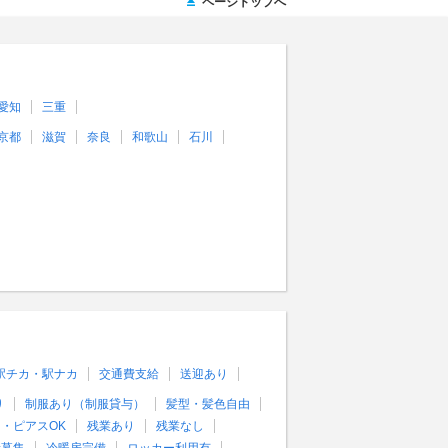
ページトップへ
愛知
三重
京都
滋賀
奈良
和歌山
石川
駅チカ・駅ナカ
交通費支給
送迎あり
り
制服あり（制服貸与）
髪型・髪色自由
・ピアスOK
残業あり
残業なし