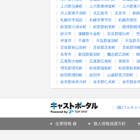
上川郡当麻町
上川郡東神楽町
上川郡東
川上郡弟子屈町
北広島市
北見市
釧路
札幌市手稲区
札幌市豊平区
札幌市西区
斜里郡小清水町
斜里郡斜里町
標津郡標
砂川市
瀬棚郡今金町
宗谷郡猿払村
空
伊達市
千歳市
天塩郡遠別町
天塩郡天
苫前郡初山別村
苫前郡苫前町
苫前郡羽
名寄市
新冠郡新冠町
爾志郡乙部町
根
広尾郡大樹町
広尾郡広尾町
美唄市
深
増毛郡増毛町
松前郡福島町
松前郡松前
紋別郡湧別町
紋別市
山越郡長万部町
余市郡赤井川村
余市郡仁木町
余市郡余
(株)フルキ
企業情報
個人情報保護方針