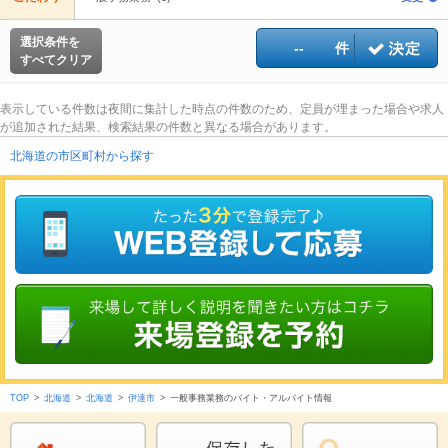
選択条件を
--
件
すべてクリア
表示している件数は夜間に集計した時点の件数のため、定員が埋まった場合や求人
が追加された結果、検索結果の件数と異なる場合があります。
北海道の市区町村から探す
TOP
>
北海道
>
北海道
>
伊達市
>
一般事務業務のバイト・アルバイト情報