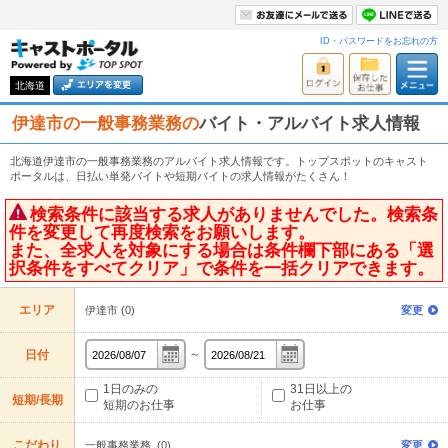
ID・パスワードをお忘れの方
北海道
伊達市の一般事務業務の
バイト・アルバイト求人情報
北海道伊達市の一般事務業務のアルバイト求人情報です。トップスポットのキャスト
ポータルは、日払い単発バイトや短期バイトの求人情報がたくさん！
検索条件に該当する求人がありませんでした。検索条
件を変更して再度検索をお願いします。
また、全求人を対象にする場合は条件欄下部にある「選
択条件をすべてクリア」で条件を一括クリアできます。
エリア
伊達市 (0)
変更
～
日付
1日のみの
31日以上の
短期/長期
短期のお仕事
お仕事
こだわり
一般事務業務 (0)
変更