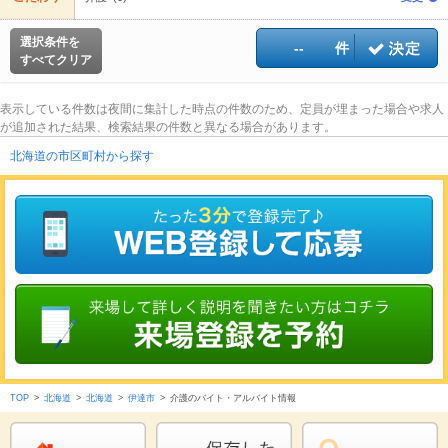
選択条件を
--
件
すべてクリア
表示している件数は夜間に集計した時点の件数のため、定員が埋まった場合や求人
が追加された結果、検索結果の件数と異なる場合があります。
北海道の市区町村から探す
TOP
>
北海道
>
北海道
>
伊達市
>
介護のバイト・アルバイト情報