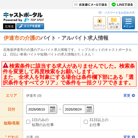
ID・パスワードをお忘れの方
北海道
伊達市の介護の
バイト・アルバイト求人情報
北海道伊達市の介護のアルバイト求人情報です。トップスポットのキャストポータル
は、日払い単発バイトや短期バイトの求人情報がたくさん！
検索条件に該当する求人がありませんでした。検索条
件を変更して再度検索をお願いします。
また、全求人を対象にする場合は条件欄下部にある「選
択条件をすべてクリア」で条件を一括クリアできます。
エリア
伊達市 (0)
変更
～
日付
1日のみの
31日以上の
短期/長期
短期のお仕事
お仕事
こだわり
介護 (0)
変更