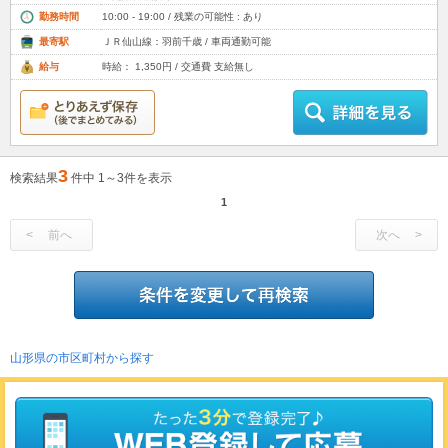
勤務時間
10:00 - 19:00 / 残業の可能性 : あり
最寄駅
ＪＲ仙山線：羽前千歳 / 車両通勤可能
給与
時給： 1,350円 / 交通費 支給無し
3
検索結果
件中 1～3件を表示
1
前へ
次へ
山形県の市区町村から探す