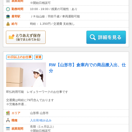
就業期間
※開始日相談可
勤務時間
10:00 - 19:00 / 残業の可能性 : あり
最寄駅
ＪＲ仙山線：羽前千歳 / 車両通勤可能
給与
時給： 1,350円 / 交通費 支給無し
31日以上のお仕事
派遣
RW【山形市】倉庫内での商品搬入出、仕
分
即払利用可能 レギュラーワークのお仕事です
交通費は時給に79円含んでおります
※労働条件通...
エリア
山形県 山形市
職種
入出荷/積み込み
長期（1ヵ月以上）
就業期間
※開始日相談可