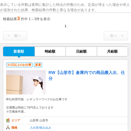
表示している件数は夜間に集計した時点の件数のため、定員が埋まった場合や求人
が追加された結果、検索結果の件数と異なる場合があります。
3
検索結果
件中 1～3件を表示
1
前へ
次へ
新着順
時給順
日給順
月給順
31日以上のお仕事
派遣
RW【山形市】倉庫内での商品搬入出、仕
分
即払利用可能 レギュラーワークのお仕事です
交通費は時給に79円含んでおります
※労働条件通...
エリア
山形県 山形市
職種
入出荷/積み込み