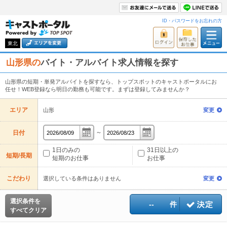
ID・パスワードをお忘れの方
東北
山形県の
バイト・アルバイト求人情報を探す
山形県の短期・単発アルバイトを探すなら、トップスポットのキャストポータルにお
任せ！WEB登録なら明日の勤務も可能です。まずは登録してみませんか？
エリア
山形
変更
～
日付
1日のみの
31日以上の
短期/長期
短期のお仕事
お仕事
こだわり
選択している条件はありません
変更
選択条件を
--
件
すべてクリア