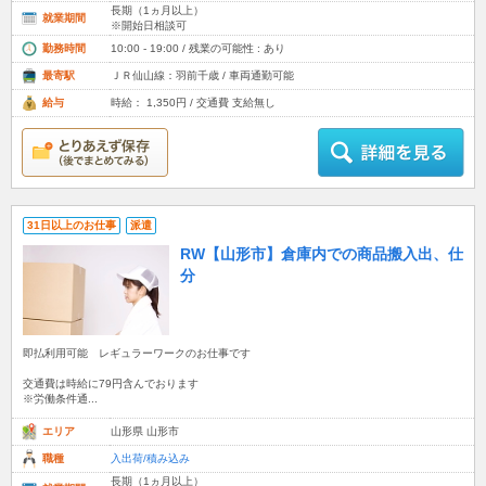
長期（1ヵ月以上）
就業期間
※開始日相談可
勤務時間
10:00 - 19:00 / 残業の可能性 : あり
最寄駅
ＪＲ仙山線：羽前千歳 / 車両通勤可能
給与
時給： 1,350円 / 交通費 支給無し
31日以上のお仕事
派遣
RW【山形市】倉庫内での商品搬入出、仕
分
即払利用可能 レギュラーワークのお仕事です
交通費は時給に79円含んでおります
※労働条件通...
エリア
山形県 山形市
職種
入出荷/積み込み
長期（1ヵ月以上）