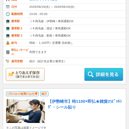
日付
2026/08/19(水) ～ 2026/08/19(水)
勤務時間
23:00 - 05:00
最寄駅
ＪＲ両毛線：伊勢崎 / 車両通勤OK
最寄駅２
ＪＲ両毛線：国定 / 車両通勤OK
最寄駅３
ＪＲ両毛線：駒形 / 車両通勤OK
給与
時給： 1,100円 / 交通費 支給無し
即払いサービ
利用できます
ス
雇用形態
紹介（紹介先企業が雇用主）
1日のみの短期のお仕事
紹介
【伊勢崎市】時1100×即払★雑貨のﾋﾟｯｷﾝ
ｸﾞ・シール貼り
※この写真は就業イメージです