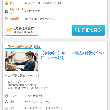
給与
時給： 1,100円 / 交通費 支給無し
即払いサービ
利用できます
ス
雇用形態
紹介（紹介先企業が雇用主）
1日のみの短期のお仕事
紹介
【伊勢崎市】時1100×即払★雑貨のﾋﾟｯｷﾝ
ｸﾞ・シール貼り
※この写真は就業イメージです
【おススメポイント】
・時給1100円♪即払利用可能!!
・新規大歓迎!!就業先の担当者の方が丁...
エリア
群馬県 伊勢崎市
職種
仕分/ピッキング/梱包
日付
2026/08/25(火) ～ 2026/08/25(火)