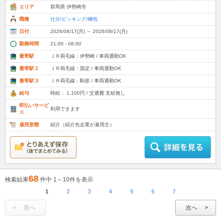
エリア
群馬県 伊勢崎市
職種
仕分/ピッキング/梱包
日付
2026/08/17(月) ～ 2026/08/17(月)
勤務時間
21:00 - 06:00
最寄駅
ＪＲ両毛線：伊勢崎 / 車両通勤OK
最寄駅２
ＪＲ両毛線：国定 / 車両通勤OK
最寄駅３
ＪＲ両毛線：駒形 / 車両通勤OK
給与
時給： 1,100円 / 交通費 支給無し
即払いサービ
利用できます
ス
雇用形態
紹介（紹介先企業が雇用主）
68
検索結果
件中 1～10件を表示
1
2
3
4
5
6
7
前へ
次へ