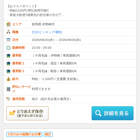
【おススメポイント】
・時給1100円♪即払利用可能!!
・新規大歓迎!!就業先の担当者の方が丁...
エリア
群馬県 伊勢崎市
職種
仕分/ピッキング/梱包
日付
2026/08/20(木) ～ 2026/08/20(木)
勤務時間
23:00 - 05:00
最寄駅
ＪＲ両毛線：伊勢崎 / 車両通勤OK
最寄駅２
ＪＲ両毛線：国定 / 車両通勤OK
最寄駅３
ＪＲ両毛線：駒形 / 車両通勤OK
給与
時給： 1,100円 / 交通費 支給無し
即払いサービ
利用できます
ス
雇用形態
紹介（紹介先企業が雇用主）
1日のみの短期のお仕事
紹介