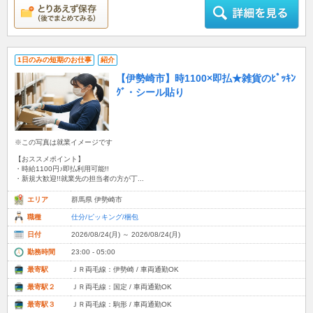
1日のみの短期のお仕事
紹介
【伊勢崎市】時1100×即払★雑貨のﾋﾟｯｷﾝ
ｸﾞ・シール貼り
※この写真は就業イメージです
【おススメポイント】
・時給1100円♪即払利用可能!!
・新規大歓迎!!就業先の担当者の方が丁...
エリア
群馬県 伊勢崎市
職種
仕分/ピッキング/梱包
日付
2026/08/24(月) ～ 2026/08/24(月)
勤務時間
23:00 - 05:00
最寄駅
ＪＲ両毛線：伊勢崎 / 車両通勤OK
最寄駅２
ＪＲ両毛線：国定 / 車両通勤OK
最寄駅３
ＪＲ両毛線：駒形 / 車両通勤OK