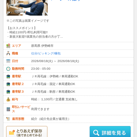
※この写真は就業イメージです
【おススメポイント】
・時給1100円♪即払利用可能!!
・新規大歓迎!!就業先の担当者の方が丁...
エリア
群馬県 伊勢崎市
職種
仕分/ピッキング/梱包
日付
2026/08/18(火) ～ 2026/08/18(火)
勤務時間
23:00 - 05:00
最寄駅
ＪＲ両毛線：伊勢崎 / 車両通勤OK
最寄駅２
ＪＲ両毛線：国定 / 車両通勤OK
最寄駅３
ＪＲ両毛線：駒形 / 車両通勤OK
給与
時給： 1,100円 / 交通費 支給無し
即払いサービ
利用できます
ス
雇用形態
紹介（紹介先企業が雇用主）