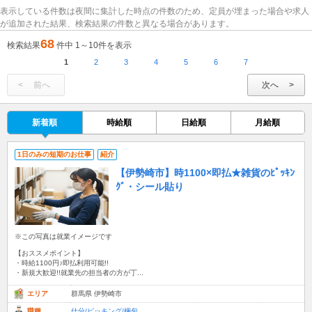
表示している件数は夜間に集計した時点の件数のため、定員が埋まった場合や求人
が追加された結果、検索結果の件数と異なる場合があります。
68
検索結果
件中 1～10件を表示
1
2
3
4
5
6
7
前へ
次へ
新着順
時給順
日給順
月給順
1日のみの短期のお仕事
紹介
【伊勢崎市】時1100×即払★雑貨のﾋﾟｯｷﾝ
ｸﾞ・シール貼り
※この写真は就業イメージです
【おススメポイント】
・時給1100円♪即払利用可能!!
・新規大歓迎!!就業先の担当者の方が丁...
エリア
群馬県 伊勢崎市
職種
仕分/ピッキング/梱包