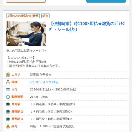
1日のみの短期のお仕事
紹介
【伊勢崎市】時1100×即払★雑貨のﾋﾟｯｷﾝ
ｸﾞ・シール貼り
※この写真は就業イメージです
【おススメポイント】
・時給1100円♪即払利用可能!!
・新規大歓迎!!就業先の担当者の方が丁...
エリア
群馬県 伊勢崎市
職種
仕分/ピッキング/梱包
日付
2026/08/21(金) ～ 2026/08/21(金)
勤務時間
21:00 - 06:00
最寄駅
ＪＲ両毛線：伊勢崎 / 車両通勤OK
最寄駅２
ＪＲ両毛線：国定 / 車両通勤OK
最寄駅３
ＪＲ両毛線：駒形 / 車両通勤OK
給与
時給： 1,100円 / 交通費 支給無し