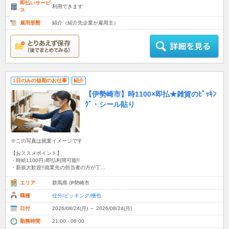
即払いサービ
利用できます
ス
雇用形態
紹介（紹介先企業が雇用主）
1日のみの短期のお仕事
紹介
【伊勢崎市】時1100×即払★雑貨のﾋﾟｯｷﾝ
ｸﾞ・シール貼り
※この写真は就業イメージです
【おススメポイント】
・時給1100円♪即払利用可能!!
・新規大歓迎!!就業先の担当者の方が丁...
エリア
群馬県 伊勢崎市
職種
仕分/ピッキング/梱包
日付
2026/08/24(月) ～ 2026/08/24(月)
勤務時間
21:00 - 06:00