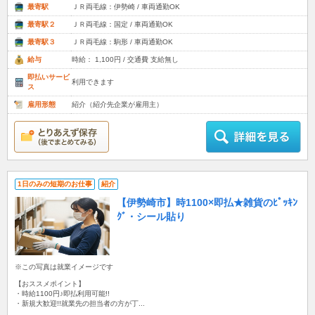
最寄駅
ＪＲ両毛線：伊勢崎 / 車両通勤OK
最寄駅２
ＪＲ両毛線：国定 / 車両通勤OK
最寄駅３
ＪＲ両毛線：駒形 / 車両通勤OK
給与
時給： 1,100円 / 交通費 支給無し
即払いサービ
利用できます
ス
雇用形態
紹介（紹介先企業が雇用主）
1日のみの短期のお仕事
紹介
【伊勢崎市】時1100×即払★雑貨のﾋﾟｯｷﾝ
ｸﾞ・シール貼り
※この写真は就業イメージです
【おススメポイント】
・時給1100円♪即払利用可能!!
・新規大歓迎!!就業先の担当者の方が丁...