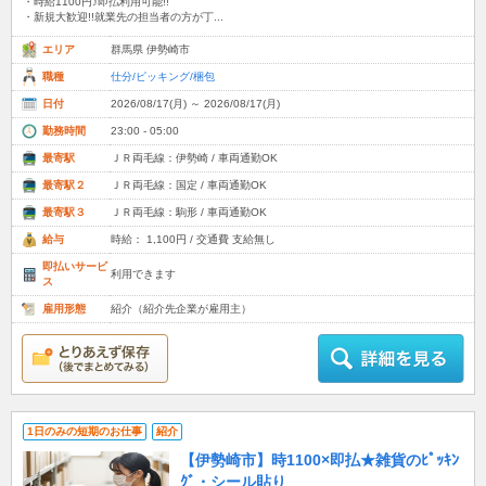
・時給1100円♪即払利用可能!!
・新規大歓迎!!就業先の担当者の方が丁...
エリア
群馬県 伊勢崎市
職種
仕分/ピッキング/梱包
日付
2026/08/17(月) ～ 2026/08/17(月)
勤務時間
23:00 - 05:00
最寄駅
ＪＲ両毛線：伊勢崎 / 車両通勤OK
最寄駅２
ＪＲ両毛線：国定 / 車両通勤OK
最寄駅３
ＪＲ両毛線：駒形 / 車両通勤OK
給与
時給： 1,100円 / 交通費 支給無し
即払いサービ
利用できます
ス
雇用形態
紹介（紹介先企業が雇用主）
1日のみの短期のお仕事
紹介
【伊勢崎市】時1100×即払★雑貨のﾋﾟｯｷﾝ
ｸﾞ・シール貼り