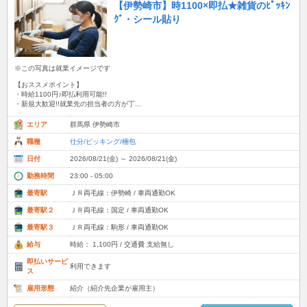
【伊勢崎市】時1100×即払★雑貨のﾋﾟｯｷﾝ
ｸﾞ・シール貼り
※この写真は就業イメージです
【おススメポイント】
・時給1100円♪即払利用可能!!
・新規大歓迎!!就業先の担当者の方が丁...
エリア
群馬県 伊勢崎市
職種
仕分/ピッキング/梱包
日付
2026/08/21(金) ～ 2026/08/21(金)
勤務時間
23:00 - 05:00
最寄駅
ＪＲ両毛線：伊勢崎 / 車両通勤OK
最寄駅２
ＪＲ両毛線：国定 / 車両通勤OK
最寄駅３
ＪＲ両毛線：駒形 / 車両通勤OK
給与
時給： 1,100円 / 交通費 支給無し
即払いサービ
利用できます
ス
雇用形態
紹介（紹介先企業が雇用主）