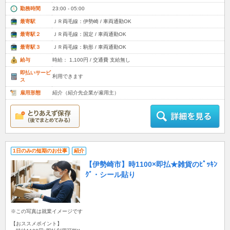
勤務時間
23:00 - 05:00
最寄駅
ＪＲ両毛線：伊勢崎 / 車両通勤OK
最寄駅２
ＪＲ両毛線：国定 / 車両通勤OK
最寄駅３
ＪＲ両毛線：駒形 / 車両通勤OK
給与
時給： 1,100円 / 交通費 支給無し
即払いサービ
利用できます
ス
雇用形態
紹介（紹介先企業が雇用主）
1日のみの短期のお仕事
紹介
【伊勢崎市】時1100×即払★雑貨のﾋﾟｯｷﾝ
ｸﾞ・シール貼り
※この写真は就業イメージです
【おススメポイント】