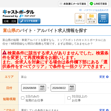
ID・パスワードをお忘れの方
近畿・北陸
富山県の
バイト・アルバイト求人情報を探す
富山県の短期・単発アルバイトを探すなら、トップスポットのキャストポータルにお
任せ！WEB登録なら明日の勤務も可能です。まずは登録してみませんか？
検索条件に該当する求人がありませんでした。検索条
件を変更して再度検索をお願いします。
また、全求人を対象にする場合は条件欄下部にある「選
択条件をすべてクリア」で条件を一括クリアできます。
エリア
富山
変更
～
日付
1日のみの
31日以上の
短期/長期
短期のお仕事
お仕事
こだわり
選択している条件はありません
変更