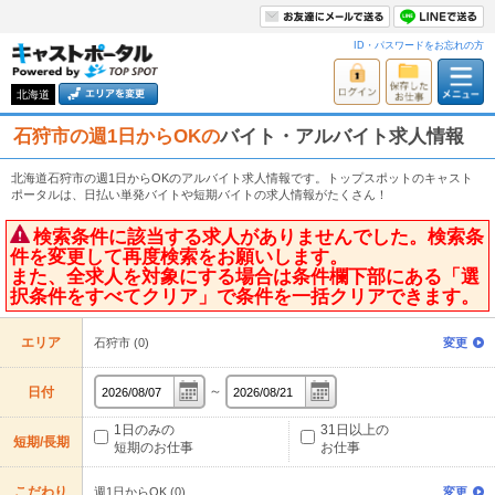
ID・パスワードをお忘れの方
北海道
石狩市の週1日からOKの
バイト・アルバイト求人情報
北海道石狩市の週1日からOKのアルバイト求人情報です。トップスポットのキャスト
ポータルは、日払い単発バイトや短期バイトの求人情報がたくさん！
検索条件に該当する求人がありませんでした。検索条
件を変更して再度検索をお願いします。
また、全求人を対象にする場合は条件欄下部にある「選
択条件をすべてクリア」で条件を一括クリアできます。
エリア
石狩市 (0)
変更
～
日付
1日のみの
31日以上の
短期/長期
短期のお仕事
お仕事
こだわり
週1日からOK (0)
変更