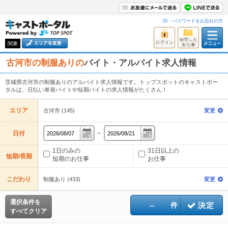
ID・パスワードをお忘れの方
関東
古河市の制服ありの
バイト・アルバイト求人情報
茨城県古河市の制服ありのアルバイト求人情報です。トップスポットのキャストポー
タルは、日払い単発バイトや短期バイトの求人情報がたくさん！
エリア
古河市 (145)
変更
～
日付
1日のみの
31日以上の
短期/長期
短期のお仕事
お仕事
こだわり
制服あり (433)
変更
選択条件を
--
件
すべてクリア