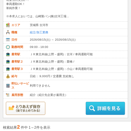
車両通勤OK！
単純作業！
※本求人においては、山崎製パン(株)古河工場...
エリア
茨城県 古河市
職種
組立/加工業務
日付
2026/08/15(土) ～ 2026/08/15(土)
勤務時間
09:00 - 18:00
最寄駅
ＪＲ東北本線(上野－盛岡)：古河 / 車両通勤可能
最寄駅２
ＪＲ東北本線(上野－盛岡)：栗橋 /
最寄駅３
ＪＲ東北本線(上野－盛岡)：小山 / 車両通勤可能
給与
日給： 9,000円 / 交通費 支給無し
即払いサービ
利用できません
ス
雇用形態
紹介（紹介先企業が雇用主）
2
検索結果
件中 1～2件を表示