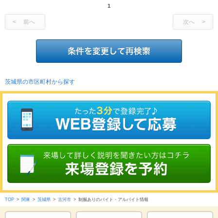
1
前へ
次へ
茨城県の市区町村から探す
TOP
>
関東
>
茨城県
>
古河市
>
制服ありのバイト・アルバイト情報