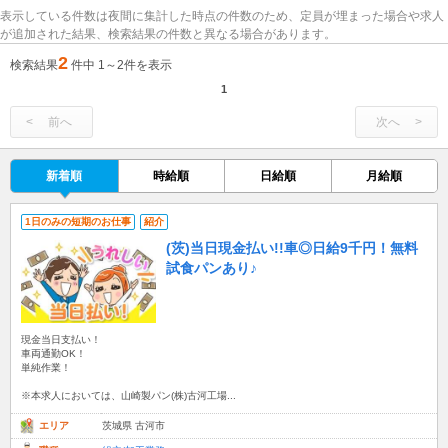
表示している件数は夜間に集計した時点の件数のため、定員が埋まった場合や求人
が追加された結果、検索結果の件数と異なる場合があります。
2
検索結果
件中 1～2件を表示
1
前へ
次へ
新着順
時給順
日給順
月給順
1日のみの短期のお仕事
紹介
(茨)当日現金払い!!車◎日給9千円！無料
試食パンあり♪
現金当日支払い！
車両通勤OK！
単純作業！
※本求人においては、山崎製パン(株)古河工場...
エリア
茨城県 古河市