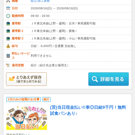
職種
組立/加工業務
日付
2026/08/16(日) ～ 2026/08/16(日)
勤務時間
09:00 - 18:00
最寄駅
ＪＲ東北本線(上野－盛岡)：古河 / 車両通勤可能
最寄駅２
ＪＲ東北本線(上野－盛岡)：栗橋 /
最寄駅３
ＪＲ東北本線(上野－盛岡)：小山 / 車両通勤可能
給与
日給： 9,000円 / 交通費 支給無し
即払いサービ
利用できません
ス
雇用形態
紹介（紹介先企業が雇用主）
1日のみの短期のお仕事
紹介
(茨)当日現金払い!!車◎日給9千円！無料
試食パンあり♪
現金当日支払い！