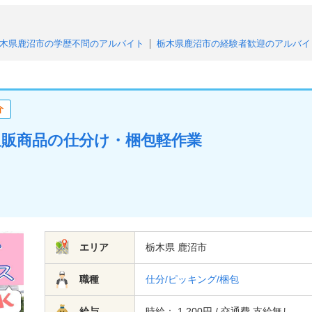
木県鹿沼市の学歴不問のアルバイト
栃木県鹿沼市の経験者歓迎のアルバイ
栃木県鹿沼市のフリーター歓迎のアルバイト
栃木県鹿沼市の未経験者・
栃木県鹿沼市のシニア応援・歓迎のアルバイト
栃木県鹿沼市の中高年活躍
ルバイト
栃木県鹿沼市の給与即払いのアルバイト
栃木県鹿沼市の高収入
介
栃木県鹿沼市の週2、3日からOKのアルバイト
栃木県鹿沼市の週4日以上O
栃木県鹿沼市の平日のみOK（土日祝休み）のアルバイト
栃木県鹿沼市の即
！通販商品の仕分け・梱包軽作業
栃木県鹿沼市の長期歓迎のアルバイト
栃木県鹿沼市の駅チカ・駅ナカのア
県鹿沼市の友達と応募歓迎のアルバイト
栃木県鹿沼市の大量募集のアルバ
エリア
栃木県 鹿沼市
職種
仕分/ピッキング/梱包
給与
時給： 1,200円 / 交通費 支給無し