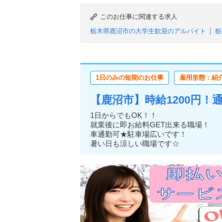
このお仕事に関連する求人
栃木県鹿沼市の大学生歓迎のアルバイト
栃
栃木県鹿沼市の主婦・主夫歓迎のアルバイト
栃木県鹿沼市のブランクOKのアルバイト
栃木県鹿沼市の日払い（または即払い）のア
1日のみの短期のお仕事
雇用形態：紹
栃木県鹿沼市の週1日からOKのアルバイト
栃木県鹿沼市の土日のみOKのアルバイト
【鹿沼市】時給1200円
栃木県鹿沼市の単発・1日OKのアルバイト
栃木県鹿沼市の服装自由のアルバイト
栃木
1日からでもOK！！
就業後に即お給料GET出来る職場！
栃木県鹿沼市の髪型・髪色自由のアルバイト
車通勤可★駐車場広いです！
暑い日も涼しい職場です☆