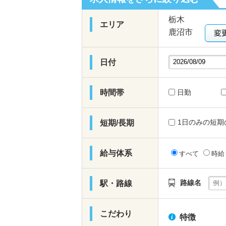
栃木
エリア
鹿沼市
日付
時間帯
日勤
1日のみの短期
短期/長期
給与体系
すべて
時
路線名
駅・路線
こだわり
特徴