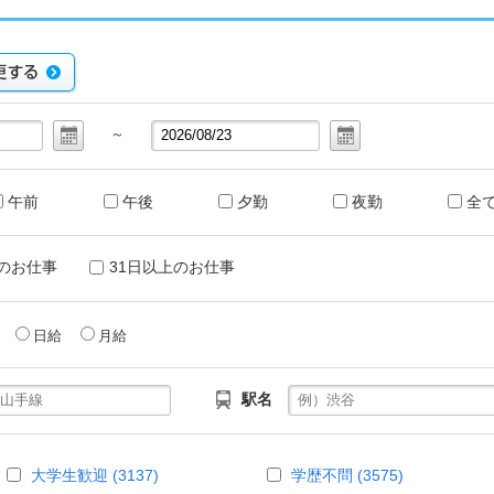
～
午前
午後
夕勤
夜勤
全
のお仕事
31日以上のお仕事
給
日給
月給
駅名
大学生歓迎 (3137)
学歴不問 (3575)