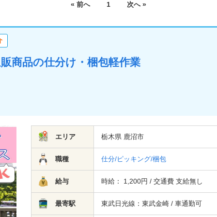
« 前へ
1
次へ »
介
！通販商品の仕分け・梱包軽作業
エリア
栃木県 鹿沼市
職種
仕分/ピッキング/梱包
給与
時給： 1,200円 / 交通費 支給無し
最寄駅
東武日光線：東武金崎 / 車通勤可