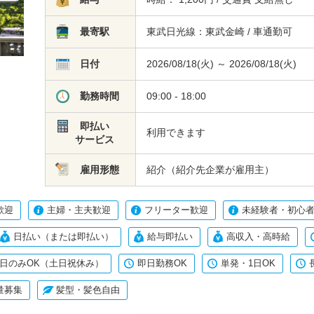
最寄駅
東武日光線：東武金崎 / 車通勤可
日付
2026/08/18(火) ～ 2026/08/18(火)
勤務時間
09:00 - 18:00
即払い
利用できます
サービス
雇用形態
紹介（紹介先企業が雇用主）
歓迎
主婦・主夫歓迎
フリーター歓迎
未経験者・初心者
日払い（または即払い）
給与即払い
高収入・高時給
日のみOK（土日祝休み）
即日勤務OK
単発・1日OK
量募集
髪型・髪色自由