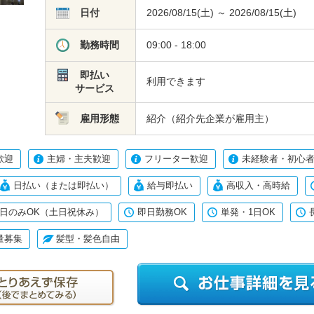
日付
2026/08/15(土) ～ 2026/08/15(土)
勤務時間
09:00 - 18:00
即払い
利用できます
サービス
雇用形態
紹介（紹介先企業が雇用主）
歓迎
主婦・主夫歓迎
フリーター歓迎
未経験者・初心者
日払い（または即払い）
給与即払い
高収入・高時給
日のみOK（土日祝休み）
即日勤務OK
単発・1日OK
量募集
髪型・髪色自由