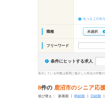
もっとこだわ
職種
フリーワード
条件にヒットする求人
表示している件数は夜間に集計した時点の件数の
8
件の
鹿沼市のシニア応
並び替え：
新着順
時給順
日給順