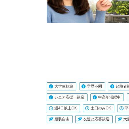
大学生歓迎
学歴不問
経験者
シニア応援・歓迎
中高年活躍中
週4日以上OK
土日のみOK
平
服装自由
友達と応募歓迎
大