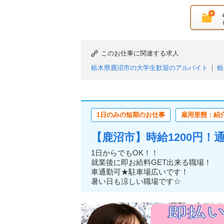
このお仕事に関連する求人
栃木県鹿沼市の大学生歓迎のアルバイト
栃
栃木県鹿沼市の主婦・主夫歓迎のアルバイト
栃木県鹿沼市のブランクOKのアルバイト
栃木県鹿沼市の日払い（または即払い）のア
1日のみの短期のお仕事
雇用形態：紹
栃木県鹿沼市の週1日からOKのアルバイト
栃木県鹿沼市の土日のみOKのアルバイト
【鹿沼市】時給1200円
栃木県鹿沼市の単発・1日OKのアルバイト
栃木県鹿沼市の服装自由のアルバイト
栃木
1日からでもOK！！
就業後に即お給料GET出来る職場！
栃木県鹿沼市の髪型・髪色自由のアルバイト
車通勤可★駐車場広いです！
暑い日も涼しい職場です☆