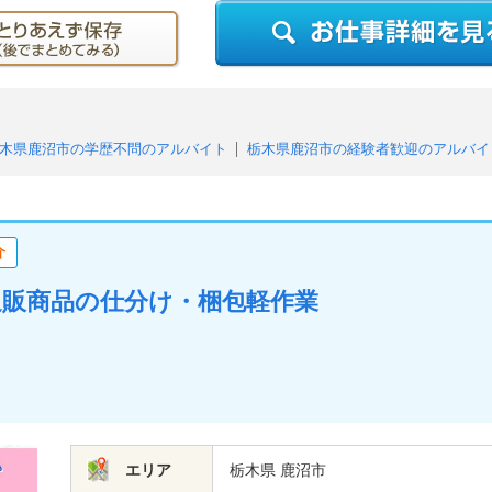
木県鹿沼市の学歴不問のアルバイト
栃木県鹿沼市の経験者歓迎のアルバイ
栃木県鹿沼市のフリーター歓迎のアルバイト
栃木県鹿沼市の未経験者・
栃木県鹿沼市のシニア応援・歓迎のアルバイト
栃木県鹿沼市の中高年活躍
ルバイト
栃木県鹿沼市の給与即払いのアルバイト
栃木県鹿沼市の高収入
介
栃木県鹿沼市の週2、3日からOKのアルバイト
栃木県鹿沼市の週4日以上O
栃木県鹿沼市の平日のみOK（土日祝休み）のアルバイト
栃木県鹿沼市の即
！通販商品の仕分け・梱包軽作業
栃木県鹿沼市の長期歓迎のアルバイト
栃木県鹿沼市の駅チカ・駅ナカのア
県鹿沼市の友達と応募歓迎のアルバイト
栃木県鹿沼市の大量募集のアルバ
エリア
栃木県 鹿沼市