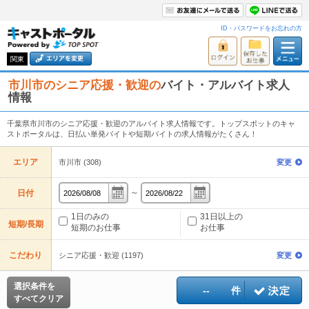
ID・パスワードをお忘れの方
関東
市川市のシニア応援・歓迎の
バイト・アルバイト求人
情報
千葉県市川市のシニア応援・歓迎のアルバイト求人情報です。トップスポットのキャ
ストポータルは、日払い単発バイトや短期バイトの求人情報がたくさん！
エリア
市川市 (308)
変更
～
日付
1日のみの
31日以上の
短期/長期
短期のお仕事
お仕事
こだわり
シニア応援・歓迎 (1197)
変更
選択条件を
--
件
すべてクリア