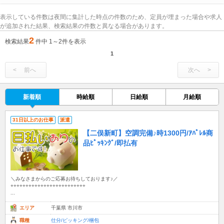
表示している件数は夜間に集計した時点の件数のため、定員が埋まった場合や求人
が追加された結果、検索結果の件数と異なる場合があります。
2
検索結果
件中 1～2件を表示
1
前へ
次へ
新着順
時給順
日給順
月給順
31日以上のお仕事
派遣
【二俣新町】空調完備♪時1300円/ｱﾊﾟﾚﾙ商
品ﾋﾟｯｷﾝｸﾞ/即払有
＼みなさまからのご応募お待ちしております♪／
+++++++++++++++++++++++++
...
エリア
千葉県 市川市
職種
仕分/ピッキング/梱包