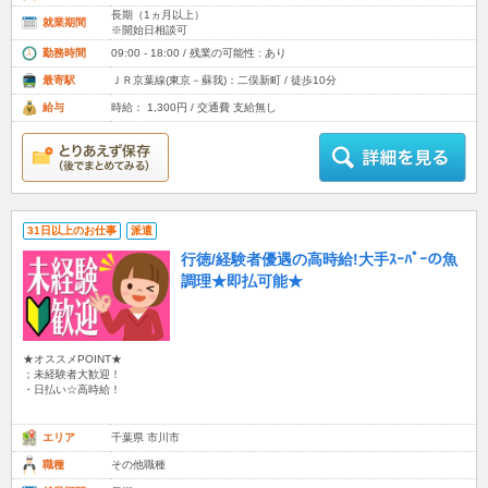
長期（1ヵ月以上）
就業期間
※開始日相談可
勤務時間
09:00 - 18:00 / 残業の可能性 : あり
最寄駅
ＪＲ京葉線(東京－蘇我)：二俣新町 / 徒歩10分
給与
時給： 1,300円 / 交通費 支給無し
31日以上のお仕事
派遣
行徳/経験者優遇の高時給!大手ｽｰﾊﾟｰの魚
調理★即払可能★
★オススメPOINT★
；未経験者大歓迎！
・日払い☆高時給！
エリア
千葉県 市川市
職種
その他職種