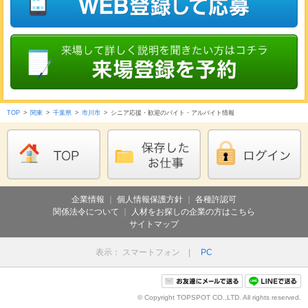
TOP
>
関東
>
千葉県
>
市川市
>
シニア応援・歓迎のバイト・アルバイト情報
企業情報
｜
個人情報保護方針
｜
各種許認可
関係法令について
｜
人材をお探しの企業の方はこちら
サイトマップ
表示： スマートフォン |
PC
© Copyright TOPSPOT CO.,LTD. All rights reserved.