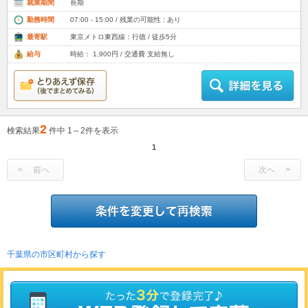
就業期間
長期
勤務時間
07:00 - 15:00 / 残業の可能性 : あり
最寄駅
東京メトロ東西線：行徳 / 徒歩5分
給与
時給： 1,900円 / 交通費 支給無し
2
検索結果
件中 1～2件を表示
1
前へ
次へ
千葉県の市区町村から探す