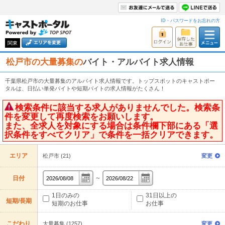
ID・パスワードをお忘れの方
関東
松戸市の大量募集の
バイト・アルバイト求人情報
千葉県松戸市の大量募集のアルバイト求人情報です。トップスポットのキャストポー
タルは、日払い単発バイトや短期バイトの求人情報がたくさん！
検索条件に該当する求人がありませんでした。検索条
件を変更して再度検索をお願いします。
また、全求人を対象にする場合は条件欄下部にある「選
択条件をすべてクリア」で条件を一括クリアできます。
エリア
松戸市 (21)
変更
～
日付
1日のみの
31日以上の
短期/長期
短期のお仕事
お仕事
こだわり
大量募集 (1257)
変更