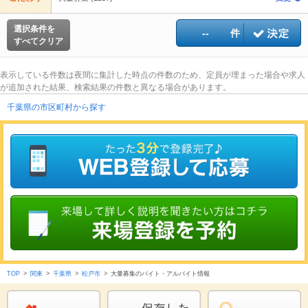
選択条件を
--
件
すべてクリア
表示している件数は夜間に集計した時点の件数のため、定員が埋まった場合や求人
が追加された結果、検索結果の件数と異なる場合があります。
千葉県の市区町村から探す
TOP
>
関東
>
千葉県
>
松戸市
>
大量募集のバイト・アルバイト情報