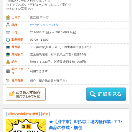
☆日払いサービス利用可能です☆
☆トップスポットデビューの方におススメ案件☆
☆キレイな工場での...
エリア
東京都 府中市
職種
仕分/ピッキング/梱包
日付
2026/08/21(金) ～ 2026/08/21(金)
勤務時間
09:00 - 18:00
最寄駅
ＪＲ南武線(川崎－立川)：府中本町 / 徒歩12分
最寄駅２
京王競馬場線：府中競馬正門前 / 徒歩18分
給与
時給： 1,230円 / 交通費 定額支給 (200円)
即払いサービ
利用できます
ス
雇用形態
紹介（紹介先企業が雇用主）
1日のみの短期のお仕事
紹介
★【府中市】即払◎工場内軽作業♪ ｷﾞﾌﾄ
商品の作成・梱包