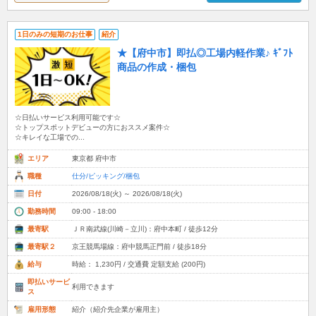
1日のみの短期のお仕事
紹介
★【府中市】即払◎工場内軽作業♪ ｷﾞﾌﾄ
商品の作成・梱包
☆日払いサービス利用可能です☆
☆トップスポットデビューの方におススメ案件☆
☆キレイな工場での...
エリア
東京都 府中市
職種
仕分/ピッキング/梱包
日付
2026/08/18(火) ～ 2026/08/18(火)
勤務時間
09:00 - 18:00
最寄駅
ＪＲ南武線(川崎－立川)：府中本町 / 徒歩12分
最寄駅２
京王競馬場線：府中競馬正門前 / 徒歩18分
給与
時給： 1,230円 / 交通費 定額支給 (200円)
即払いサービ
利用できます
ス
雇用形態
紹介（紹介先企業が雇用主）