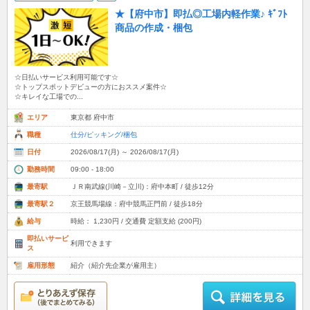
★【府中市】即払◎工場内軽作業♪ ｷﾞﾌﾄ
商品の作成・梱包
☆日払いサービス利用可能です☆
☆トップスポットデビューの方におススメ案件☆
☆キレイな工場での...
エリア
東京都 府中市
職種
仕分/ピッキング/梱包
日付
2026/08/17(月) ～ 2026/08/17(月)
勤務時間
09:00 - 18:00
最寄駅
ＪＲ南武線(川崎－立川)：府中本町 / 徒歩12分
最寄駅２
京王競馬場線：府中競馬正門前 / 徒歩18分
給与
時給： 1,230円 / 交通費 定額支給 (200円)
即払いサービ
利用できます
ス
雇用形態
紹介（紹介先企業が雇用主）