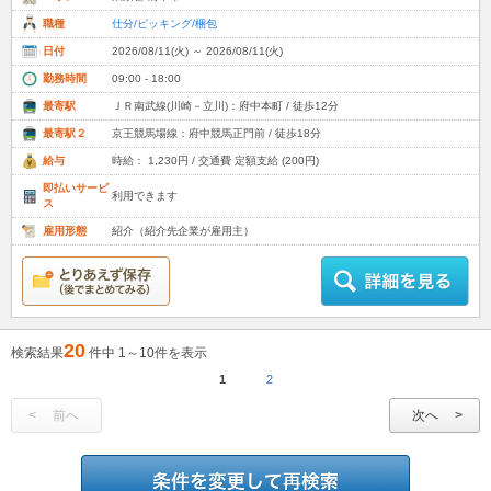
職種
仕分/ピッキング/梱包
日付
2026/08/11(火) ～ 2026/08/11(火)
勤務時間
09:00 - 18:00
最寄駅
ＪＲ南武線(川崎－立川)：府中本町 / 徒歩12分
最寄駅２
京王競馬場線：府中競馬正門前 / 徒歩18分
給与
時給： 1,230円 / 交通費 定額支給 (200円)
即払いサービ
利用できます
ス
雇用形態
紹介（紹介先企業が雇用主）
20
検索結果
件中 1～10件を表示
1
2
前へ
次へ