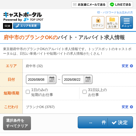
ID・パスワードをお忘れの方
関東
府中市のブランクOKの
バイト・アルバイト求人情報
東京都府中市のブランクOKのアルバイト求人情報です。トップスポットのキャストポ
ータルは、日払い単発バイトや短期バイトの求人情報がたくさん！
エリア
府中市 (32)
変更
～
日付
1日のみの
31日以上の
短期/長期
短期のお仕事
お仕事
こだわり
ブランクOK (3767)
変更
選択条件を
--
件
すべてクリア