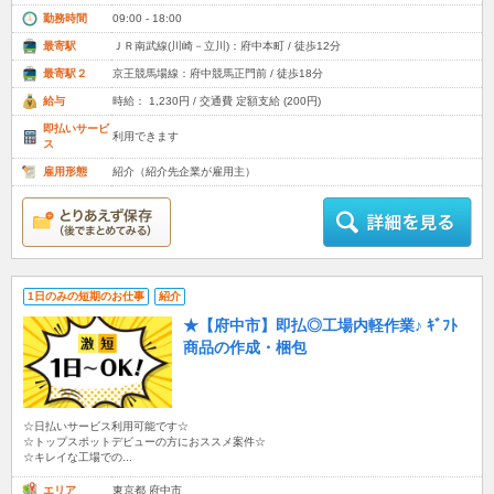
勤務時間
09:00 - 18:00
最寄駅
ＪＲ南武線(川崎－立川)：府中本町 / 徒歩12分
最寄駅２
京王競馬場線：府中競馬正門前 / 徒歩18分
給与
時給： 1,230円 / 交通費 定額支給 (200円)
即払いサービ
利用できます
ス
雇用形態
紹介（紹介先企業が雇用主）
1日のみの短期のお仕事
紹介
★【府中市】即払◎工場内軽作業♪ ｷﾞﾌﾄ
商品の作成・梱包
☆日払いサービス利用可能です☆
☆トップスポットデビューの方におススメ案件☆
☆キレイな工場での...
エリア
東京都 府中市