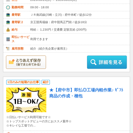
勤務時間
09:00 - 18:00
最寄駅
ＪＲ南武線(川崎－立川)：府中本町 / 徒歩12分
最寄駅２
京王競馬場線：府中競馬正門前 / 徒歩18分
給与
時給： 1,230円 / 交通費 定額支給 (200円)
即払いサービ
利用できます
ス
雇用形態
紹介（紹介先企業が雇用主）
1日のみの短期のお仕事
紹介
★【府中市】即払◎工場内軽作業♪ ｷﾞﾌﾄ
商品の作成・梱包
☆日払いサービス利用可能です☆
☆トップスポットデビューの方におススメ案件☆
☆キレイな工場での...