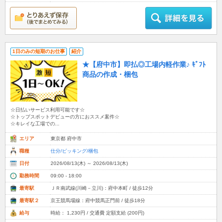
1日のみの短期のお仕事
紹介
★【府中市】即払◎工場内軽作業♪ ｷﾞﾌﾄ
商品の作成・梱包
☆日払いサービス利用可能です☆
☆トップスポットデビューの方におススメ案件☆
☆キレイな工場での...
エリア
東京都 府中市
職種
仕分/ピッキング/梱包
日付
2026/08/13(木) ～ 2026/08/13(木)
勤務時間
09:00 - 18:00
最寄駅
ＪＲ南武線(川崎－立川)：府中本町 / 徒歩12分
最寄駅２
京王競馬場線：府中競馬正門前 / 徒歩18分
給与
時給： 1,230円 / 交通費 定額支給 (200円)