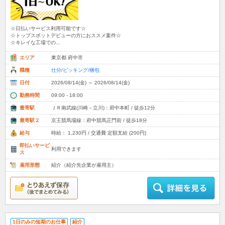
☆日払いサービス利用可能です☆
☆トップスポットデビューの方におススメ案件☆
☆キレイな工場での...
エリア
東京都 府中市
職種
仕分/ピッキング/梱包
日付
2026/08/14(金) ～ 2026/08/14(金)
勤務時間
09:00 - 18:00
最寄駅
ＪＲ南武線(川崎－立川)：府中本町 / 徒歩12分
最寄駅２
京王競馬場線：府中競馬正門前 / 徒歩18分
給与
時給： 1,230円 / 交通費 定額支給 (200円)
即払いサービ
利用できます
ス
雇用形態
紹介（紹介先企業が雇用主）
1日のみの短期のお仕事
紹介