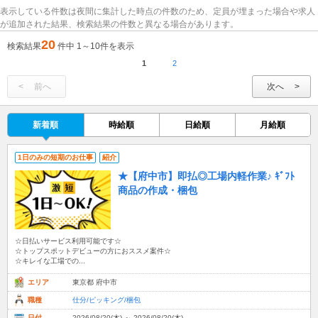
表示している件数は夜間に集計した時点の件数のため、定員が埋まった場合や求人
が追加された結果、検索結果の件数と異なる場合があります。
20
検索結果
件中 1～10件を表示
1
2
前へ
次へ
新着順
時給順
日給順
月給順
1日のみの短期のお仕事
紹介
★【府中市】即払◎工場内軽作業♪ ｷﾞﾌﾄ
商品の作成・梱包
☆日払いサービス利用可能です☆
☆トップスポットデビューの方におススメ案件☆
☆キレイな工場での...
エリア
東京都 府中市
職種
仕分/ピッキング/梱包
日付
2026/08/20(木) ～ 2026/08/20(木)