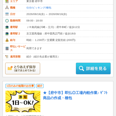
エリア
東京都 府中市
職種
仕分/ピッキング/梱包
日付
2026/08/19(水) ～ 2026/08/19(水)
勤務時間
09:00 - 18:00
最寄駅
ＪＲ南武線(川崎－立川)：府中本町 / 徒歩12分
最寄駅２
京王競馬場線：府中競馬正門前 / 徒歩18分
給与
時給： 1,230円 / 交通費 定額支給 (200円)
即払いサービ
利用できます
ス
雇用形態
紹介（紹介先企業が雇用主）
1日のみの短期のお仕事
紹介
★【府中市】即払◎工場内軽作業♪ ｷﾞﾌﾄ
商品の作成・梱包