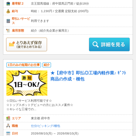
最寄駅２
京王競馬場線：府中競馬正門前 / 徒歩18分
給与
時給： 1,230円 / 交通費 定額支給 (200円)
即払いサービ
利用できます
ス
雇用形態
紹介（紹介先企業が雇用主）
1日のみの短期のお仕事
紹介
★【府中市】即払◎工場内軽作業♪ ｷﾞﾌﾄ
商品の作成・梱包
☆日払いサービス利用可能です☆
☆トップスポットデビューの方におススメ案件☆
☆キレイな工場での...
エリア
東京都 府中市
職種
仕分/ピッキング/梱包
日付
2026/08/10(月) ～ 2026/08/10(月)