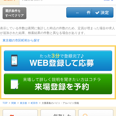
選択条件を
--
件
すべてクリア
表示している件数は夜間に集計した時点の件数のため、定員が埋まった場合や求人
が追加された結果、検索結果の件数と異なる場合があります。
東京都の市区町村から探す
TOP
>
関東
>
東京都
>
町田市
>
大量募集のバイト・アルバイト情報