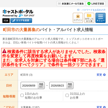
ID・パスワードをお忘れの方
関東
町田市の大量募集の
バイト・アルバイト求人情報
東京都町田市の大量募集のアルバイト求人情報です。トップスポットのキャストポー
タルは、日払い単発バイトや短期バイトの求人情報がたくさん！
検索条件に該当する求人がありませんでした。検索条
件を変更して再度検索をお願いします。
また、全求人を対象にする場合は条件欄下部にある「選
択条件をすべてクリア」で条件を一括クリアできます。
エリア
町田市 (3)
変更
～
日付
1日のみの
31日以上の
短期/長期
短期のお仕事
お仕事
こだわり
大量募集 (1187)
変更