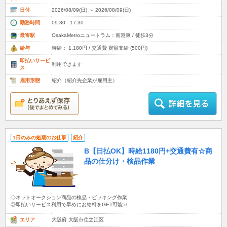
日付
2026/08/09(日) ～ 2026/08/09(日)
勤務時間
09:30 - 17:30
最寄駅
OsakaMetroニュートラム：南港東 / 徒歩3分
給与
時給： 1,180円 / 交通費 定額支給 (500円)
即払いサービ
利用できます
ス
雇用形態
紹介（紹介先企業が雇用主）
1日のみの短期のお仕事
紹介
B【日払OK】時給1180円+交通費有☆商
品の仕分け・検品作業
◇ネットオークション商品の検品・ピッキング作業
◎即払いサービス利用で早めにお給料をGET可能♪♪...
エリア
大阪府 大阪市住之江区