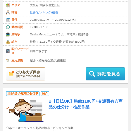
エリア
大阪府 大阪市住之江区
職種
仕分/ピッキング/梱包
日付
2026/08/12(水) ～ 2026/08/12(水)
勤務時間
09:30 - 17:30
最寄駅
OsakaMetroニュートラム：南港東 / 徒歩3分
給与
時給： 1,180円 / 交通費 定額支給 (500円)
即払いサービ
利用できます
ス
雇用形態
紹介（紹介先企業が雇用主）
1日のみの短期のお仕事
紹介
B【日払OK】時給1180円+交通費有☆商
品の仕分け・検品作業
◇ネットオークション商品の検品・ピッキング作業