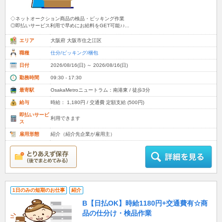
◇ネットオークション商品の検品・ピッキング作業
◎即払いサービス利用で早めにお給料をGET可能♪♪...
エリア
大阪府 大阪市住之江区
職種
仕分/ピッキング/梱包
日付
2026/08/16(日) ～ 2026/08/16(日)
勤務時間
09:30 - 17:30
最寄駅
OsakaMetroニュートラム：南港東 / 徒歩3分
給与
時給： 1,180円 / 交通費 定額支給 (500円)
即払いサービ
利用できます
ス
雇用形態
紹介（紹介先企業が雇用主）
1日のみの短期のお仕事
紹介
B【日払OK】時給1180円+交通費有☆商
品の仕分け・検品作業