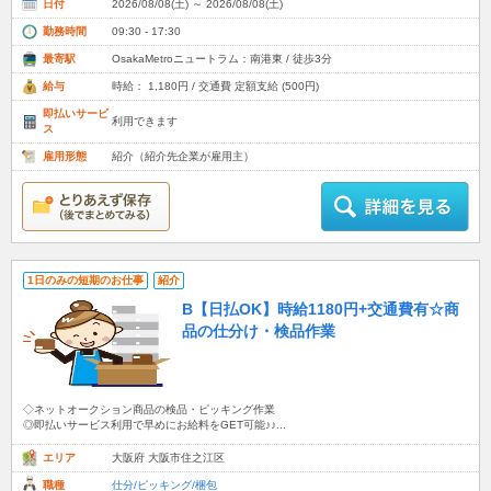
日付
2026/08/08(土) ～ 2026/08/08(土)
勤務時間
09:30 - 17:30
最寄駅
OsakaMetroニュートラム：南港東 / 徒歩3分
給与
時給： 1,180円 / 交通費 定額支給 (500円)
即払いサービ
利用できます
ス
雇用形態
紹介（紹介先企業が雇用主）
1日のみの短期のお仕事
紹介
B【日払OK】時給1180円+交通費有☆商
品の仕分け・検品作業
◇ネットオークション商品の検品・ピッキング作業
◎即払いサービス利用で早めにお給料をGET可能♪♪...
エリア
大阪府 大阪市住之江区
職種
仕分/ピッキング/梱包