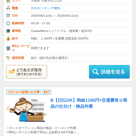
エリア
大阪府 大阪市住之江区
職種
仕分/ピッキング/梱包
日付
2026/08/11(火) ～ 2026/08/11(火)
勤務時間
09:30 - 17:30
最寄駅
OsakaMetroニュートラム：南港東 / 徒歩3分
給与
時給： 1,180円 / 交通費 定額支給 (500円)
即払いサービ
利用できます
ス
雇用形態
紹介（紹介先企業が雇用主）
1日のみの短期のお仕事
紹介
B【日払OK】時給1180円+交通費有☆商
品の仕分け・検品作業
◇ネットオークション商品の検品・ピッキング作業
◎即払いサービス利用で早めにお給料をGET可能♪♪...