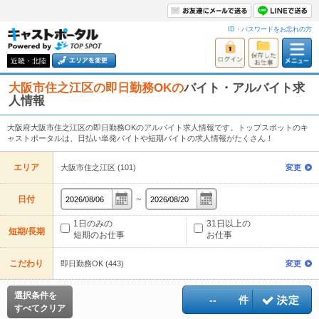
ID・パスワードをお忘れの方
近畿・北陸
大阪市住之江区の即日勤務OKの
バイト・アルバイト求
人情報
大阪府大阪市住之江区の即日勤務OKのアルバイト求人情報です。トップスポットのキ
ャストポータルは、日払い単発バイトや短期バイトの求人情報がたくさん！
エリア
大阪市住之江区 (101)
変更
～
日付
1日のみの
31日以上の
短期/長期
短期のお仕事
お仕事
こだわり
即日勤務OK (443)
変更
選択条件を
--
件
すべてクリア