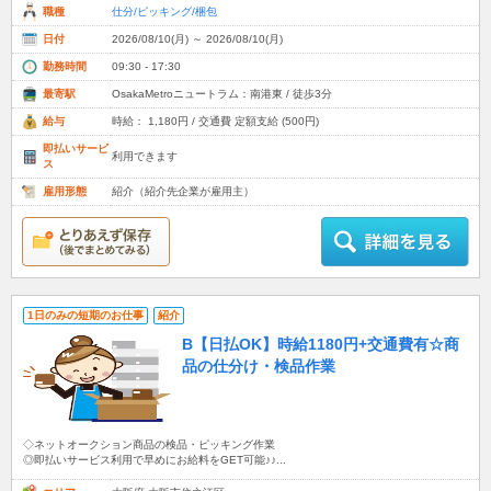
職種
仕分/ピッキング/梱包
日付
2026/08/10(月) ～ 2026/08/10(月)
勤務時間
09:30 - 17:30
最寄駅
OsakaMetroニュートラム：南港東 / 徒歩3分
給与
時給： 1,180円 / 交通費 定額支給 (500円)
即払いサービ
利用できます
ス
雇用形態
紹介（紹介先企業が雇用主）
1日のみの短期のお仕事
紹介
B【日払OK】時給1180円+交通費有☆商
品の仕分け・検品作業
◇ネットオークション商品の検品・ピッキング作業
◎即払いサービス利用で早めにお給料をGET可能♪♪...