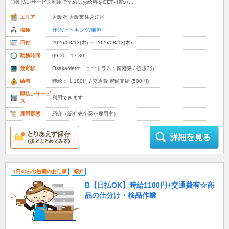
◎即払いサービス利用で早めにお給料をGET可能♪♪...
エリア
大阪府 大阪市住之江区
職種
仕分/ピッキング/梱包
日付
2026/08/13(木) ～ 2026/08/13(木)
勤務時間
09:30 - 17:30
最寄駅
OsakaMetroニュートラム：南港東 / 徒歩3分
給与
時給： 1,180円 / 交通費 定額支給 (500円)
即払いサービ
利用できます
ス
雇用形態
紹介（紹介先企業が雇用主）
1日のみの短期のお仕事
紹介
B【日払OK】時給1180円+交通費有☆商
品の仕分け・検品作業