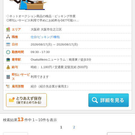
◇ネットオークション商品の検品・ピッキング作業
◎即払いサービス利用で早めにお給料をGET可能♪♪...
エリア
大阪府 大阪市住之江区
職種
仕分/ピッキング/梱包
日付
2026/08/17(月) ～ 2026/08/17(月)
勤務時間
09:30 - 17:30
最寄駅
OsakaMetroニュートラム：南港東 / 徒歩3分
給与
時給： 1,180円 / 交通費 定額支給 (500円)
即払いサービ
利用できます
ス
雇用形態
紹介（紹介先企業が雇用主）
13
検索結果
件中 1～10件を表示
1
2