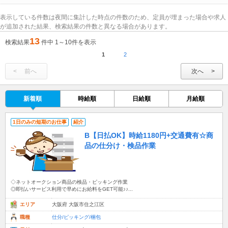
表示している件数は夜間に集計した時点の件数のため、定員が埋まった場合や求人
が追加された結果、検索結果の件数と異なる場合があります。
13
検索結果
件中 1～10件を表示
1
2
前へ
次へ
新着順
時給順
日給順
月給順
1日のみの短期のお仕事
紹介
B【日払OK】時給1180円+交通費有☆商
品の仕分け・検品作業
◇ネットオークション商品の検品・ピッキング作業
◎即払いサービス利用で早めにお給料をGET可能♪♪...
エリア
大阪府 大阪市住之江区
職種
仕分/ピッキング/梱包