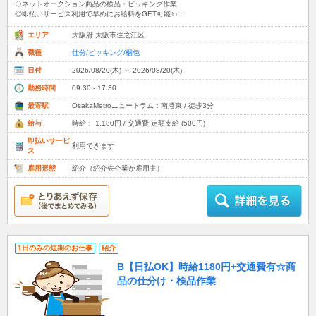
◇ネットオークション商品の検品・ピッキング作業
◎即払いサービス利用で早めにお給料をGET可能♪♪...
エリア
大阪府 大阪市住之江区
職種
仕分/ピッキング/梱包
日付
2026/08/20(木) ～ 2026/08/20(木)
勤務時間
09:30 - 17:30
最寄駅
OsakaMetroニュートラム：南港東 / 徒歩3分
給与
時給： 1,180円 / 交通費 定額支給 (500円)
即払いサービ
利用できます
ス
雇用形態
紹介（紹介先企業が雇用主）
1日のみの短期のお仕事
紹介
B【日払OK】時給1180円+交通費有☆商
品の仕分け・検品作業