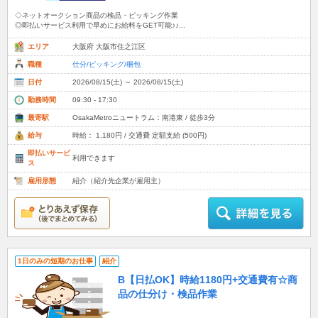
◇ネットオークション商品の検品・ピッキング作業
◎即払いサービス利用で早めにお給料をGET可能♪♪...
エリア
大阪府 大阪市住之江区
職種
仕分/ピッキング/梱包
日付
2026/08/15(土) ～ 2026/08/15(土)
勤務時間
09:30 - 17:30
最寄駅
OsakaMetroニュートラム：南港東 / 徒歩3分
給与
時給： 1,180円 / 交通費 定額支給 (500円)
即払いサービ
利用できます
ス
雇用形態
紹介（紹介先企業が雇用主）
1日のみの短期のお仕事
紹介
B【日払OK】時給1180円+交通費有☆商
品の仕分け・検品作業