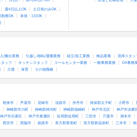
い
月払い
給与即払いOK
友達と応募歓迎
大
週4日以上OK
土日祝のみOK
日勤務OK
単発・1日OK
)
入/搬出業務
引越し/移転/運搬業務
組立/加工業務
検品業務
清掃スタッ
スタッフ
キッチンスタッフ
コールセンター業務
一般事務業務
OA事務
護
介護
保育
その他職種
朝来市
芦屋市
尼崎市
淡路市
伊丹市
揖保郡太子町
小野市
神崎郡市川町
神崎郡神河町
神崎郡福崎町
神戸市北区
神戸市須磨
神戸市兵庫区
神戸市東灘区
佐用郡佐用町
三田市
宍粟市
洲本市
西宮市
西脇市
姫路市
美方郡香美町
美方郡新温泉町
三木市
南