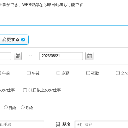
仕事ができ、WEB登録なら即日勤務も可能です。
～
午前
午後
夕勤
夜勤
全
のお仕事
31日以上のお仕事
給
日給
月給
駅名