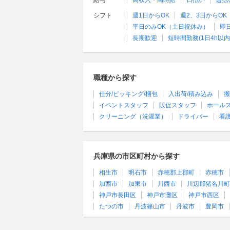
給与
高収入・高時給
日払い
週払
シフト
週1日からOK
週2、3日からOK
平日のみOK（土日祝休み）
即
長期歓迎
短時間勤務(1日4h以内
職種から探す
仕分/ピッキング/梱包
入出荷/積み込み
搬
イベントスタッフ
販促スタッフ
ホール
クリーニング（洗濯業）
ドライバー
看
兵庫県の市区町村から探す
相生市
明石市
赤穂郡上郡町
赤穂市
加西市
加東市
川西市
川辺郡猪名川町
神戸市長田区
神戸市灘区
神戸市西区
たつの市
丹波篠山市
丹波市
豊岡市