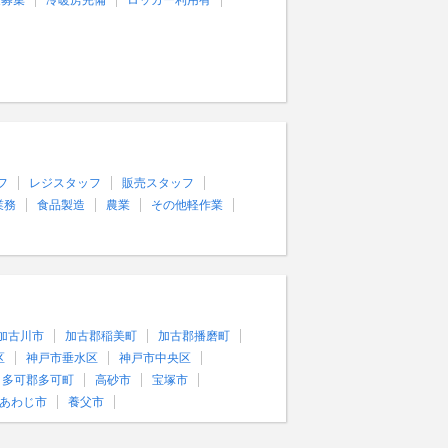
量募集
冷暖房完備
ロッカー利用有
フ
レジスタッフ
販売スタッフ
業務
食品製造
農業
その他軽作業
加古川市
加古郡稲美町
加古郡播磨町
区
神戸市垂水区
神戸市中央区
多可郡多可町
高砂市
宝塚市
あわじ市
養父市