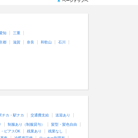
ページトップへ
愛知
三重
京都
滋賀
奈良
和歌山
石川
駅チカ・駅ナカ
交通費支給
送迎あり
り
制服あり（制服貸与）
髪型・髪色自由
・ピアスOK
残業あり
残業なし