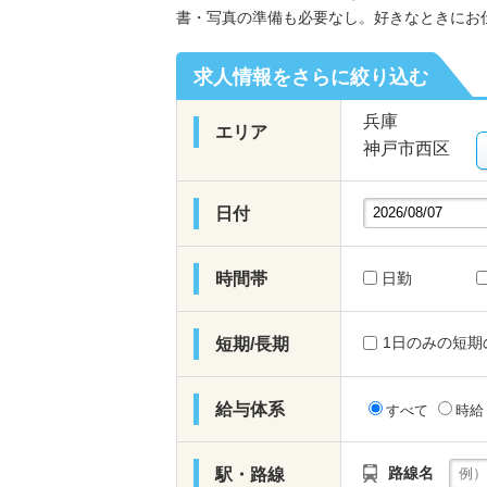
書・写真の準備も必要なし。好きなときにお
求人情報をさらに絞り込む
兵庫
エリア
神戸市西区
日付
時間帯
日勤
1日のみの短期
短期/長期
給与体系
すべて
時
路線名
駅・路線