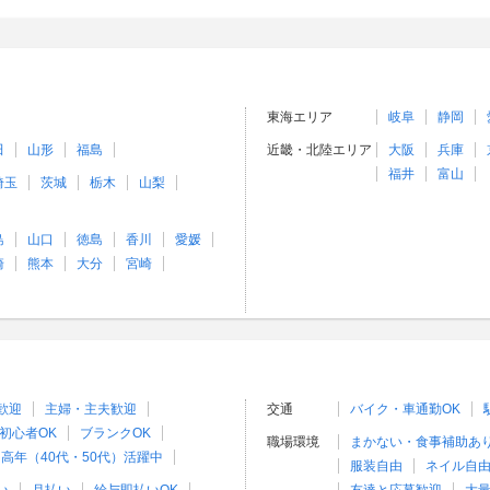
東海エリア
岐阜
静岡
田
山形
福島
近畿・北陸エリア
大阪
兵庫
福井
富山
埼玉
茨城
栃木
山梨
島
山口
徳島
香川
愛媛
崎
熊本
大分
宮崎
歓迎
主婦・主夫歓迎
交通
バイク・車通勤OK
初心者OK
ブランクOK
職場環境
まかない・食事補助あ
高年（40代・50代）活躍中
服装自由
ネイル自由