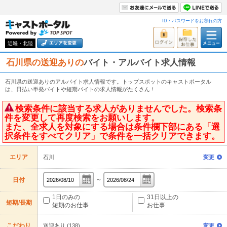
ID・パスワードをお忘れの方
近畿・北陸
石川県の送迎ありの
バイト・アルバイト求人情報
石川県の送迎ありのアルバイト求人情報です。トップスポットのキャストポータル
は、日払い単発バイトや短期バイトの求人情報がたくさん！
検索条件に該当する求人がありませんでした。検索条
件を変更して再度検索をお願いします。
また、全求人を対象にする場合は条件欄下部にある「選
択条件をすべてクリア」で条件を一括クリアできます。
エリア
石川
変更
～
日付
1日のみの
31日以上の
短期/長期
短期のお仕事
お仕事
こだわり
送迎あり (138)
変更