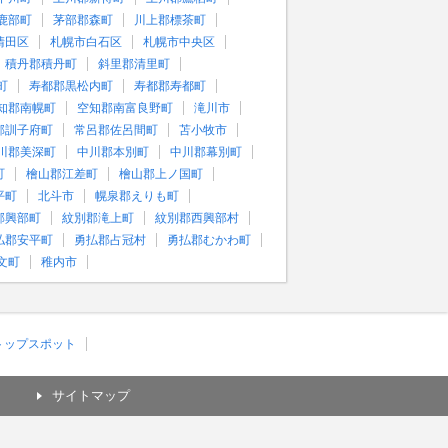
鹿部町
茅部郡森町
川上郡標茶町
清田区
札幌市白石区
札幌市中央区
積丹郡積丹町
斜里郡清里町
町
寿都郡黒松内町
寿都郡寿都町
知郡南幌町
空知郡南富良野町
滝川市
郡訓子府町
常呂郡佐呂間町
苫小牧市
川郡美深町
中川郡本別町
中川郡幕別町
町
檜山郡江差町
檜山郡上ノ国町
平町
北斗市
幌泉郡えりも町
郡興部町
紋別郡滝上町
紋別郡西興部村
払郡安平町
勇払郡占冠村
勇払郡むかわ町
文町
稚内市
)トップスポット
サイトマップ