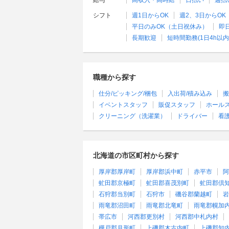
給与
高収入・高時給
日払い
週払
シフト
週1日からOK
週2、3日からOK
平日のみOK（土日祝休み）
即
長期歓迎
短時間勤務(1日4h以内
職種から探す
仕分/ピッキング/梱包
入出荷/積み込み
搬
イベントスタッフ
販促スタッフ
ホール
クリーニング（洗濯業）
ドライバー
看
北海道の市区町村から探す
厚岸郡厚岸町
厚岸郡浜中町
赤平市
阿
虻田郡京極町
虻田郡喜茂別町
虻田郡倶
石狩郡当別町
石狩市
磯谷郡蘭越町
岩
雨竜郡沼田町
雨竜郡北竜町
雨竜郡幌加
帯広市
河西郡更別村
河西郡中札内村
樺戸郡月形町
上磯郡木古内町
上磯郡知