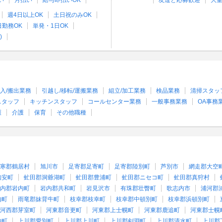
い
月払い
給与即払いOK
友達と応募歓迎
大
週4日以上OK
土日祝のみOK
日勤務OK
単発・1日OK
)
入/搬出業務
引越し/移転/運搬業務
組立/加工業務
検品業務
清掃スタッ
スタッフ
キッチンスタッフ
コールセンター業務
一般事務業務
OA事務
護
介護
保育
その他職種
寒郡鶴居村
旭川市
足寄郡足寄町
足寄郡陸別町
芦別市
網走郡大空
知安町
虻田郡洞爺湖町
虻田郡豊浦町
虻田郡ニセコ町
虻田郡真狩村
内郡岩内町
岩内郡共和町
岩見沢市
有珠郡壮瞥町
歌志内市
浦河郡
内町
雨竜郡妹背牛町
枝幸郡枝幸町
枝幸郡中頓別町
枝幸郡浜頓別町
河西郡芽室町
河東郡音更町
河東郡上士幌町
河東郡鹿追町
河東郡士幌
内町
上川郡愛別町
上川郡上川町
上川郡剣淵町
上川郡清水町
上川郡