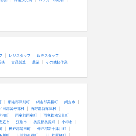
量募集
冷暖房完備
ロッカー利用有
フ
レジスタッフ
販売スタッフ
業務
食品製造
農業
その他軽作業
町
網走郡津別町
網走郡美幌町
網走市
虻田郡留寿都村
石狩郡新篠津村
浦河町
雨竜郡雨竜町
雨竜郡秩父別町
恵庭市
江別市
奥尻郡奥尻町
小樽市
町
樺戸郡浦臼町
樺戸郡新十津川町
下川町
上川郡新得町
上川郡鷹栖町