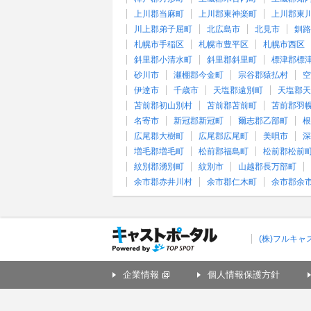
上川郡当麻町
上川郡東神楽町
上川郡東
川上郡弟子屈町
北広島市
北見市
釧路
札幌市手稲区
札幌市豊平区
札幌市西区
斜里郡小清水町
斜里郡斜里町
標津郡標
砂川市
瀬棚郡今金町
宗谷郡猿払村
空
伊達市
千歳市
天塩郡遠別町
天塩郡天
苫前郡初山別村
苫前郡苫前町
苫前郡羽
名寄市
新冠郡新冠町
爾志郡乙部町
根
広尾郡大樹町
広尾郡広尾町
美唄市
深
増毛郡増毛町
松前郡福島町
松前郡松前
紋別郡湧別町
紋別市
山越郡長万部町
余市郡赤井川村
余市郡仁木町
余市郡余
(株)フルキ
企業情報
個人情報保護方針