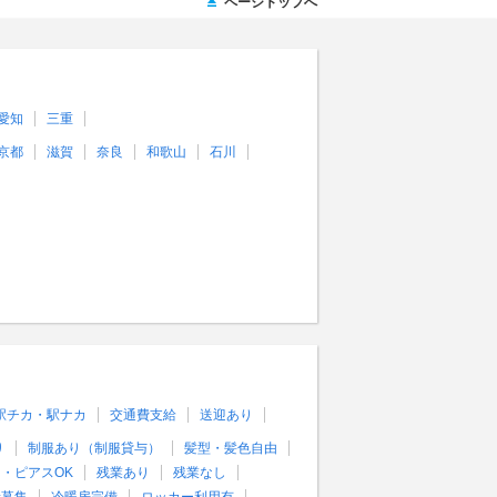
ページトップへ
愛知
三重
京都
滋賀
奈良
和歌山
石川
駅チカ・駅ナカ
交通費支給
送迎あり
り
制服あり（制服貸与）
髪型・髪色自由
・ピアスOK
残業あり
残業なし