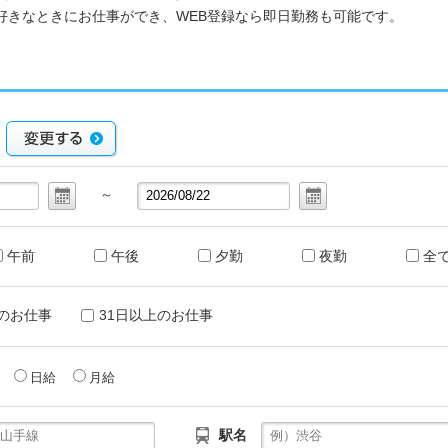
好きなときにお仕事ができ、WEB登録なら即日勤務も可能です。
～
午前
午後
夕勤
夜勤
全
のお仕事
31日以上のお仕事
給
日給
月給
駅名