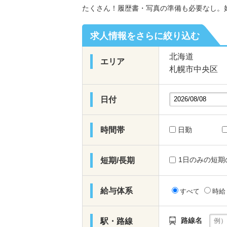
たくさん！履歴書・写真の準備も必要なし。
求人情報をさらに絞り込む
北海道
エリア
札幌市中央区
日付
時間帯
日勤
1日のみの短期
短期/長期
給与体系
すべて
時
路線名
駅・路線