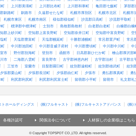
川町
上川郡美瑛町
上川郡比布町
上川郡和寒町
亀田郡七飯町
茅部郡
郡釧路町
釧路市
久遠郡せたな町
札幌市厚別区
札幌市北区
札幌市
札幌市東区
札幌市南区
様似郡様似町
沙流郡日高町
沙流郡平取町
津町
標津郡中標津町
士別市
島牧郡島牧村
白老郡白老町
白糠郡白糠
知郡上砂川町
空知郡上富良野町
空知郡奈井江町
空知郡中富良野町
空
塩町
天塩郡豊富町
天塩郡幌延町
十勝郡浦幌町
常呂郡置戸町
常呂
幌町
中川郡池田町
中川郡音威子府村
中川郡豊頃町
中川郡中川町
中
室市
野付郡別海町
登別市
函館市
日高郡新ひだか町
檜山郡厚沢部
川市
二海郡八雲町
富良野市
古宇郡神恵内村
古宇郡泊村
古平郡古
町
三笠市
室蘭市
目梨郡羅臼町
紋別郡遠軽町
紋別郡雄武町
紋別
夕張郡栗山町
夕張郡長沼町
夕張郡由仁町
夕張市
勇払郡厚真町
勇
市町
利尻郡利尻町
利尻郡利尻富士町
留萌郡小平町
留萌市
礼文郡礼
ャストホールディングス
(株)フルキャスト
(株)フルキャストアドバンス
(株
各種許認可
関係法令について
人材探しの企業様はこちら
© Copyright TOPSPOT CO.,LTD. All rights reserved.