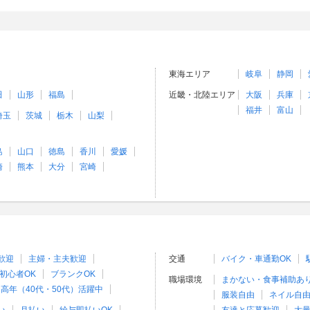
東海エリア
岐阜
静岡
田
山形
福島
近畿・北陸エリア
大阪
兵庫
福井
富山
埼玉
茨城
栃木
山梨
島
山口
徳島
香川
愛媛
崎
熊本
大分
宮崎
歓迎
主婦・主夫歓迎
交通
バイク・車通勤OK
初心者OK
ブランクOK
職場環境
まかない・食事補助あ
高年（40代・50代）活躍中
服装自由
ネイル自由