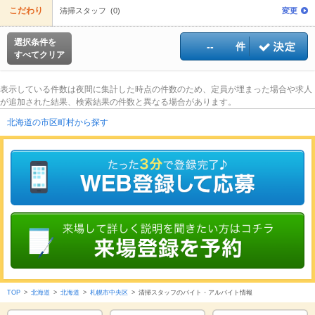
こだわり
清掃スタッフ (0)
変更
選択条件を
--
件
すべてクリア
表示している件数は夜間に集計した時点の件数のため、定員が埋まった場合や求人
が追加された結果、検索結果の件数と異なる場合があります。
北海道の市区町村から探す
TOP
>
北海道
>
北海道
>
札幌市中央区
>
清掃スタッフのバイト・アルバイト情報