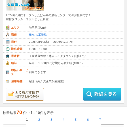
2024年3月にオープンしたばかりの最新センターでのお仕事です！
鍵付きロッカーや広々とした食堂...
エリア
埼玉県 草加市
職種
組立/加工業務
日付
2026/08/19(水) ～ 2026/08/19(水)
勤務時間
10:00 - 18:00
最寄駅
ＪＲ武蔵野線：越谷レイクタウン / 徒歩17分
給与
時給： 1,300円 / 交通費 定額支給 (430円)
即払いサービ
利用できます
ス
雇用形態
紹介（紹介先企業が雇用主）
70
検索結果
件中 1～10件を表示
1
2
3
4
5
6
7