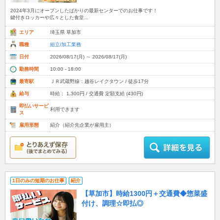
2024年3月にオープンしたばかりの最新センターでのお仕事です！
鍵付きロッカーや広々とした食堂...
エリア
埼玉県 草加市
職種
組立/加工業務
日付
2026/08/17(月) ～ 2026/08/17(月)
勤務時間
10:00 - 18:00
最寄駅
ＪＲ武蔵野線：越谷レイクタウン / 徒歩17分
給与
時給： 1,300円 / 交通費 定額支給 (430円)
即払いサービ
利用できます
ス
雇用形態
紹介（紹介先企業が雇用主）
1日のみの短期のお仕事
紹介
【草加市】時給1300円＋交通費◆惣菜盛
付け、調理☆即払◎