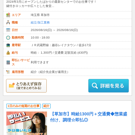
2024年3月にオープンしたばかりの最新センターでのお仕事です！
鍵付きロッカーや広々とした食堂...
エリア
埼玉県 草加市
職種
組立/加工業務
日付
2026/08/16(日) ～ 2026/08/16(日)
勤務時間
10:00 - 18:00
最寄駅
ＪＲ武蔵野線：越谷レイクタウン / 徒歩17分
給与
時給： 1,300円 / 交通費 定額支給 (430円)
即払いサービ
利用できます
ス
雇用形態
紹介（紹介先企業が雇用主）
1日のみの短期のお仕事
紹介
【草加市】時給1300円＋交通費◆惣菜盛
付け、調理☆即払◎