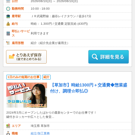
日付
2026/08/10(月) ～ 2026/08/10(月)
勤務時間
10:00 - 18:00
最寄駅
ＪＲ武蔵野線：越谷レイクタウン / 徒歩17分
給与
時給： 1,300円 / 交通費 定額支給 (430円)
即払いサービ
利用できます
ス
雇用形態
紹介（紹介先企業が雇用主）
1日のみの短期のお仕事
紹介
【草加市】時給1300円＋交通費◆惣菜盛
付け、調理☆即払◎
2024年3月にオープンしたばかりの最新センターでのお仕事です！
鍵付きロッカーや広々とした食堂...
エリア
埼玉県 草加市
職種
組立/加工業務