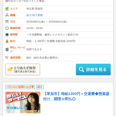
鍵付きロッカーや広々とした食堂...
エリア
埼玉県 草加市
職種
組立/加工業務
日付
2026/08/21(金) ～ 2026/08/21(金)
勤務時間
10:00 - 18:00
最寄駅
ＪＲ武蔵野線：越谷レイクタウン / 徒歩17分
給与
時給： 1,300円 / 交通費 定額支給 (430円)
即払いサービ
利用できます
ス
雇用形態
紹介（紹介先企業が雇用主）
1日のみの短期のお仕事
紹介
【草加市】時給1300円＋交通費◆惣菜盛
付け、調理☆即払◎