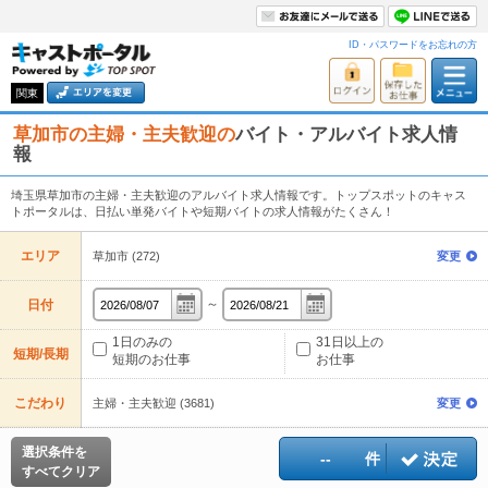
ID・パスワードをお忘れの方
関東
草加市の主婦・主夫歓迎の
バイト・アルバイト求人情
報
埼玉県草加市の主婦・主夫歓迎のアルバイト求人情報です。トップスポットのキャス
トポータルは、日払い単発バイトや短期バイトの求人情報がたくさん！
エリア
草加市 (272)
変更
～
日付
1日のみの
31日以上の
短期/長期
短期のお仕事
お仕事
こだわり
主婦・主夫歓迎 (3681)
変更
選択条件を
--
件
すべてクリア