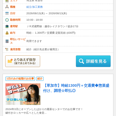
エリア
埼玉県 草加市
職種
組立/加工業務
日付
2026/08/13(木) ～ 2026/08/13(木)
勤務時間
10:00 - 18:00
最寄駅
ＪＲ武蔵野線：越谷レイクタウン / 徒歩17分
給与
時給： 1,300円 / 交通費 定額支給 (430円)
即払いサービ
利用できます
ス
雇用形態
紹介（紹介先企業が雇用主）
1日のみの短期のお仕事
紹介
【草加市】時給1300円＋交通費◆惣菜盛
付け、調理☆即払◎
2024年3月にオープンしたばかりの最新センターでのお仕事です！
鍵付きロッカーや広々とした食堂...