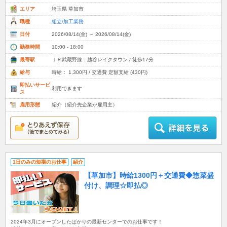
エリア
埼玉県 草加市
職種
組立/加工業務
日付
2026/08/14(金) ～ 2026/08/14(金)
勤務時間
10:00 - 18:00
最寄駅
ＪＲ武蔵野線：越谷レイクタウン / 徒歩17分
給与
時給： 1,300円 / 交通費 定額支給 (430円)
即払いサービ
利用できます
ス
雇用形態
紹介（紹介先企業が雇用主）
1日のみの短期のお仕事
紹介
【草加市】時給1300円＋交通費◆惣菜盛
付け、調理☆即払◎
2024年3月にオープンしたばかりの最新センターでのお仕事です！