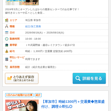
2024年3月にオープンしたばかりの最新センターでのお仕事です！
鍵付きロッカーや広々とした食堂...
エリア
埼玉県 草加市
職種
組立/加工業務
日付
2026/08/18(火) ～ 2026/08/18(火)
勤務時間
10:00 - 18:00
最寄駅
ＪＲ武蔵野線：越谷レイクタウン / 徒歩17分
給与
時給： 1,300円 / 交通費 定額支給 (430円)
即払いサービ
利用できます
ス
雇用形態
紹介（紹介先企業が雇用主）
1日のみの短期のお仕事
紹介
【草加市】時給1300円＋交通費◆惣菜盛
付け、調理☆即払◎