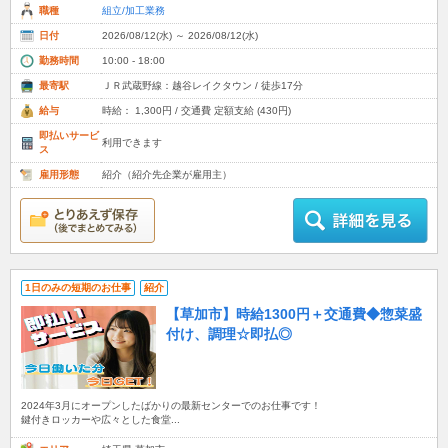
職種
組立/加工業務
日付
2026/08/12(水) ～ 2026/08/12(水)
勤務時間
10:00 - 18:00
最寄駅
ＪＲ武蔵野線：越谷レイクタウン / 徒歩17分
給与
時給： 1,300円 / 交通費 定額支給 (430円)
即払いサービ
利用できます
ス
雇用形態
紹介（紹介先企業が雇用主）
1日のみの短期のお仕事
紹介
【草加市】時給1300円＋交通費◆惣菜盛
付け、調理☆即払◎
2024年3月にオープンしたばかりの最新センターでのお仕事です！
鍵付きロッカーや広々とした食堂...