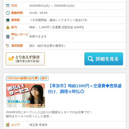
日付
2026/08/11(火) ～ 2026/08/11(火)
勤務時間
10:00 - 18:00
最寄駅
ＪＲ武蔵野線：越谷レイクタウン / 徒歩17分
給与
時給： 1,300円 / 交通費 定額支給 (430円)
即払いサービ
利用できます
ス
雇用形態
紹介（紹介先企業が雇用主）
1日のみの短期のお仕事
紹介
【草加市】時給1300円＋交通費◆惣菜盛
付け、調理☆即払◎
2024年3月にオープンしたばかりの最新センターでのお仕事です！
鍵付きロッカーや広々とした食堂...
エリア
埼玉県 草加市