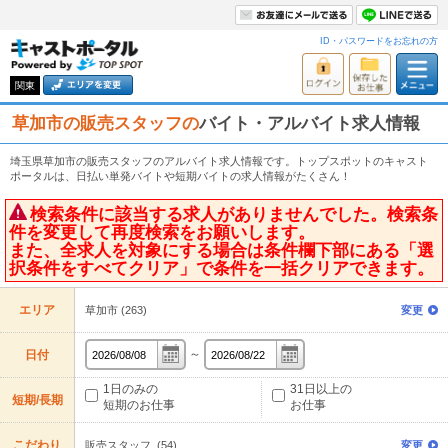
ID・パスワードをお忘れの方
関東
草加市の販売スタッフの
バイト・アルバイト求人情報
埼玉県草加市の販売スタッフのアルバイト求人情報です。トップスポットのキャスト
ポータルは、日払い単発バイトや短期バイトの求人情報がたくさん！
検索条件に該当する求人がありませんでした。検索条
件を変更して再度検索をお願いします。
また、全求人を対象にする場合は条件欄下部にある「選
択条件をすべてクリア」で条件を一括クリアできます。
エリア
草加市 (263)
変更
～
日付
1日のみの
31日以上の
短期/長期
短期のお仕事
お仕事
こだわり
販売スタッフ (54)
変更