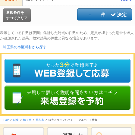
選択条件を
--
件
すべてクリア
表示している件数は夜間に集計した時点の件数のため、定員が埋まった場合や求人
が追加された結果、検索結果の件数と異なる場合があります。
埼玉県の市区町村から探す
TOP
>
関東
>
埼玉県
>
草加市
>
販売スタッフのバイト・アルバイト情報