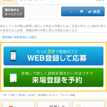
選択条件を
--
件
すべてクリア
表示している件数は夜間に集計した時点の件数のため、定員が埋まった場合や求人
が追加された結果、検索結果の件数と異なる場合があります。
東京都の市区町村から探す
TOP
>
関東
>
東京都
>
品川区
>
給与即払いのバイト・アルバイト情報