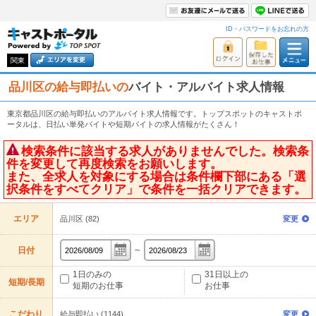
ID・パスワードをお忘れの方
関東
品川区の給与即払いの
バイト・アルバイト求人情報
東京都品川区の給与即払いのアルバイト求人情報です。トップスポットのキャストポ
ータルは、日払い単発バイトや短期バイトの求人情報がたくさん！
検索条件に該当する求人がありませんでした。検索条
件を変更して再度検索をお願いします。
また、全求人を対象にする場合は条件欄下部にある「選
択条件をすべてクリア」で条件を一括クリアできます。
エリア
品川区 (82)
変更
～
日付
1日のみの
31日以上の
短期/長期
短期のお仕事
お仕事
こだわり
給与即払い (1144)
変更