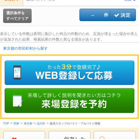
選択条件を
--
件
すべてクリア
表示している件数は夜間に集計した時点の件数のため、定員が埋まった場合や求人
が追加された結果、検索結果の件数と異なる場合があります。
東京都の市区町村から探す
TOP
>
関東
>
東京都
>
品川区
>
販売スタッフのバイト・アルバイト情報