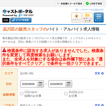
ID・パスワードをお忘れの方
関東
品川区の販売スタッフの
バイト・アルバイト求人情報
東京都品川区の販売スタッフのアルバイト求人情報です。トップスポットのキャスト
ポータルは、日払い単発バイトや短期バイトの求人情報がたくさん！
検索条件に該当する求人がありませんでした。検索条
件を変更して再度検索をお願いします。
また、全求人を対象にする場合は条件欄下部にある「選
択条件をすべてクリア」で条件を一括クリアできます。
エリア
品川区 (99)
変更
～
日付
1日のみの
31日以上の
短期/長期
短期のお仕事
お仕事
こだわり
販売スタッフ (39)
変更