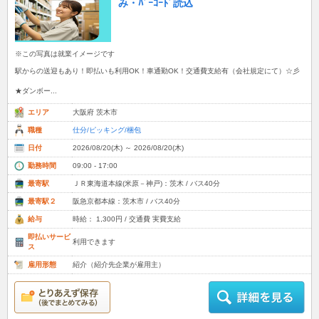
み・ﾊﾞｰｺｰﾄﾞ読込
※この写真は就業イメージです
駅からの送迎もあり！即払いも利用OK！車通勤OK！交通費支給有（会社規定にて）☆彡
★ダンボー...
エリア
大阪府 茨木市
職種
仕分/ピッキング/梱包
日付
2026/08/20(木) ～ 2026/08/20(木)
勤務時間
09:00 - 17:00
最寄駅
ＪＲ東海道本線(米原－神戸)：茨木 / バス40分
最寄駅２
阪急京都本線：茨木市 / バス40分
給与
時給： 1,300円 / 交通費 実費支給
即払いサービ
利用できます
ス
雇用形態
紹介（紹介先企業が雇用主）