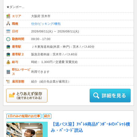
★ダンボー...
エリア
大阪府 茨木市
職種
仕分/ピッキング/梱包
日付
2026/08/11(火) ～ 2026/08/11(火)
勤務時間
09:00 - 17:00
最寄駅
ＪＲ東海道本線(米原－神戸)：茨木 / バス40分
最寄駅２
阪急京都本線：茨木市 / バス40分
給与
時給： 1,300円 / 交通費 実費支給
即払いサービ
利用できます
ス
雇用形態
紹介（紹介先企業が雇用主）
1日のみの短期のお仕事
紹介
【送バス迎】ｱﾊﾟﾚﾙ商品ﾀﾞﾝﾎﾞｰﾙのﾊﾟﾚｯﾄ積
み・ﾊﾞｰｺｰﾄﾞ読込