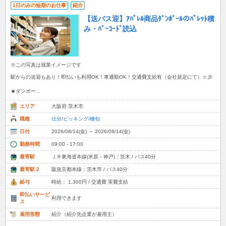
1日のみの短期のお仕事
紹介
【送バス迎】ｱﾊﾟﾚﾙ商品ﾀﾞﾝﾎﾞｰﾙのﾊﾟﾚｯﾄ積
み・ﾊﾞｰｺｰﾄﾞ読込
※この写真は就業イメージです
駅からの送迎もあり！即払いも利用OK！車通勤OK！交通費支給有（会社規定にて）☆彡
★ダンボー...
エリア
大阪府 茨木市
職種
仕分/ピッキング/梱包
日付
2026/08/14(金) ～ 2026/08/14(金)
勤務時間
09:00 - 17:00
最寄駅
ＪＲ東海道本線(米原－神戸)：茨木 / バス40分
最寄駅２
阪急京都本線：茨木市 / バス40分
給与
時給： 1,300円 / 交通費 実費支給
即払いサービ
利用できます
ス
雇用形態
紹介（紹介先企業が雇用主）