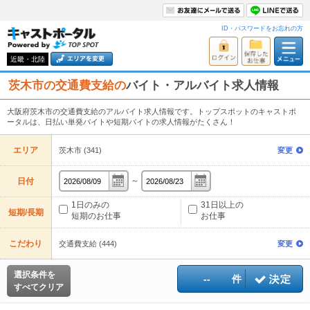
ID・パスワードをお忘れの方
近畿・北陸
茨木市の交通費支給の
バイト・アルバイト求人情報
大阪府茨木市の交通費支給のアルバイト求人情報です。トップスポットのキャストポ
ータルは、日払い単発バイトや短期バイトの求人情報がたくさん！
エリア
茨木市 (341)
変更
～
日付
1日のみの
31日以上の
短期/長期
短期のお仕事
お仕事
こだわり
交通費支給 (444)
変更
選択条件を
--
件
すべてクリア