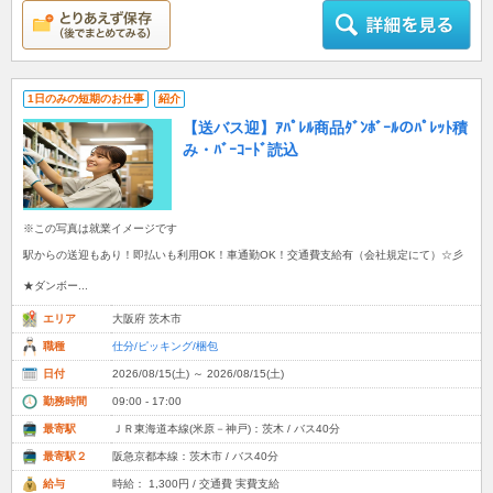
1日のみの短期のお仕事
紹介
【送バス迎】ｱﾊﾟﾚﾙ商品ﾀﾞﾝﾎﾞｰﾙのﾊﾟﾚｯﾄ積
み・ﾊﾞｰｺｰﾄﾞ読込
※この写真は就業イメージです
駅からの送迎もあり！即払いも利用OK！車通勤OK！交通費支給有（会社規定にて）☆彡
★ダンボー...
エリア
大阪府 茨木市
職種
仕分/ピッキング/梱包
日付
2026/08/15(土) ～ 2026/08/15(土)
勤務時間
09:00 - 17:00
最寄駅
ＪＲ東海道本線(米原－神戸)：茨木 / バス40分
最寄駅２
阪急京都本線：茨木市 / バス40分
給与
時給： 1,300円 / 交通費 実費支給