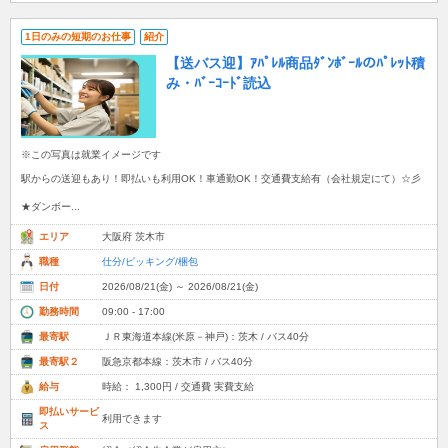
1日のみの短期のお仕事
紹介
【送バス迎】ｱﾊﾟﾚﾙ商品ﾀﾞﾝﾎﾞｰﾙのﾊﾟﾚｯﾄ積
み・ﾊﾞｰｺｰﾄﾞ読込
※この写真は就業イメージです
駅からの送迎もあり！即払いも利用OK！車通勤OK！交通費支給有（会社規定にて）☆彡
★ダンボー...
エリア
大阪府 茨木市
職種
仕分/ピッキング/梱包
日付
2026/08/21(金) ～ 2026/08/21(金)
勤務時間
09:00 - 17:00
最寄駅
ＪＲ東海道本線(米原－神戸)：茨木 / バス40分
最寄駅２
阪急京都本線：茨木市 / バス40分
給与
時給： 1,300円 / 交通費 実費支給
即払いサービ
利用できます
ス