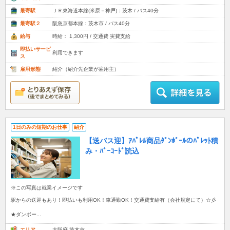
最寄駅
ＪＲ東海道本線(米原－神戸)：茨木 / バス40分
最寄駅２
阪急京都本線：茨木市 / バス40分
給与
時給： 1,300円 / 交通費 実費支給
即払いサービ
利用できます
ス
雇用形態
紹介（紹介先企業が雇用主）
1日のみの短期のお仕事
紹介
【送バス迎】ｱﾊﾟﾚﾙ商品ﾀﾞﾝﾎﾞｰﾙのﾊﾟﾚｯﾄ積
み・ﾊﾞｰｺｰﾄﾞ読込
※この写真は就業イメージです
駅からの送迎もあり！即払いも利用OK！車通勤OK！交通費支給有（会社規定にて）☆彡
★ダンボー...
エリア
大阪府 茨木市