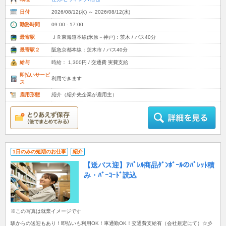
日付
2026/08/12(水) ～ 2026/08/12(水)
勤務時間
09:00 - 17:00
最寄駅
ＪＲ東海道本線(米原－神戸)：茨木 / バス40分
最寄駅２
阪急京都本線：茨木市 / バス40分
給与
時給： 1,300円 / 交通費 実費支給
即払いサービ
利用できます
ス
雇用形態
紹介（紹介先企業が雇用主）
1日のみの短期のお仕事
紹介
【送バス迎】ｱﾊﾟﾚﾙ商品ﾀﾞﾝﾎﾞｰﾙのﾊﾟﾚｯﾄ積
み・ﾊﾞｰｺｰﾄﾞ読込
※この写真は就業イメージです
駅からの送迎もあり！即払いも利用OK！車通勤OK！交通費支給有（会社規定にて）☆彡