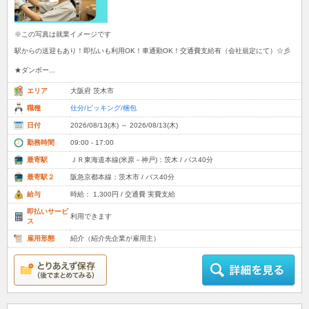
※この写真は就業イメージです
駅からの送迎もあり！即払いも利用OK！車通勤OK！交通費支給有（会社規定にて）☆彡
★ダンボー...
エリア
大阪府 茨木市
職種
仕分/ピッキング/梱包
日付
2026/08/13(木) ～ 2026/08/13(木)
勤務時間
09:00 - 17:00
最寄駅
ＪＲ東海道本線(米原－神戸)：茨木 / バス40分
最寄駅２
阪急京都本線：茨木市 / バス40分
給与
時給： 1,300円 / 交通費 実費支給
即払いサービ
利用できます
ス
雇用形態
紹介（紹介先企業が雇用主）