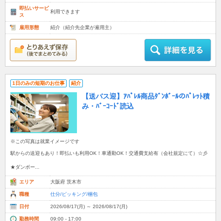
即払いサービ
利用できます
ス
雇用形態
紹介（紹介先企業が雇用主）
1日のみの短期のお仕事
紹介
【送バス迎】ｱﾊﾟﾚﾙ商品ﾀﾞﾝﾎﾞｰﾙのﾊﾟﾚｯﾄ積
み・ﾊﾞｰｺｰﾄﾞ読込
※この写真は就業イメージです
駅からの送迎もあり！即払いも利用OK！車通勤OK！交通費支給有（会社規定にて）☆彡
★ダンボー...
エリア
大阪府 茨木市
職種
仕分/ピッキング/梱包
日付
2026/08/17(月) ～ 2026/08/17(月)
勤務時間
09:00 - 17:00