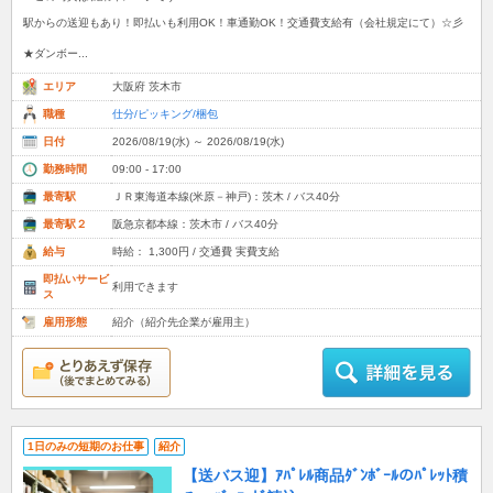
駅からの送迎もあり！即払いも利用OK！車通勤OK！交通費支給有（会社規定にて）☆彡
★ダンボー...
エリア
大阪府 茨木市
職種
仕分/ピッキング/梱包
日付
2026/08/19(水) ～ 2026/08/19(水)
勤務時間
09:00 - 17:00
最寄駅
ＪＲ東海道本線(米原－神戸)：茨木 / バス40分
最寄駅２
阪急京都本線：茨木市 / バス40分
給与
時給： 1,300円 / 交通費 実費支給
即払いサービ
利用できます
ス
雇用形態
紹介（紹介先企業が雇用主）
1日のみの短期のお仕事
紹介
【送バス迎】ｱﾊﾟﾚﾙ商品ﾀﾞﾝﾎﾞｰﾙのﾊﾟﾚｯﾄ積