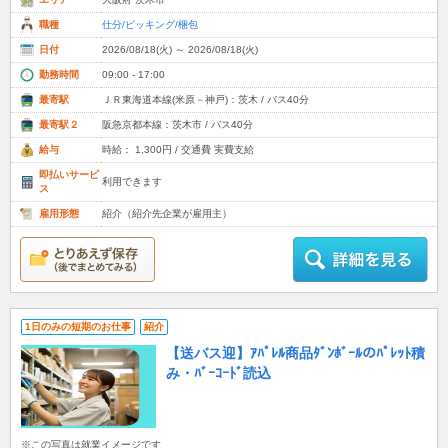
職種
仕分/ピッキング/梱包
日付
2026/08/18(火) ～ 2026/08/18(火)
勤務時間
09:00 - 17:00
最寄駅
ＪＲ東海道本線(米原－神戸)：茨木 / バス40分
最寄駅２
阪急京都本線：茨木市 / バス40分
給与
時給： 1,300円 / 交通費 実費支給
即払いサービ
利用できます
ス
雇用形態
紹介（紹介先企業が雇用主）
1日のみの短期のお仕事
紹介
【送バス迎】ｱﾊﾟﾚﾙ商品ﾀﾞﾝﾎﾞｰﾙのﾊﾟﾚｯﾄ積
み・ﾊﾞｰｺｰﾄﾞ読込
※この写真は就業イメージです