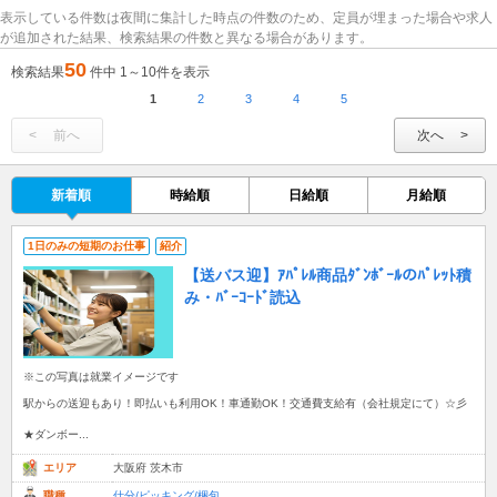
表示している件数は夜間に集計した時点の件数のため、定員が埋まった場合や求人
が追加された結果、検索結果の件数と異なる場合があります。
50
検索結果
件中 1～10件を表示
1
2
3
4
5
前へ
次へ
新着順
時給順
日給順
月給順
1日のみの短期のお仕事
紹介
【送バス迎】ｱﾊﾟﾚﾙ商品ﾀﾞﾝﾎﾞｰﾙのﾊﾟﾚｯﾄ積
み・ﾊﾞｰｺｰﾄﾞ読込
※この写真は就業イメージです
駅からの送迎もあり！即払いも利用OK！車通勤OK！交通費支給有（会社規定にて）☆彡
★ダンボー...
エリア
大阪府 茨木市
職種
仕分/ピッキング/梱包