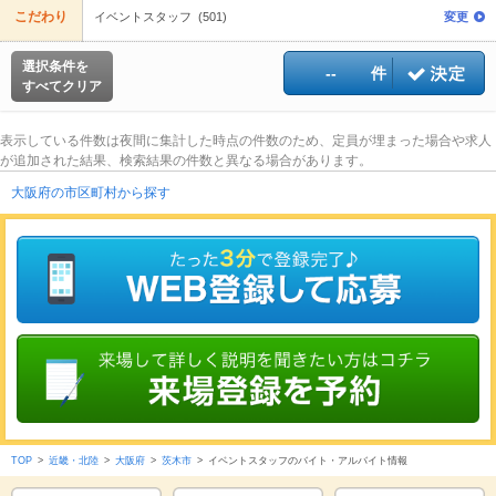
こだわり
イベントスタッフ (501)
変更
選択条件を
--
件
すべてクリア
表示している件数は夜間に集計した時点の件数のため、定員が埋まった場合や求人
が追加された結果、検索結果の件数と異なる場合があります。
大阪府の市区町村から探す
TOP
>
近畿・北陸
>
大阪府
>
茨木市
>
イベントスタッフのバイト・アルバイト情報