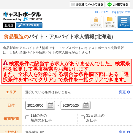
ID・パスワードをお忘れの方
北海道
食品製造の
バイト・アルバイト求人情報(北海道)
食品製造のアルバイト求人情報です。トップスポットのキャストポータル北海道版
は、日払い単発バイトや短期バイトの求人情報がたくさん！
検索条件に該当する求人がありませんでした。検索条
件を変更して再度検索をお願いします。
また、全求人を対象にする場合は条件欄下部にある「選
択条件をすべてクリア」で条件を一括クリアできます。
エリア
選択している条件はありません
変更
～
日付
1日のみの
31日以上の
短期/長期
短期のお仕事
お仕事
こだわり
食品製造 (0)
変更