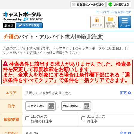
ID・パスワードをお忘れの方
北海道
介護の
バイト・アルバイト求人情報(北海道)
介護のアルバイト求人情報です。トップスポットのキャストポータル北海道版は、日
払い単発バイトや短期バイトの求人情報がたくさん！
検索条件に該当する求人がありませんでした。検索条
件を変更して再度検索をお願いします。
また、全求人を対象にする場合は条件欄下部にある「選
択条件をすべてクリア」で条件を一括クリアできます。
エリア
選択している条件はありません
変更
～
日付
1日のみの
31日以上の
短期/長期
短期のお仕事
お仕事
こだわり
介護 (0)
変更