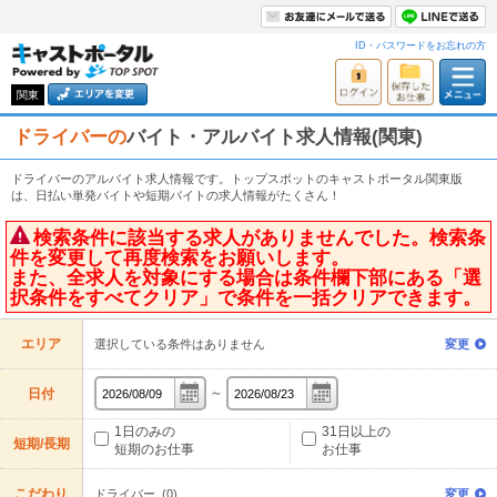
ID・パスワードをお忘れの方
関東
ドライバーの
バイト・アルバイト求人情報(関東)
ドライバーのアルバイト求人情報です。トップスポットのキャストポータル関東版
は、日払い単発バイトや短期バイトの求人情報がたくさん！
検索条件に該当する求人がありませんでした。検索条
件を変更して再度検索をお願いします。
また、全求人を対象にする場合は条件欄下部にある「選
択条件をすべてクリア」で条件を一括クリアできます。
エリア
選択している条件はありません
変更
～
日付
1日のみの
31日以上の
短期/長期
短期のお仕事
お仕事
こだわり
ドライバー (0)
変更