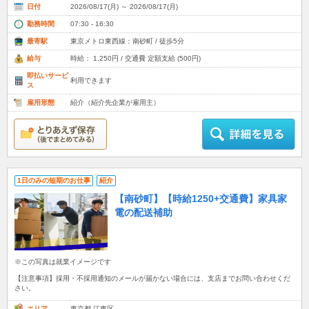
日付
2026/08/17(月) ～ 2026/08/17(月)
勤務時間
07:30 - 16:30
最寄駅
東京メトロ東西線：南砂町 / 徒歩5分
給与
時給： 1,250円 / 交通費 定額支給 (500円)
即払いサービ
利用できます
ス
雇用形態
紹介（紹介先企業が雇用主）
1日のみの短期のお仕事
紹介
【南砂町】【時給1250+交通費】家具家
電の配送補助
※この写真は就業イメージです
【注意事項】採用・不採用通知のメールが届かない場合には、支店までお問い合わせくだ
さい。
エリア
東京都 江東区