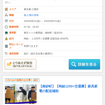
さい。
エリア
東京都 江東区
職種
搬入/搬出業務
日付
2026/08/21(金) ～ 2026/08/21(金)
勤務時間
07:30 - 16:30
最寄駅
東京メトロ東西線：南砂町 / 徒歩5分
給与
時給： 1,250円 / 交通費 定額支給 (500円)
即払いサービ
利用できます
ス
雇用形態
紹介（紹介先企業が雇用主）
1日のみの短期のお仕事
紹介
【南砂町】【時給1250+交通費】家具家
電の配送補助