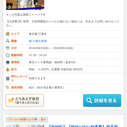
※この写真は就業イメージです
【注意事項】採用・不採用通知のメールが届かない場合には、支店までお問い合わせくだ
さい。
エリア
東京都 江東区
職種
搬入/搬出業務
日付
2026/08/19(水) ～ 2026/08/19(水)
勤務時間
07:30 - 16:30
最寄駅
東京メトロ東西線：南砂町 / 徒歩5分
給与
時給： 1,250円 / 交通費 定額支給 (500円)
即払いサービ
利用できます
ス
雇用形態
紹介（紹介先企業が雇用主）
1日のみの短期のお仕事
紹介