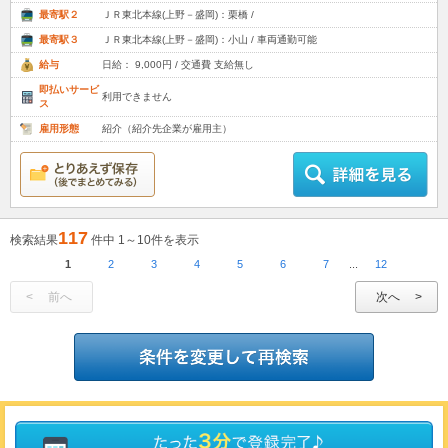
最寄駅２
ＪＲ東北本線(上野－盛岡)：栗橋 /
最寄駅３
ＪＲ東北本線(上野－盛岡)：小山 / 車両通勤可能
給与
日給： 9,000円 / 交通費 支給無し
即払いサービ
利用できません
ス
雇用形態
紹介（紹介先企業が雇用主）
117
検索結果
件中 1～10件を表示
1
2
3
4
5
6
7
...
12
前へ
次へ