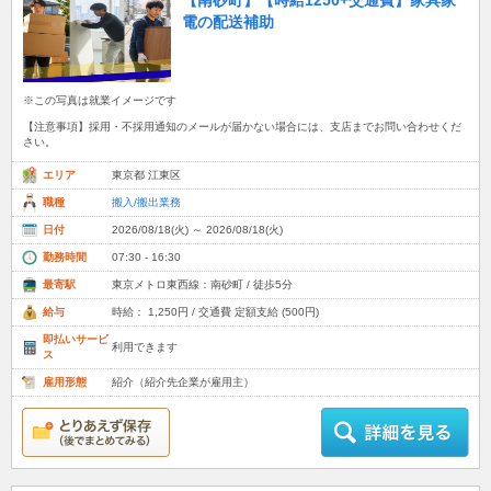
【南砂町】【時給1250+交通費】家具家
電の配送補助
※この写真は就業イメージです
【注意事項】採用・不採用通知のメールが届かない場合には、支店までお問い合わせくだ
さい。
エリア
東京都 江東区
職種
搬入/搬出業務
日付
2026/08/18(火) ～ 2026/08/18(火)
勤務時間
07:30 - 16:30
最寄駅
東京メトロ東西線：南砂町 / 徒歩5分
給与
時給： 1,250円 / 交通費 定額支給 (500円)
即払いサービ
利用できます
ス
雇用形態
紹介（紹介先企業が雇用主）