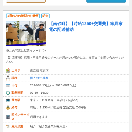
1日のみの短期のお仕事
紹介
【南砂町】【時給1250+交通費】家具家
電の配送補助
※この写真は就業イメージです
【注意事項】採用・不採用通知のメールが届かない場合には、支店までお問い合わせくだ
さい。
エリア
東京都 江東区
職種
搬入/搬出業務
日付
2026/08/15(土) ～ 2026/08/15(土)
勤務時間
07:30 - 16:30
最寄駅
東京メトロ東西線：南砂町 / 徒歩5分
給与
時給： 1,250円 / 交通費 定額支給 (500円)
即払いサービ
利用できます
ス
雇用形態
紹介（紹介先企業が雇用主）