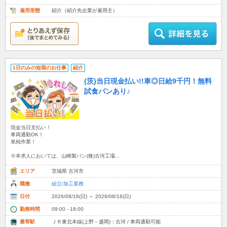
雇用形態
紹介（紹介先企業が雇用主）
1日のみの短期のお仕事
紹介
(茨)当日現金払い!!車◎日給9千円！無料
試食パンあり♪
現金当日支払い！
車両通勤OK！
単純作業！
※本求人においては、山崎製パン(株)古河工場...
エリア
茨城県 古河市
職種
組立/加工業務
日付
2026/08/16(日) ～ 2026/08/16(日)
勤務時間
09:00 - 18:00
最寄駅
ＪＲ東北本線(上野－盛岡)：古河 / 車両通勤可能