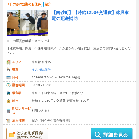
1日のみの短期のお仕事
紹介
【南砂町】【時給1250+交通費】家具家
電の配送補助
※この写真は就業イメージです
【注意事項】採用・不採用通知のメールが届かない場合には、支店までお問い合わせくだ
さい。
エリア
東京都 江東区
職種
搬入/搬出業務
日付
2026/08/16(日) ～ 2026/08/16(日)
勤務時間
07:30 - 16:30
最寄駅
東京メトロ東西線：南砂町 / 徒歩5分
給与
時給： 1,250円 / 交通費 定額支給 (500円)
即払いサービ
利用できます
ス
雇用形態
紹介（紹介先企業が雇用主）