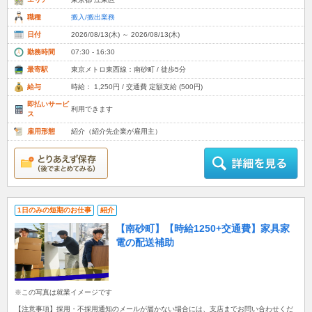
職種
搬入/搬出業務
日付
2026/08/13(木) ～ 2026/08/13(木)
勤務時間
07:30 - 16:30
最寄駅
東京メトロ東西線：南砂町 / 徒歩5分
給与
時給： 1,250円 / 交通費 定額支給 (500円)
即払いサービ
利用できます
ス
雇用形態
紹介（紹介先企業が雇用主）
1日のみの短期のお仕事
紹介
【南砂町】【時給1250+交通費】家具家
電の配送補助
※この写真は就業イメージです
【注意事項】採用・不採用通知のメールが届かない場合には、支店までお問い合わせくだ