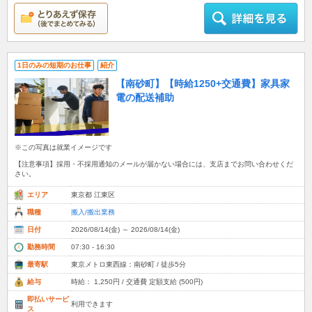
1日のみの短期のお仕事
紹介
【南砂町】【時給1250+交通費】家具家
電の配送補助
※この写真は就業イメージです
【注意事項】採用・不採用通知のメールが届かない場合には、支店までお問い合わせくだ
さい。
エリア
東京都 江東区
職種
搬入/搬出業務
日付
2026/08/14(金) ～ 2026/08/14(金)
勤務時間
07:30 - 16:30
最寄駅
東京メトロ東西線：南砂町 / 徒歩5分
給与
時給： 1,250円 / 交通費 定額支給 (500円)
即払いサービ
利用できます
ス