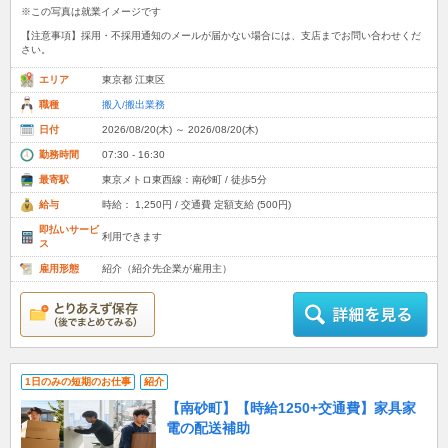
※この写真は就業イメージです
【注意事項】採用・不採用通知のメールが届かない場合には、支店までお問い合わせくだ
さい。
エリア
東京都 江東区
職種
搬入/搬出業務
日付
2026/08/20(木) ～ 2026/08/20(木)
勤務時間
07:30 - 16:30
最寄駅
東京メトロ東西線：南砂町 / 徒歩5分
給与
時給： 1,250円 / 交通費 定額支給 (500円)
即払いサービ
利用できます
ス
雇用形態
紹介（紹介先企業が雇用主）
1日のみの短期のお仕事
紹介
【南砂町】【時給1250+交通費】家具家
電の配送補助