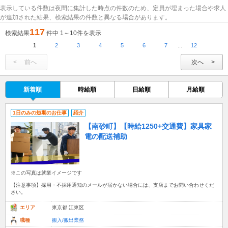
表示している件数は夜間に集計した時点の件数のため、定員が埋まった場合や求人
が追加された結果、検索結果の件数と異なる場合があります。
117
検索結果
件中 1～10件を表示
1
2
3
4
5
6
7
...
12
前へ
次へ
新着順
時給順
日給順
月給順
1日のみの短期のお仕事
紹介
【南砂町】【時給1250+交通費】家具家
電の配送補助
※この写真は就業イメージです
【注意事項】採用・不採用通知のメールが届かない場合には、支店までお問い合わせくだ
さい。
エリア
東京都 江東区
職種
搬入/搬出業務