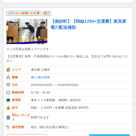
1日のみの短期のお仕事
紹介
【南砂町】【時給1250+交通費】家具家
電の配送補助
※この写真は就業イメージです
【注意事項】採用・不採用通知のメールが届かない場合には、支店までお問い合わせくだ
さい。
エリア
東京都 江東区
職種
搬入/搬出業務
日付
2026/08/20(木) ～ 2026/08/20(木)
勤務時間
07:30 - 16:30
最寄駅
東京メトロ東西線：南砂町 / 徒歩5分
給与
時給： 1,250円 / 交通費 定額支給 (500円)
即払いサービ
利用できます
ス
雇用形態
紹介（紹介先企業が雇用主）