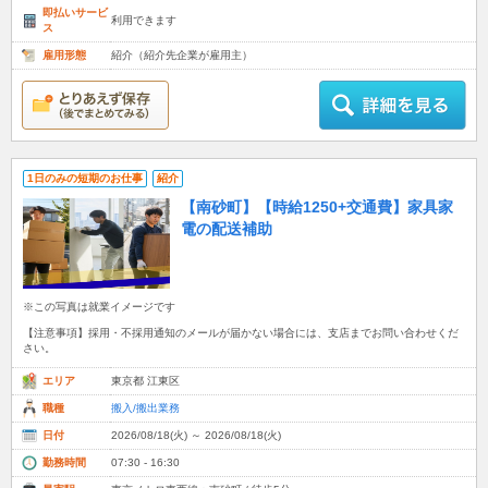
即払いサービ
利用できます
ス
雇用形態
紹介（紹介先企業が雇用主）
1日のみの短期のお仕事
紹介
【南砂町】【時給1250+交通費】家具家
電の配送補助
※この写真は就業イメージです
【注意事項】採用・不採用通知のメールが届かない場合には、支店までお問い合わせくだ
さい。
エリア
東京都 江東区
職種
搬入/搬出業務
日付
2026/08/18(火) ～ 2026/08/18(火)
勤務時間
07:30 - 16:30