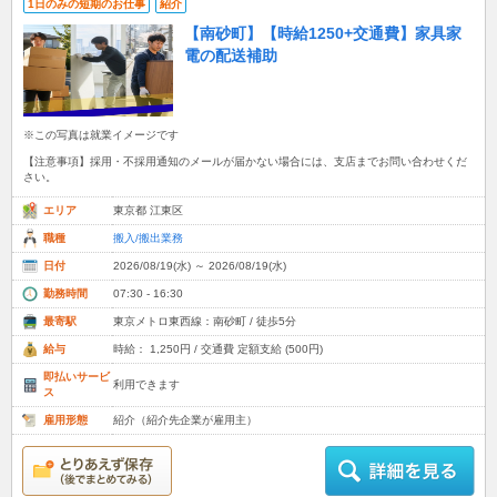
1日のみの短期のお仕事
紹介
【南砂町】【時給1250+交通費】家具家
電の配送補助
※この写真は就業イメージです
【注意事項】採用・不採用通知のメールが届かない場合には、支店までお問い合わせくだ
さい。
エリア
東京都 江東区
職種
搬入/搬出業務
日付
2026/08/19(水) ～ 2026/08/19(水)
勤務時間
07:30 - 16:30
最寄駅
東京メトロ東西線：南砂町 / 徒歩5分
給与
時給： 1,250円 / 交通費 定額支給 (500円)
即払いサービ
利用できます
ス
雇用形態
紹介（紹介先企業が雇用主）