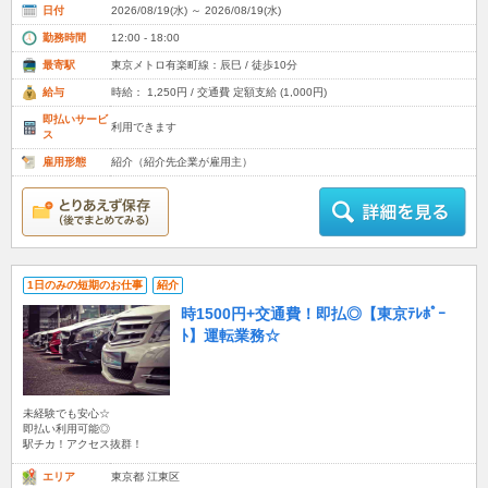
日付
2026/08/19(水) ～ 2026/08/19(水)
勤務時間
12:00 - 18:00
最寄駅
東京メトロ有楽町線：辰巳 / 徒歩10分
給与
時給： 1,250円 / 交通費 定額支給 (1,000円)
即払いサービ
利用できます
ス
雇用形態
紹介（紹介先企業が雇用主）
1日のみの短期のお仕事
紹介
時1500円+交通費！即払◎【東京ﾃﾚﾎﾟｰ
ﾄ】運転業務☆
未経験でも安心☆
即払い利用可能◎
駅チカ！アクセス抜群！
エリア
東京都 江東区