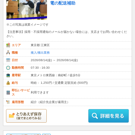
電の配送補助
※この写真は就業イメージです
【注意事項】採用・不採用通知のメールが届かない場合には、支店までお問い合わせくだ
さい。
エリア
東京都 江東区
職種
搬入/搬出業務
日付
2026/08/14(金) ～ 2026/08/14(金)
勤務時間
07:30 - 16:30
最寄駅
東京メトロ東西線：南砂町 / 徒歩5分
給与
時給： 1,250円 / 交通費 定額支給 (500円)
即払いサービ
利用できます
ス
雇用形態
紹介（紹介先企業が雇用主）