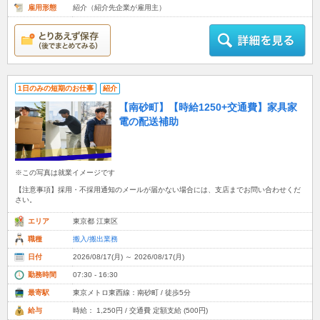
雇用形態
紹介（紹介先企業が雇用主）
1日のみの短期のお仕事
紹介
【南砂町】【時給1250+交通費】家具家
電の配送補助
※この写真は就業イメージです
【注意事項】採用・不採用通知のメールが届かない場合には、支店までお問い合わせくだ
さい。
エリア
東京都 江東区
職種
搬入/搬出業務
日付
2026/08/17(月) ～ 2026/08/17(月)
勤務時間
07:30 - 16:30
最寄駅
東京メトロ東西線：南砂町 / 徒歩5分
給与
時給： 1,250円 / 交通費 定額支給 (500円)