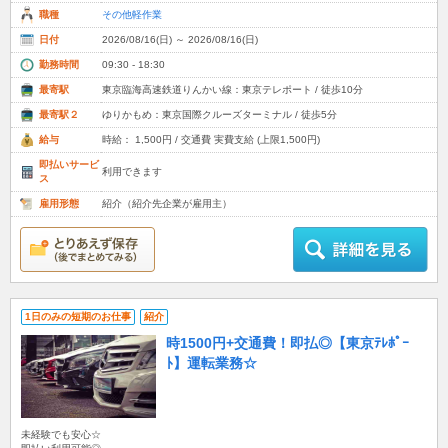
職種
その他軽作業
日付
2026/08/16(日) ～ 2026/08/16(日)
勤務時間
09:30 - 18:30
最寄駅
東京臨海高速鉄道りんかい線：東京テレポート / 徒歩10分
最寄駅２
ゆりかもめ：東京国際クルーズターミナル / 徒歩5分
給与
時給： 1,500円 / 交通費 実費支給 (上限1,500円)
即払いサービ
利用できます
ス
雇用形態
紹介（紹介先企業が雇用主）
1日のみの短期のお仕事
紹介
時1500円+交通費！即払◎【東京ﾃﾚﾎﾟｰ
ﾄ】運転業務☆
未経験でも安心☆