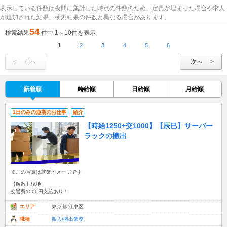
表示している件数は夜間に集計した時点の件数のため、定員が埋まった場合や求人
が追加された結果、検索結果の件数と異なる場合があります。
54
検索結果
件中 1～10件を表示
1
2
3
4
5
6
前へ
次へ
新着順
時給順
日給順
月給順
1日のみの短期のお仕事
紹介
【時給1250+交1000】【辰巳】サーバー
ラックの搬出
※この写真は就業イメージです
【解散】現地
交通費1000円支給あり！
エリア
東京都 江東区
職種
搬入/搬出業務