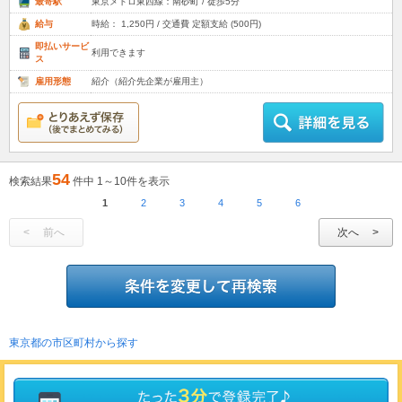
最寄駅
東京メトロ東西線：南砂町 / 徒歩5分
給与
時給： 1,250円 / 交通費 定額支給 (500円)
即払いサービ
利用できます
ス
雇用形態
紹介（紹介先企業が雇用主）
54
検索結果
件中 1～10件を表示
1
2
3
4
5
6
前へ
次へ
東京都の市区町村から探す