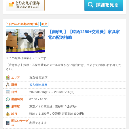
1日のみの短期のお仕事
紹介
【南砂町】【時給1250+交通費】家具家
電の配送補助
※この写真は就業イメージです
【注意事項】採用・不採用通知のメールが届かない場合には、支店までお問い合わせくだ
さい。
エリア
東京都 江東区
職種
搬入/搬出業務
日付
2026/08/16(日) ～ 2026/08/16(日)
勤務時間
07:30 - 16:30
最寄駅
東京メトロ東西線：南砂町 / 徒歩5分
給与
時給： 1,250円 / 交通費 定額支給 (500円)
即払いサービ
利用できます
ス