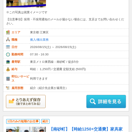
※この写真は就業イメージです
【注意事項】採用・不採用通知のメールが届かない場合には、支店までお問い合わせくだ
さい。
エリア
東京都 江東区
職種
搬入/搬出業務
日付
2026/08/15(土) ～ 2026/08/15(土)
勤務時間
07:30 - 16:30
最寄駅
東京メトロ東西線：南砂町 / 徒歩5分
給与
時給： 1,250円 / 交通費 定額支給 (500円)
即払いサービ
利用できます
ス
雇用形態
紹介（紹介先企業が雇用主）
1日のみの短期のお仕事
紹介
【南砂町】【時給1250+交通費】家具家