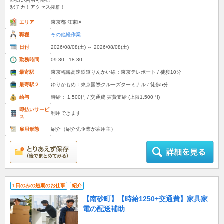
即払い利用可能◎
駅チカ！アクセス抜群！
エリア
東京都 江東区
職種
その他軽作業
日付
2026/08/08(土) ～ 2026/08/08(土)
勤務時間
09:30 - 18:30
最寄駅
東京臨海高速鉄道りんかい線：東京テレポート / 徒歩10分
最寄駅２
ゆりかもめ：東京国際クルーズターミナル / 徒歩5分
給与
時給： 1,500円 / 交通費 実費支給 (上限1,500円)
即払いサービ
利用できます
ス
雇用形態
紹介（紹介先企業が雇用主）
1日のみの短期のお仕事
紹介
【南砂町】【時給1250+交通費】家具家
電の配送補助