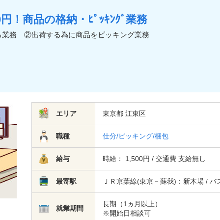
円！商品の格納・ﾋﾟｯｷﾝｸﾞ業務
る業務 ②出荷する為に商品をピッキング業務
エリア
東京都 江東区
職種
仕分/ピッキング/梱包
給与
時給： 1,500円 / 交通費 支給無し
最寄駅
ＪＲ京葉線(東京－蘇我)：新木場 / バ
長期（1ヵ月以上）
就業期間
※開始日相談可