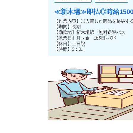
≪新木場≫即払◎時給1500
【作業内容】①入荷した商品を格納す
【期間】長期
【勤務地】新木場駅 無料送迎バス
【就業日】月～金 週5日～OK
【休日】土日祝
【時間】9：0...