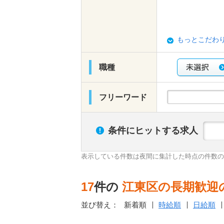
もっとこだわ
職種
フリーワード
条件にヒットする求人
表示している件数は夜間に集計した時点の件数の
17
件の
江東区の長期歓迎
並び替え：
新着順
時給順
日給順