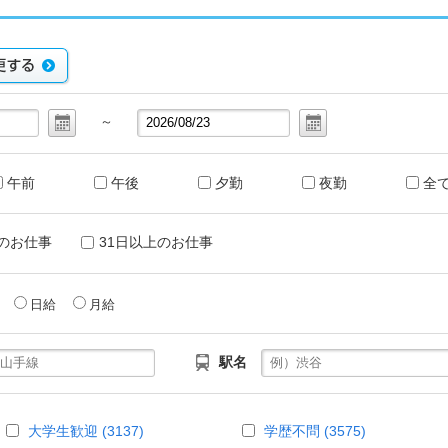
～
午前
午後
夕勤
夜勤
全
のお仕事
31日以上のお仕事
給
日給
月給
駅名
大学生歓迎 (3137)
学歴不問 (3575)