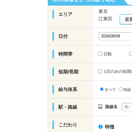
東京
エリア
江東区
日付
時間帯
日勤
1日のみの短期
短期/長期
給与体系
すべて
時
路線名
駅・路線
こだわり
特徴