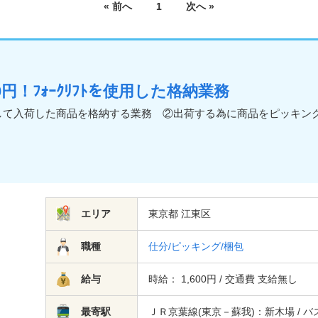
« 前へ
1
次へ »
円！ﾌｫｰｸﾘﾌﾄを使用した格納業務
して入荷した商品を格納する業務 ②出荷する為に商品をピッキン
エリア
東京都 江東区
職種
仕分/ピッキング/梱包
給与
時給： 1,600円 / 交通費 支給無し
最寄駅
ＪＲ京葉線(東京－蘇我)：新木場 / バ