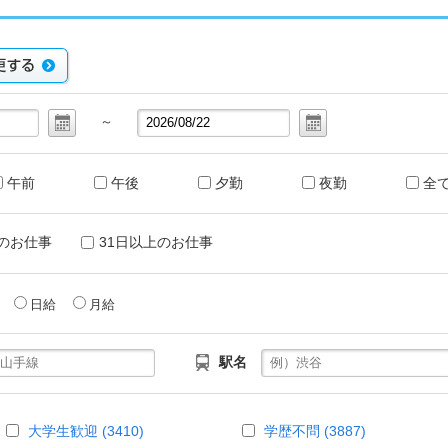
～
午前
午後
夕勤
夜勤
全
のお仕事
31日以上のお仕事
給
日給
月給
駅名
大学生歓迎 (3410)
学歴不問 (3887)