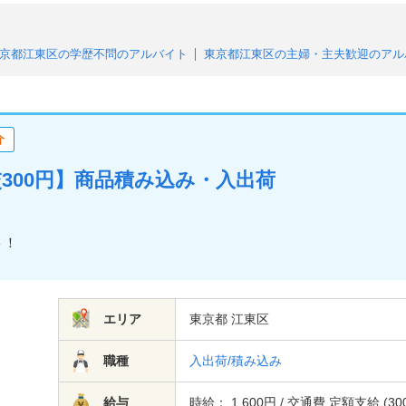
京都江東区の学歴不問のアルバイト
東京都江東区の主婦・主夫歓迎のアル
東京都江東区の未経験者・初心者OKのアルバイト
東京都江東区のブラ
東京都江東区の日払い（または即払い）のアルバイト
東京都江東区の高収
東京都江東区の単発・1日OKのアルバイト
東京都江東区の交通費支給のア
介
都江東区の残業なしのアルバイト
東京都江東区の友達と応募歓迎のアルバ
交300円】商品積み込み・入出荷
ト！
エリア
東京都 江東区
職種
入出荷/積み込み
給与
時給： 1,600円 / 交通費 定額支給 (30