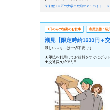
東京都江東区の大学生歓迎のアルバイト
東
東京都江東区のフリーター歓迎のアルバイト
東京都江東区の中高年活躍中のアルバイト
東京都江東区の即日勤務OKのアルバイト
1日のみの短期のお仕事
雇用形態：紹
東京都江東区の服装自由のアルバイト
東京
東京都江東区の大量募集のアルバイト
潮見【限定時給1600円＋
難しいスキルは一切不要です!!!
★即払を利用してお給料をすぐにゲッ
★交通費支給アリ!!