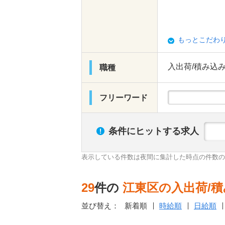
もっとこだわ
入出荷/積み込
職種
フリーワード
条件にヒットする求人
表示している件数は夜間に集計した時点の件数の
29
件の
江東区の入出荷/
並び替え：
新着順
時給順
日給順