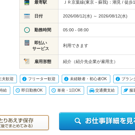
最寄駅
ＪＲ京葉線(東京－蘇我)：潮見 / 徒歩
日付
2026/08/12(水) ～ 2026/08/12(水)
勤務時間
05:00 - 08:00
即払い
利用できます
サービス
雇用形態
紹介（紹介先企業が雇用主）
主夫歓迎
フリーター歓迎
未経験者・初心者OK
ブラン
時給
即日勤務OK
単発・1日OK
交通費支給
服