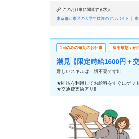
このお仕事に関連する求人
東京都江東区の大学生歓迎のアルバイト
東
東京都江東区のフリーター歓迎のアルバイト
東京都江東区の中高年活躍中のアルバイト
東京都江東区の即日勤務OKのアルバイト
1日のみの短期のお仕事
雇用形態：紹
東京都江東区の服装自由のアルバイト
東京
東京都江東区の大量募集のアルバイト
潮見【限定時給1600円＋
難しいスキルは一切不要です!!!
★即払を利用してお給料をすぐにゲッ
★交通費支給アリ!!