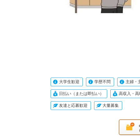
大学生歓迎
学歴不問
主婦・
日払い（または即払い）
高収入・高
友達と応募歓迎
大量募集