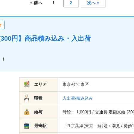
« 前へ
1
2
次へ »
介
交300円】商品積み込み・入出荷
ト！
エリア
東京都 江東区
職種
入出荷/積み込み
給与
時給： 1,600円 / 交通費 定額支給 (30
最寄駅
ＪＲ京葉線(東京－蘇我)：潮見 / 徒歩