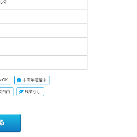
15分
クOK
中高年活躍中
装自由
残業なし