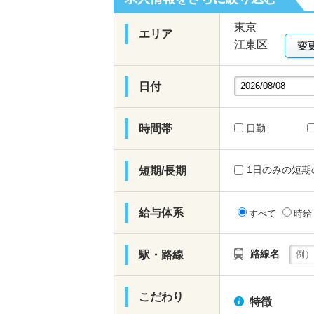
東京
エリア
江東区
日付
時間帯
日勤
1日のみの短期
短期/長期
給与体系
すべて
時
路線名
駅・路線
こだわり
特徴