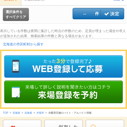
選択条件を
--
件
すべてクリア
表示している件数は夜間に集計した時点の件数のため、定員が埋まった場合や求人
が追加された結果、検索結果の件数と異なる場合があります。
北海道の市区町村から探す
TOP
>
北海道
>
北海道
>
夕張市
>
冷暖房完備のバイト・アルバイト情報