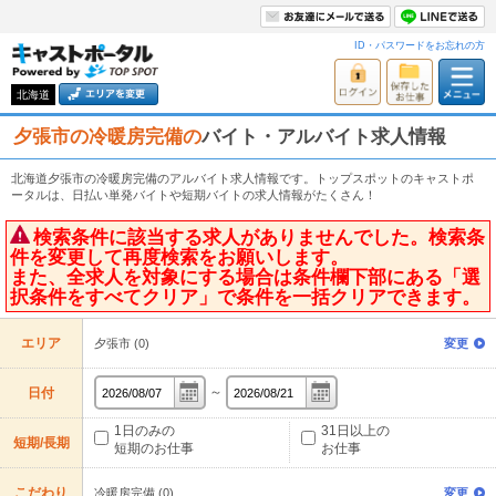
ID・パスワードをお忘れの方
北海道
夕張市の冷暖房完備の
バイト・アルバイト求人情報
北海道夕張市の冷暖房完備のアルバイト求人情報です。トップスポットのキャストポ
ータルは、日払い単発バイトや短期バイトの求人情報がたくさん！
検索条件に該当する求人がありませんでした。検索条
件を変更して再度検索をお願いします。
また、全求人を対象にする場合は条件欄下部にある「選
択条件をすべてクリア」で条件を一括クリアできます。
エリア
夕張市 (0)
変更
～
日付
1日のみの
31日以上の
短期/長期
短期のお仕事
お仕事
こだわり
冷暖房完備 (0)
変更