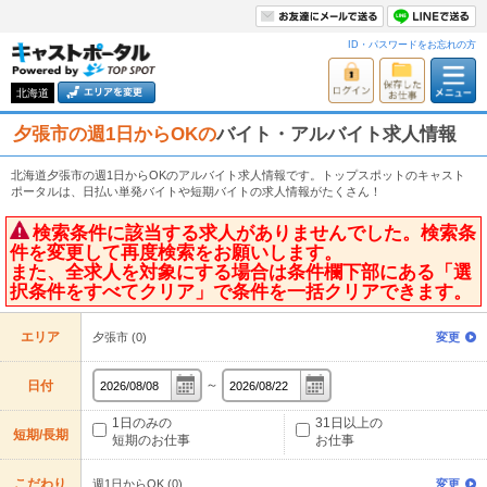
ID・パスワードをお忘れの方
北海道
夕張市の週1日からOKの
バイト・アルバイト求人情報
北海道夕張市の週1日からOKのアルバイト求人情報です。トップスポットのキャスト
ポータルは、日払い単発バイトや短期バイトの求人情報がたくさん！
検索条件に該当する求人がありませんでした。検索条
件を変更して再度検索をお願いします。
また、全求人を対象にする場合は条件欄下部にある「選
択条件をすべてクリア」で条件を一括クリアできます。
エリア
夕張市 (0)
変更
～
日付
1日のみの
31日以上の
短期/長期
短期のお仕事
お仕事
こだわり
週1日からOK (0)
変更