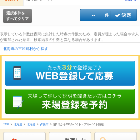
選択条件を
--
件
すべてクリア
表示している件数は夜間に集計した時点の件数のため、定員が埋まった場合や求人
が追加された結果、検索結果の件数と異なる場合があります。
北海道の市区町村から探す
TOP
>
北海道
>
北海道
>
夕張市
>
週1日からOKのバイト・アルバイト情報