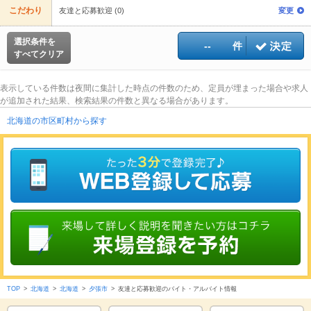
こだわり
友達と応募歓迎 (0)
変更
選択条件を
--
件
すべてクリア
表示している件数は夜間に集計した時点の件数のため、定員が埋まった場合や求人
が追加された結果、検索結果の件数と異なる場合があります。
北海道の市区町村から探す
TOP
>
北海道
>
北海道
>
夕張市
>
友達と応募歓迎のバイト・アルバイト情報