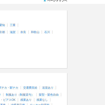
ページトップへ
愛知
三重
京都
滋賀
奈良
和歌山
石川
駅チカ・駅ナカ
交通費支給
送迎あり
り
制服あり（制服貸与）
髪型・髪色自由
・ピアスOK
残業あり
残業なし