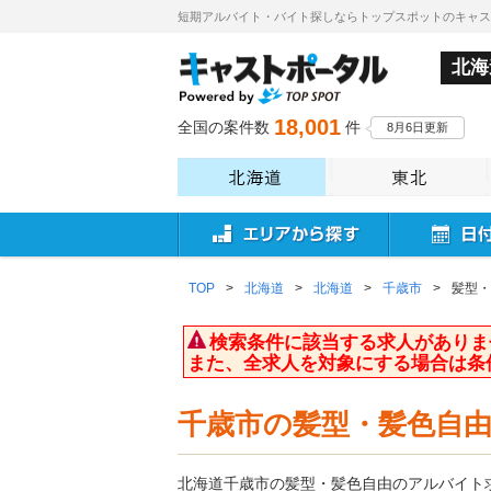
短期アルバイト・バイト探しならトップスポットのキャ
北海
18,001
全国の案件数
件
8月6日更新
TOP
>
北海道
>
北海道
>
千歳市
>
髪型・
検索条件に該当する求人がありま
また、全求人を対象にする場合は条
千歳市の髪型・髪色自
北海道千歳市の髪型・髪色自由のアルバイト