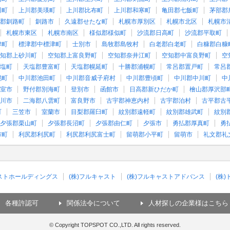
川町
上川郡美瑛町
上川郡比布町
上川郡和寒町
亀田郡七飯町
茅部郡
郡釧路町
釧路市
久遠郡せたな町
札幌市厚別区
札幌市北区
札幌市
札幌市東区
札幌市南区
様似郡様似町
沙流郡日高町
沙流郡平取町
津町
標津郡中標津町
士別市
島牧郡島牧村
白老郡白老町
白糠郡白糠
知郡上砂川町
空知郡上富良野町
空知郡奈井江町
空知郡中富良野町
空
塩町
天塩郡豊富町
天塩郡幌延町
十勝郡浦幌町
常呂郡置戸町
常呂
幌町
中川郡池田町
中川郡音威子府村
中川郡豊頃町
中川郡中川町
中
室市
野付郡別海町
登別市
函館市
日高郡新ひだか町
檜山郡厚沢部
川市
二海郡八雲町
富良野市
古宇郡神恵内村
古宇郡泊村
古平郡古
町
三笠市
室蘭市
目梨郡羅臼町
紋別郡遠軽町
紋別郡雄武町
紋別
夕張郡栗山町
夕張郡長沼町
夕張郡由仁町
夕張市
勇払郡厚真町
勇
市町
利尻郡利尻町
利尻郡利尻富士町
留萌郡小平町
留萌市
礼文郡礼
ャストホールディングス
(株)フルキャスト
(株)フルキャストアドバンス
(株
各種許認可
関係法令について
人材探しの企業様はこちら
© Copyright TOPSPOT CO.,LTD. All rights reserved.