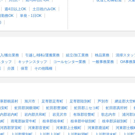
い
月払い
給与即払いOK
友達と応募歓迎
大
週4日以上OK
土日祝のみOK
日勤務OK
単発・1日OK
)
入/搬出業務
引越し/移転/運搬業務
組立/加工業務
検品業務
清掃スタッ
スタッフ
キッチンスタッフ
コールセンター業務
一般事務業務
OA事務
護
介護
保育
その他職種
寒郡鶴居村
旭川市
足寄郡足寄町
足寄郡陸別町
芦別市
網走郡大空
知安町
虻田郡洞爺湖町
虻田郡豊浦町
虻田郡ニセコ町
虻田郡真狩村
内郡岩内町
岩内郡共和町
岩見沢市
有珠郡壮瞥町
歌志内市
浦河郡
内町
雨竜郡妹背牛町
枝幸郡枝幸町
枝幸郡中頓別町
枝幸郡浜頓別町
河西郡芽室町
河東郡音更町
河東郡上士幌町
河東郡鹿追町
河東郡士幌
内町
上川郡愛別町
上川郡上川町
上川郡剣淵町
上川郡清水町
上川郡