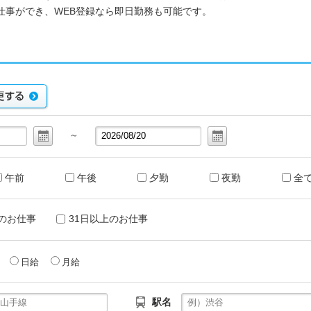
仕事ができ、WEB登録なら即日勤務も可能です。
～
午前
午後
夕勤
夜勤
全
のお仕事
31日以上のお仕事
給
日給
月給
駅名