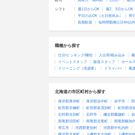
給与
高収入・高時給
日払い
週払
シフト
週1日からOK
週2、3日からOK
平日のみOK（土日祝休み）
即
長期歓迎
短時間勤務(1日4h以内
職種から探す
仕分/ピッキング/梱包
入出荷/積み込み
搬
イベントスタッフ
販促スタッフ
ホール
クリーニング（洗濯業）
ドライバー
看
北海道の市区町村から探す
厚岸郡厚岸町
厚岸郡浜中町
赤平市
阿
虻田郡京極町
虻田郡喜茂別町
虻田郡倶
石狩郡当別町
石狩市
磯谷郡蘭越町
岩
雨竜郡沼田町
雨竜郡北竜町
雨竜郡幌加
帯広市
河西郡更別村
河西郡中札内村
樺戸郡月形町
上磯郡木古内町
上磯郡知