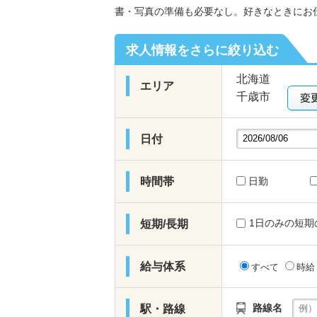
書・写真の準備も必要なし。好きなときにお
求人情報をさらに絞り込む
北海道
エリア
千歳市
日付
時間帯
日勤
1日のみの短期
短期/長期
給与体系
すべて
時
路線名
駅・路線