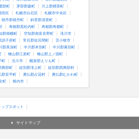
鹿部町
茅部郡森町
川上郡標茶町
清田区
札幌市白石区
札幌市中央区
積丹郡積丹町
斜里郡清里町
町
寿都郡黒松内町
寿都郡寿都町
知郡南幌町
空知郡南富良野町
滝川市
郡訓子府町
常呂郡佐呂間町
苫小牧市
川郡美深町
中川郡本別町
中川郡幕別町
町
檜山郡江差町
檜山郡上ノ国町
平町
北斗市
幌泉郡えりも町
郡興部町
紋別郡滝上町
紋別郡西興部村
払郡安平町
勇払郡占冠村
勇払郡むかわ町
文町
稚内市
)トップスポット
サイトマップ