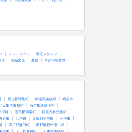
量募集
冷暖房完備
ロッカー利用有
フ
レジスタッフ
販売スタッフ
業務
食品製造
農業
その他軽作業
町
網走郡津別町
網走郡美幌町
網走市
虻田郡留寿都村
石狩郡新篠津村
浦河町
雨竜郡雨竜町
雨竜郡秩父別町
恵庭市
江別市
奥尻郡奥尻町
小樽市
町
樺戸郡浦臼町
樺戸郡新十津川町
下川町
上川郡新得町
上川郡鷹栖町