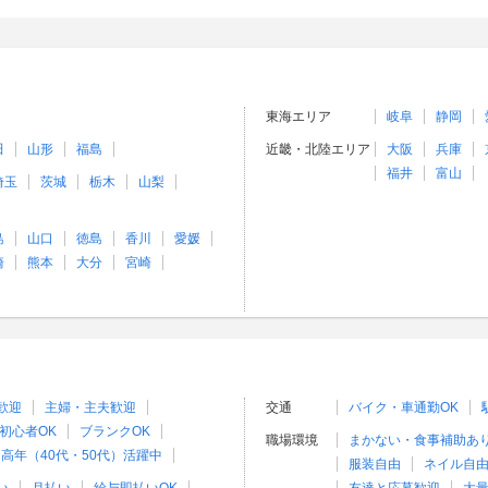
東海エリア
岐阜
静岡
田
山形
福島
近畿・北陸エリア
大阪
兵庫
福井
富山
埼玉
茨城
栃木
山梨
島
山口
徳島
香川
愛媛
崎
熊本
大分
宮崎
歓迎
主婦・主夫歓迎
交通
バイク・車通勤OK
初心者OK
ブランクOK
職場環境
まかない・食事補助あ
高年（40代・50代）活躍中
服装自由
ネイル自由