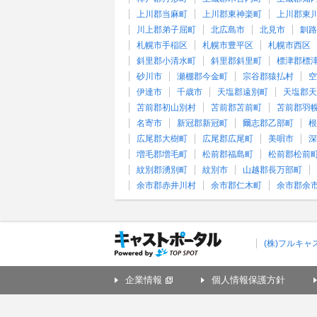
上川郡当麻町
上川郡東神楽町
上川郡東
川上郡弟子屈町
北広島市
北見市
釧路
札幌市手稲区
札幌市豊平区
札幌市西区
斜里郡小清水町
斜里郡斜里町
標津郡標
砂川市
瀬棚郡今金町
宗谷郡猿払村
空
伊達市
千歳市
天塩郡遠別町
天塩郡天
苫前郡初山別村
苫前郡苫前町
苫前郡羽
名寄市
新冠郡新冠町
爾志郡乙部町
根
広尾郡大樹町
広尾郡広尾町
美唄市
深
増毛郡増毛町
松前郡福島町
松前郡松前
紋別郡湧別町
紋別市
山越郡長万部町
余市郡赤井川村
余市郡仁木町
余市郡余
(株)フルキ
企業情報
個人情報保護方針