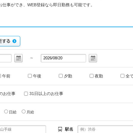
お仕事ができ、WEB登録なら即日勤務も可能です。
～
午前
午後
夕勤
夜勤
全
のお仕事
31日以上のお仕事
給
日給
月給
駅名