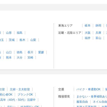
東海エリア
岐阜
静岡
田
山形
福島
近畿・北陸エリア
大阪
兵庫
福井
富山
埼玉
茨城
栃木
山梨
島
山口
徳島
香川
愛媛
崎
熊本
大分
宮崎
歓迎
主婦・主夫歓迎
交通
バイク・車通勤OK
初心者OK
ブランクOK
職場環境
まかない・食事補助あ
高年（40代・50代）活躍中
服装自由
ネイル自由