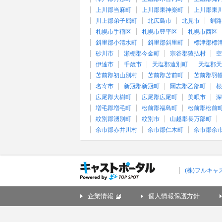
上川郡当麻町
上川郡東神楽町
上川郡東
川上郡弟子屈町
北広島市
北見市
釧路
札幌市手稲区
札幌市豊平区
札幌市西区
斜里郡小清水町
斜里郡斜里町
標津郡標
砂川市
瀬棚郡今金町
宗谷郡猿払村
空
伊達市
千歳市
天塩郡遠別町
天塩郡天
苫前郡初山別村
苫前郡苫前町
苫前郡羽
名寄市
新冠郡新冠町
爾志郡乙部町
根
広尾郡大樹町
広尾郡広尾町
美唄市
深
増毛郡増毛町
松前郡福島町
松前郡松前
紋別郡湧別町
紋別市
山越郡長万部町
余市郡赤井川村
余市郡仁木町
余市郡余
(株)フルキ
企業情報
個人情報保護方針