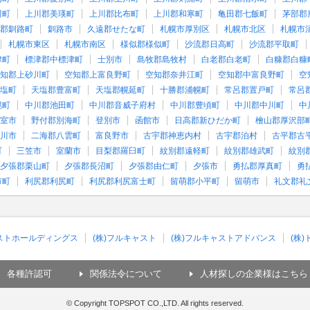
川町
上川郡美瑛町
上川郡比布町
上川郡和寒町
亀田郡七飯町
茅部郡
郡釧路町
釧路市
久遠郡せたな町
札幌市厚別区
札幌市北区
札幌市
札幌市東区
札幌市南区
様似郡様似町
沙流郡日高町
沙流郡平取町
津町
標津郡中標津町
士別市
島牧郡島牧村
白老郡白老町
白糠郡白糠
知郡上砂川町
空知郡上富良野町
空知郡奈井江町
空知郡中富良野町
空
塩町
天塩郡豊富町
天塩郡幌延町
十勝郡浦幌町
常呂郡置戸町
常呂
幌町
中川郡池田町
中川郡音威子府村
中川郡豊頃町
中川郡中川町
中
室市
野付郡別海町
登別市
函館市
日高郡新ひだか町
檜山郡厚沢部
川市
二海郡八雲町
富良野市
古宇郡神恵内村
古宇郡泊村
古平郡古
町
三笠市
室蘭市
目梨郡羅臼町
紋別郡遠軽町
紋別郡雄武町
紋別
夕張郡栗山町
夕張郡長沼町
夕張郡由仁町
夕張市
勇払郡厚真町
勇
市町
利尻郡利尻町
利尻郡利尻富士町
留萌郡小平町
留萌市
礼文郡礼
ャストホールディングス
(株)フルキャスト
(株)フルキャストアドバンス
(株
各種許認可
関係法令について
人材探しの企業様はこちら
© Copyright TOPSPOT CO.,LTD. All rights reserved.