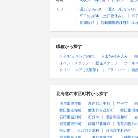
給与
高収入・高時給
日払い
週払
シフト
週1日からOK
週2、3日からOK
平日のみOK（土日祝休み）
即
長期歓迎
短時間勤務(1日4h以内
職種から探す
仕分/ピッキング/梱包
入出荷/積み込み
搬
イベントスタッフ
販促スタッフ
ホール
クリーニング（洗濯業）
ドライバー
看
北海道の市区町村から探す
厚岸郡厚岸町
厚岸郡浜中町
赤平市
阿
虻田郡京極町
虻田郡喜茂別町
虻田郡倶
石狩郡当別町
石狩市
磯谷郡蘭越町
岩
雨竜郡沼田町
雨竜郡北竜町
雨竜郡幌加
帯広市
河西郡更別村
河西郡中札内村
樺戸郡月形町
上磯郡木古内町
上磯郡知