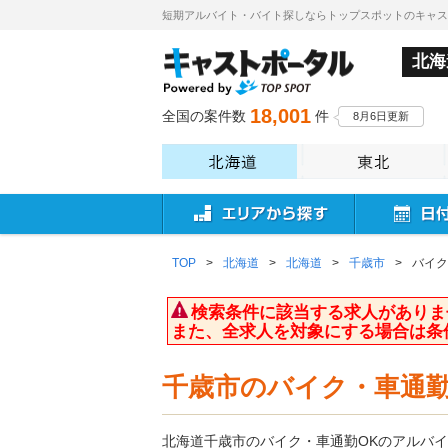
短期アルバイト・バイト探しならトップスポットのキャ
北海
18,001
全国の案件数
件
8月6日更新
TOP
>
北海道
>
北海道
>
千歳市
>
バイク
検索条件に該当する求人がありま
また、全求人を対象にする場合は条
千歳市のバイク・車通勤
北海道千歳市のバイク・車通勤OKのアルバ