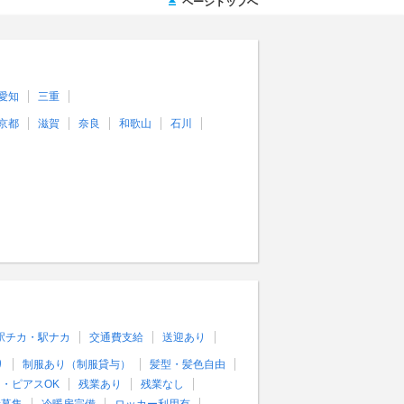
ページトップへ
愛知
三重
京都
滋賀
奈良
和歌山
石川
駅チカ・駅ナカ
交通費支給
送迎あり
り
制服あり（制服貸与）
髪型・髪色自由
・ピアスOK
残業あり
残業なし