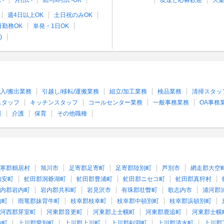
い
月払い
給与即払いOK
友達と応募歓迎
大
週4日以上OK
土日祝のみOK
日勤務OK
単発・1日OK
)
入/搬出業務
引越し/移転/運搬業務
組立/加工業務
検品業務
清掃スタッ
スタッフ
キッチンスタッフ
コールセンター業務
一般事務業務
OA事務
護
介護
保育
その他職種
寒郡鶴居村
旭川市
足寄郡足寄町
足寄郡陸別町
芦別市
網走郡大空
知安町
虻田郡洞爺湖町
虻田郡豊浦町
虻田郡ニセコ町
虻田郡真狩村
内郡岩内町
岩内郡共和町
岩見沢市
有珠郡壮瞥町
歌志内市
浦河郡
内町
雨竜郡妹背牛町
枝幸郡枝幸町
枝幸郡中頓別町
枝幸郡浜頓別町
河西郡芽室町
河東郡音更町
河東郡上士幌町
河東郡鹿追町
河東郡士幌
内町
上川郡愛別町
上川郡上川町
上川郡剣淵町
上川郡清水町
上川郡