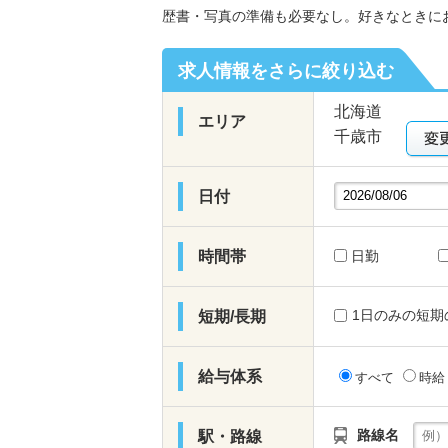
歴書・写真の準備も必要なし。好きなときに
求人情報をさらに絞り込む
北海道
エリア
千歳市
日付
時間帯
日勤
1日のみの短期
短期/長期
給与体系
すべて
時
路線名
駅・路線