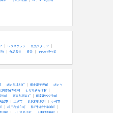
量募集
冷暖房完備
ロッカー利用有
フ
レジスタッフ
販売スタッフ
業務
食品製造
農業
その他軽作業
町
網走郡津別町
網走郡美幌町
網走市
虻田郡留寿都村
石狩郡新篠津村
浦河町
雨竜郡雨竜町
雨竜郡秩父別町
恵庭市
江別市
奥尻郡奥尻町
小樽市
町
樺戸郡浦臼町
樺戸郡新十津川町
下川町
上川郡新得町
上川郡鷹栖町