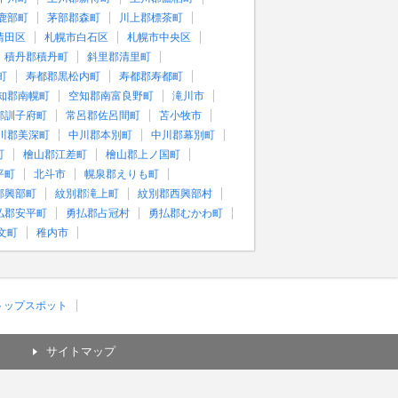
鹿部町
茅部郡森町
川上郡標茶町
清田区
札幌市白石区
札幌市中央区
積丹郡積丹町
斜里郡清里町
町
寿都郡黒松内町
寿都郡寿都町
知郡南幌町
空知郡南富良野町
滝川市
郡訓子府町
常呂郡佐呂間町
苫小牧市
川郡美深町
中川郡本別町
中川郡幕別町
町
檜山郡江差町
檜山郡上ノ国町
平町
北斗市
幌泉郡えりも町
郡興部町
紋別郡滝上町
紋別郡西興部村
払郡安平町
勇払郡占冠村
勇払郡むかわ町
文町
稚内市
)トップスポット
サイトマップ