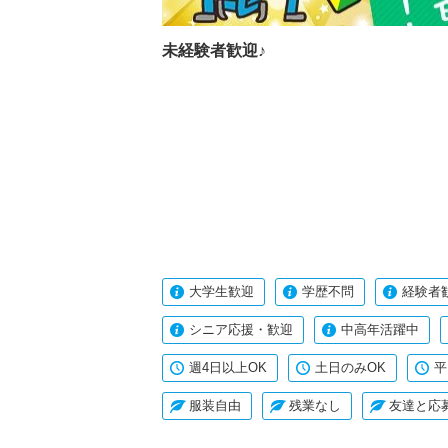
未経験者歓迎♪
大学生歓迎
学歴不問
経験者
シニア応援・歓迎
中高年活躍中
週4日以上OK
土日のみOK
平
服装自由
残業なし
友達と応