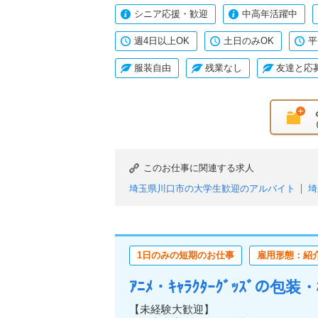
シニア応援・歓迎
中高年活躍中
週4日以上OK
土日のみOK
平
服装自由
残業なし
友達と応
このお仕事に関連する求人
埼玉県川口市の大学生歓迎のアルバイト
埼
埼玉県川口市の主婦・主夫歓迎のアルバイト
埼玉県川口市のブランクOKのアルバイト
埼玉県川口市の日払い（または即払い）のア
1日のみの短期のお仕事
雇用形態：紹
埼玉県川口市の週1日からOKのアルバイト
埼玉県川口市の土日のみOKのアルバイト
ｱﾆﾒ・ｷｬﾗｸﾀｰｸﾞｯｽﾞの
埼玉県川口市の単発・1日OKのアルバイト
埼玉県川口市の服装自由のアルバイト
埼玉
【未経験大歓迎】