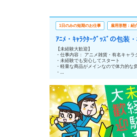
1日のみの短期のお仕事
雇用形態：紹
ｱﾆﾒ・ｷｬﾗｸﾀｰｸﾞｯｽﾞの
【未経験大歓迎】
・仕事内容： アニメ雑貨・有名キャラ
・未経験でも安心してスタート
・軽量な商品がメインなので体力的
・...