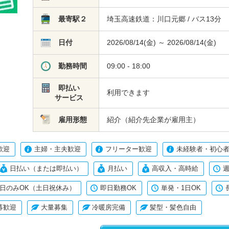
最寄駅２
埼玉高速鉄道：川口元郷 / バス13分
日付
2026/08/14(金) ～ 2026/08/14(金)
勤務時間
09:00 - 18:00
即払い
利用できます
サービス
雇用形態
紹介（紹介先企業が雇用主）
歓迎
主婦・主夫歓迎
フリーター歓迎
未経験者・初心者
日払い（または即払い）
月払い
高収入・高時給
週
日のみOK（土日祝休み）
即日勤務OK
単発・1日OK
募歓迎
大量募集
冷暖房完備
髪型・髪色自由