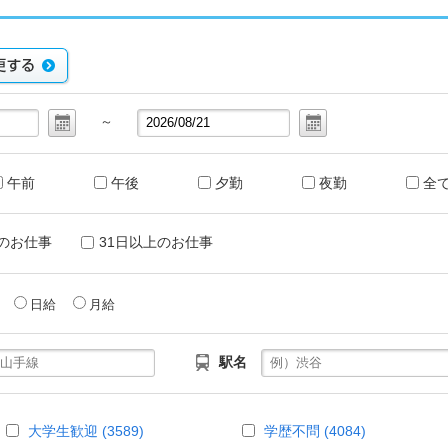
～
午前
午後
夕勤
夜勤
全
のお仕事
31日以上のお仕事
給
日給
月給
駅名
大学生歓迎 (3589)
学歴不問 (4084)