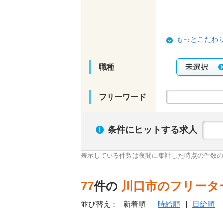
もっとこだわ
職種
フリーワード
条件にヒットする求人
表示している件数は夜間に集計した時点の件数の
77
件の
川口市のフリータ
並び替え：
新着順
時給順
日給順