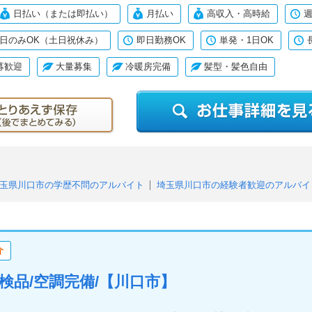
日払い（または即払い）
月払い
高収入・高時給
週
日のみOK（土日祝休み）
即日勤務OK
単発・1日OK
募歓迎
大量募集
冷暖房完備
髪型・髪色自由
玉県川口市の学歴不問のアルバイト
埼玉県川口市の経験者歓迎のアルバイ
埼玉県川口市のフリーター歓迎のアルバイト
埼玉県川口市の未経験者・
埼玉県川口市のシニア応援・歓迎のアルバイト
埼玉県川口市の中高年活躍
ルバイト
埼玉県川口市の月払いのアルバイト
埼玉県川口市の高収入・高
介
埼玉県川口市の週2、3日からOKのアルバイト
埼玉県川口市の週4日以上O
埼玉県川口市の平日のみOK（土日祝休み）のアルバイト
埼玉県川口市の即
包装・検品/空調完備/【川口市】
埼玉県川口市の長期歓迎のアルバイト
埼玉県川口市の駅チカ・駅ナカのア
県川口市の残業なしのアルバイト
埼玉県川口市の友達と応募歓迎のアルバ