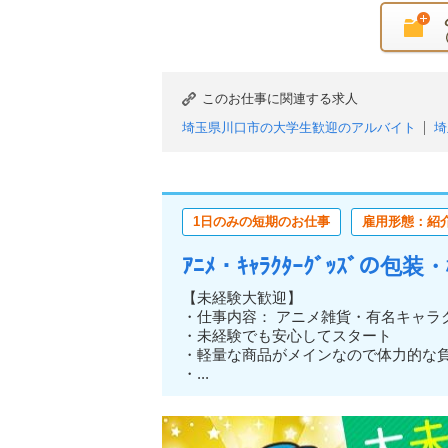
このお仕事に関連する求人
埼玉県川口市の大学生歓迎のアルバイト
埼
埼玉県川口市の主婦・主夫歓迎のアルバイト
埼玉県川口市のブランクOKのアルバイト
埼玉県川口市の日払い（または即払い）のア
1日のみの短期のお仕事
雇用形態：紹
埼玉県川口市の週1日からOKのアルバイト
埼玉県川口市の土日のみOKのアルバイト
ｱﾆﾒ・ｷｬﾗｸﾀｰｸﾞｯｽﾞの
埼玉県川口市の単発・1日OKのアルバイト
埼玉県川口市の服装自由のアルバイト
埼玉
【未経験大歓迎】
・仕事内容： アニメ雑貨・有名キャラ
埼玉県川口市の大量募集のアルバイト
埼玉
・未経験でも安心してスタート
・軽量な商品がメインなので体力的
・...