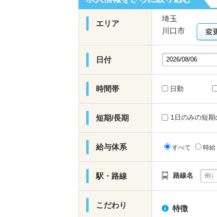
埼玉
エリア
川口市
日付
時間帯
日勤
1日のみの短期
短期/長期
給与体系
すべて
時
路線名
駅・路線
こだわり
特徴