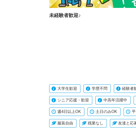
未経験者歓迎♪
大学生歓迎
学歴不問
経験者
シニア応援・歓迎
中高年活躍中
週4日以上OK
土日のみOK
平
服装自由
残業なし
友達と応