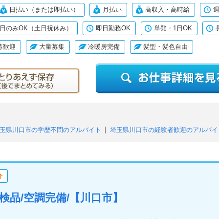
日払い（または即払い）
月払い
高収入・高時給
週
日のみOK（土日祝休み）
即日勤務OK
単発・1日OK
募歓迎
大量募集
冷暖房完備
髪型・髪色自由
玉県川口市の学歴不問のアルバイト
埼玉県川口市の経験者歓迎のアルバイ
埼玉県川口市のフリーター歓迎のアルバイト
埼玉県川口市の未経験者・
埼玉県川口市のシニア応援・歓迎のアルバイト
埼玉県川口市の中高年活躍
ルバイト
埼玉県川口市の月払いのアルバイト
埼玉県川口市の高収入・高
介
埼玉県川口市の週2、3日からOKのアルバイト
埼玉県川口市の週4日以上O
埼玉県川口市の平日のみOK（土日祝休み）のアルバイト
埼玉県川口市の即
包装・検品/空調完備/【川口市】
埼玉県川口市の長期歓迎のアルバイト
埼玉県川口市の駅チカ・駅ナカのア
県川口市の残業なしのアルバイト
埼玉県川口市の友達と応募歓迎のアルバ