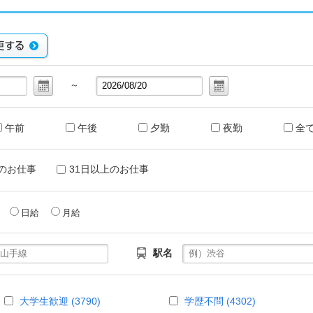
～
午前
午後
夕勤
夜勤
全
のお仕事
31日以上のお仕事
給
日給
月給
駅名
大学生歓迎 (3790)
学歴不問 (4302)