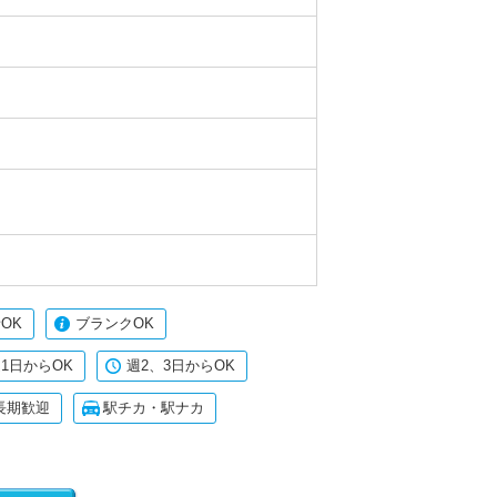
OK
ブランクOK
1日からOK
週2、3日からOK
長期歓迎
駅チカ・駅ナカ