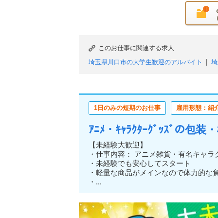
このお仕事に関連する求人
埼玉県川口市の大学生歓迎のアルバイト
埼
埼玉県川口市の主婦・主夫歓迎のアルバイト
埼玉県川口市のブランクOKのアルバイト
埼玉県川口市の日払い（または即払い）のア
1日のみの短期のお仕事
雇用形態：紹
埼玉県川口市の週1日からOKのアルバイト
埼玉県川口市の土日のみOKのアルバイト
ｱﾆﾒ・ｷｬﾗｸﾀｰｸﾞｯｽﾞの
埼玉県川口市の単発・1日OKのアルバイト
埼玉県川口市の服装自由のアルバイト
埼玉
【未経験大歓迎】
・仕事内容： アニメ雑貨・有名キャラ
埼玉県川口市の大量募集のアルバイト
埼玉
・未経験でも安心してスタート
・軽量な商品がメインなので体力的
・...