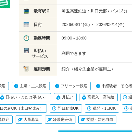
最寄駅２
埼玉高速鉄道：川口元郷 / バス13分
日付
2026/08/14(金) ～ 2026/08/14(金)
勤務時間
09:00 - 18:00
即払い
利用できます
サービス
雇用形態
紹介（紹介先企業が雇用主）
歓迎
主婦・主夫歓迎
フリーター歓迎
未経験者・初心者
日払い（または即払い）
月払い
高収入・高時給
週
日のみOK（土日祝休み）
即日勤務OK
単発・1日OK
募歓迎
大量募集
冷暖房完備
髪型・髪色自由