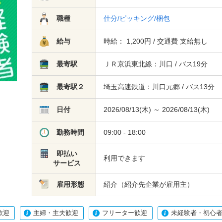
職種
仕分/ピッキング/梱包
給与
時給： 1,200円 / 交通費 支給無し
最寄駅
ＪＲ京浜東北線：川口 / バス19分
最寄駅２
埼玉高速鉄道：川口元郷 / バス13分
日付
2026/08/13(木) ～ 2026/08/13(木)
勤務時間
09:00 - 18:00
即払い
利用できます
サービス
雇用形態
紹介（紹介先企業が雇用主）
歓迎
主婦・主夫歓迎
フリーター歓迎
未経験者・初心者