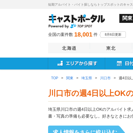
短期アルバイト・バイト探しならトップスポットのキャ
関東
18,001
全国の案件数
件
8月6日更新
TOP
>
関東
>
埼玉県
>
川口市
>
週4日以
川口市の週4日以上OK
埼玉県川口市の週4日以上OKのアルバイト
書・写真の準備も必要なし。好きなときにお
求人情報をさらに絞り込む