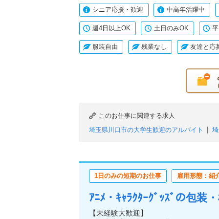
シニア応援・歓迎
中高年活躍中
週4日以上OK
土日のみOK
平
服装自由
残業なし
友達と応
このお仕事に関連する求人
埼玉県川口市の大学生歓迎のアルバイト
埼
埼玉県川口市の主婦・主夫歓迎のアルバイト
埼玉県川口市のブランクOKのアルバイト
埼玉県川口市の日払い（または即払い）のア
1日のみの短期のお仕事
雇用形態：紹
埼玉県川口市の週1日からOKのアルバイト
埼玉県川口市の土日のみOKのアルバイト
ｱﾆﾒ・ｷｬﾗｸﾀｰｸﾞｯｽﾞの
埼玉県川口市の単発・1日OKのアルバイト
埼玉県川口市の服装自由のアルバイト
埼玉
【未経験大歓迎】