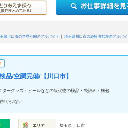
玉県川口市の学歴不問のアルバイト
埼玉県川口市の経験者歓迎のアルバイ
埼玉県川口市のフリーター歓迎のアルバイト
埼玉県川口市の未経験者・
埼玉県川口市のシニア応援・歓迎のアルバイト
埼玉県川口市の中高年活躍
ルバイト
埼玉県川口市の月払いのアルバイト
埼玉県川口市の高収入・高
介
埼玉県川口市の週2、3日からOKのアルバイト
埼玉県川口市の週4日以上O
埼玉県川口市の平日のみOK（土日祝休み）のアルバイト
埼玉県川口市の即
包装・検品/空調完備/【川口市】
埼玉県川口市の長期歓迎のアルバイト
埼玉県川口市の駅チカ・駅ナカのア
県川口市の残業なしのアルバイト
埼玉県川口市の友達と応募歓迎のアルバ
クターグッズ・ビールなどの販促物の検品・袋詰め・梱包
県川口市の冷暖房完備のアルバイト
埼玉県川口市の髪型・髪色自由のアル
な負担が少ない
エリア
埼玉県 川口市