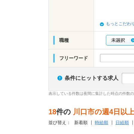
もっとこだわ
職種
フリーワード
条件にヒットする求人
表示している件数は夜間に集計した時点の件数の
18
件の
川口市の週4日以上
並び替え：
新着順
時給順
日給順