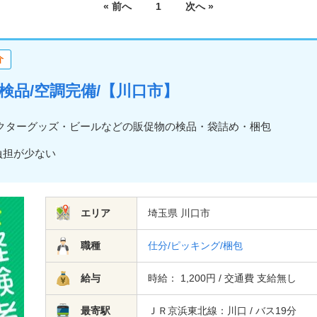
« 前へ
1
次へ »
介
包装・検品/空調完備/【川口市】
クターグッズ・ビールなどの販促物の検品・袋詰め・梱包
な負担が少ない
エリア
埼玉県 川口市
職種
仕分/ピッキング/梱包
給与
時給： 1,200円 / 交通費 支給無し
最寄駅
ＪＲ京浜東北線：川口 / バス19分