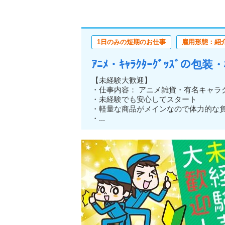
1日のみの短期のお仕事
雇用形態：紹
ｱﾆﾒ・ｷｬﾗｸﾀｰｸﾞｯｽﾞの
【未経験大歓迎】
・仕事内容： アニメ雑貨・有名キャラ
・未経験でも安心してスタート
・軽量な商品がメインなので体力的
・...