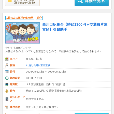
1日のみの短期のお仕事
紹介
西川口駅集合【時給1300円＋交通費片道
支給】引越助手
☆おすすめポイント☆
お任せするのはシンプルな作業ばかりなので、未経験の方も安心して始められます♪...
エリア
埼玉県 川口市
職種
引越し/移転/運搬業務
日付
2026/08/22(土) ～ 2026/08/22(土)
勤務時間
08:00 - 17:00
最寄駅
ＪＲ京浜東北線：西川口 / 徒歩1分
給与
時給： 1,300円 / 交通費 実費支給 (上限2,000円)
即払いサービ
利用できません
ス
雇用形態
紹介（紹介先企業が雇用主）