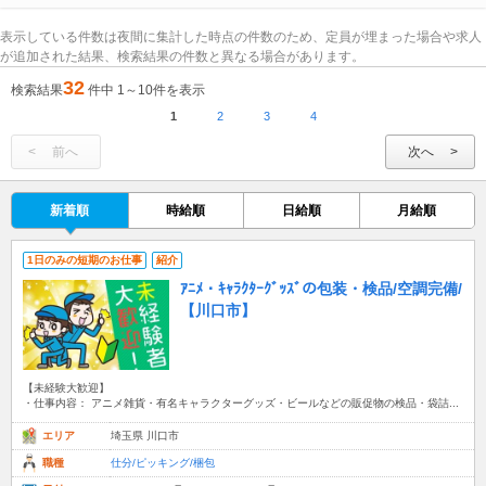
表示している件数は夜間に集計した時点の件数のため、定員が埋まった場合や求人
が追加された結果、検索結果の件数と異なる場合があります。
32
検索結果
件中 1～10件を表示
1
2
3
4
前へ
次へ
新着順
時給順
日給順
月給順
1日のみの短期のお仕事
紹介
ｱﾆﾒ・ｷｬﾗｸﾀｰｸﾞｯｽﾞの包装・検品/空調完備/
【川口市】
【未経験大歓迎】
・仕事内容： アニメ雑貨・有名キャラクターグッズ・ビールなどの販促物の検品・袋詰...
エリア
埼玉県 川口市
職種
仕分/ピッキング/梱包