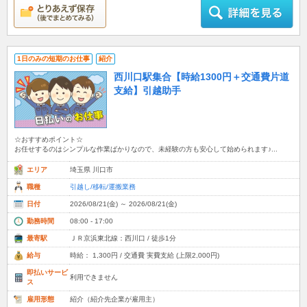
1日のみの短期のお仕事
紹介
西川口駅集合【時給1300円＋交通費片道
支給】引越助手
☆おすすめポイント☆
お任せするのはシンプルな作業ばかりなので、未経験の方も安心して始められます♪...
エリア
埼玉県 川口市
職種
引越し/移転/運搬業務
日付
2026/08/21(金) ～ 2026/08/21(金)
勤務時間
08:00 - 17:00
最寄駅
ＪＲ京浜東北線：西川口 / 徒歩1分
給与
時給： 1,300円 / 交通費 実費支給 (上限2,000円)
即払いサービ
利用できません
ス
雇用形態
紹介（紹介先企業が雇用主）