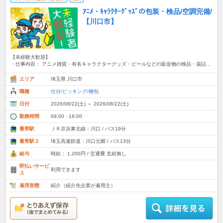
ｱﾆﾒ・ｷｬﾗｸﾀｰｸﾞｯｽﾞの包装・検品/空調完備/
【川口市】
【未経験大歓迎】
・仕事内容： アニメ雑貨・有名キャラクターグッズ・ビールなどの販促物の検品・袋詰...
エリア
埼玉県 川口市
職種
仕分/ピッキング/梱包
日付
2026/08/22(土) ～ 2026/08/22(土)
勤務時間
09:00 - 18:00
最寄駅
ＪＲ京浜東北線：川口 / バス19分
最寄駅２
埼玉高速鉄道：川口元郷 / バス13分
給与
時給： 1,200円 / 交通費 支給無し
即払いサービ
利用できます
ス
雇用形態
紹介（紹介先企業が雇用主）