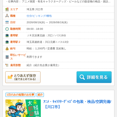
・仕事内容： アニメ雑貨・有名キャラクターグッズ・ビールなどの販促物の検品・袋詰...
エリア
埼玉県 川口市
職種
仕分/ピッキング/梱包
日付
2026/08/19(水) ～ 2026/08/19(水)
勤務時間
09:00 - 18:00
最寄駅
ＪＲ京浜東北線：川口 / バス19分
最寄駅２
埼玉高速鉄道：川口元郷 / バス13分
給与
時給： 1,200円 / 交通費 支給無し
即払いサービ
利用できます
ス
雇用形態
紹介（紹介先企業が雇用主）
1日のみの短期のお仕事
紹介
ｱﾆﾒ・ｷｬﾗｸﾀｰｸﾞｯｽﾞの包装・検品/空調完備/
【川口市】