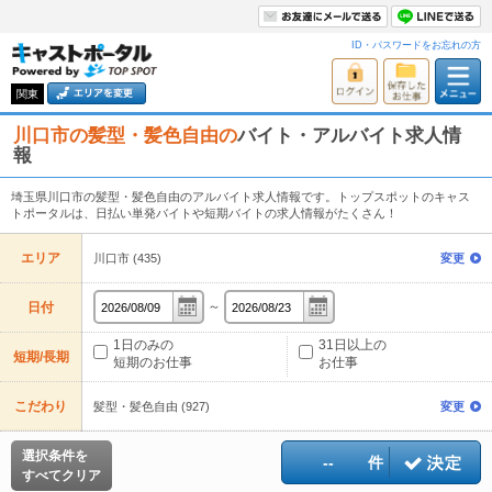
ID・パスワードをお忘れの方
関東
川口市の髪型・髪色自由の
バイト・アルバイト求人情
報
埼玉県川口市の髪型・髪色自由のアルバイト求人情報です。トップスポットのキャス
トポータルは、日払い単発バイトや短期バイトの求人情報がたくさん！
エリア
川口市 (435)
変更
～
日付
1日のみの
31日以上の
短期/長期
短期のお仕事
お仕事
こだわり
髪型・髪色自由 (927)
変更
選択条件を
--
件
すべてクリア