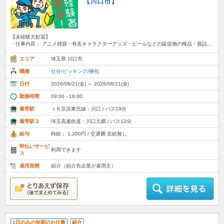
【川口市】
【未経験大歓迎】
・仕事内容： アニメ雑貨・有名キャラクターグッズ・ビールなどの販促物の検品・袋詰...
エリア
埼玉県 川口市
職種
仕分/ピッキング/梱包
日付
2026/08/21(金) ～ 2026/08/21(金)
勤務時間
09:00 - 18:00
最寄駅
ＪＲ京浜東北線：川口 / バス19分
最寄駅２
埼玉高速鉄道：川口元郷 / バス13分
給与
時給： 1,200円 / 交通費 支給無し
即払いサービ
利用できます
ス
雇用形態
紹介（紹介先企業が雇用主）
1日のみの短期のお仕事
紹介