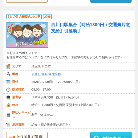
1日のみの短期のお仕事
紹介
西川口駅集合【時給1300円＋交通費片道
支給】引越助手
☆おすすめポイント☆
お任せするのはシンプルな作業ばかりなので、未経験の方も安心して始められます♪...
エリア
埼玉県 川口市
職種
引越し/移転/運搬業務
日付
2026/08/23(日) ～ 2026/08/23(日)
勤務時間
08:00 - 17:00
最寄駅
ＪＲ京浜東北線：西川口 / 徒歩1分
給与
時給： 1,300円 / 交通費 実費支給 (上限2,000円)
即払いサービ
利用できません
ス
雇用形態
紹介（紹介先企業が雇用主）