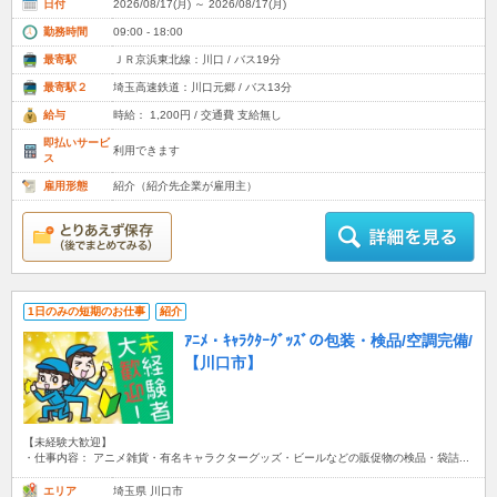
日付
2026/08/17(月) ～ 2026/08/17(月)
勤務時間
09:00 - 18:00
最寄駅
ＪＲ京浜東北線：川口 / バス19分
最寄駅２
埼玉高速鉄道：川口元郷 / バス13分
給与
時給： 1,200円 / 交通費 支給無し
即払いサービ
利用できます
ス
雇用形態
紹介（紹介先企業が雇用主）
1日のみの短期のお仕事
紹介
ｱﾆﾒ・ｷｬﾗｸﾀｰｸﾞｯｽﾞの包装・検品/空調完備/
【川口市】
【未経験大歓迎】
・仕事内容： アニメ雑貨・有名キャラクターグッズ・ビールなどの販促物の検品・袋詰...
エリア
埼玉県 川口市