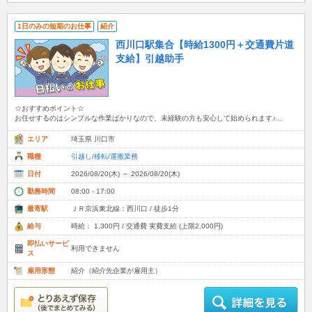
1日のみの短期のお仕事
紹介
西川口駅集合【時給1300円＋交通費片道
支給】引越助手
☆おすすめポイント☆
お任せするのはシンプルな作業ばかりなので、未経験の方も安心して始められます♪...
エリア
埼玉県 川口市
職種
引越し/移転/運搬業務
日付
2026/08/20(木) ～ 2026/08/20(木)
勤務時間
08:00 - 17:00
最寄駅
ＪＲ京浜東北線：西川口 / 徒歩1分
給与
時給： 1,300円 / 交通費 実費支給 (上限2,000円)
即払いサービ
利用できません
ス
雇用形態
紹介（紹介先企業が雇用主）