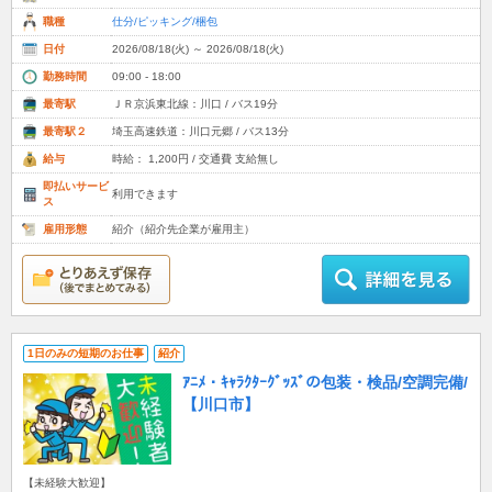
職種
仕分/ピッキング/梱包
日付
2026/08/18(火) ～ 2026/08/18(火)
勤務時間
09:00 - 18:00
最寄駅
ＪＲ京浜東北線：川口 / バス19分
最寄駅２
埼玉高速鉄道：川口元郷 / バス13分
給与
時給： 1,200円 / 交通費 支給無し
即払いサービ
利用できます
ス
雇用形態
紹介（紹介先企業が雇用主）
1日のみの短期のお仕事
紹介
ｱﾆﾒ・ｷｬﾗｸﾀｰｸﾞｯｽﾞの包装・検品/空調完備/
【川口市】
【未経験大歓迎】