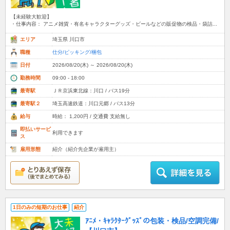
【未経験大歓迎】
・仕事内容： アニメ雑貨・有名キャラクターグッズ・ビールなどの販促物の検品・袋詰...
エリア
埼玉県 川口市
職種
仕分/ピッキング/梱包
日付
2026/08/20(木) ～ 2026/08/20(木)
勤務時間
09:00 - 18:00
最寄駅
ＪＲ京浜東北線：川口 / バス19分
最寄駅２
埼玉高速鉄道：川口元郷 / バス13分
給与
時給： 1,200円 / 交通費 支給無し
即払いサービ
利用できます
ス
雇用形態
紹介（紹介先企業が雇用主）
1日のみの短期のお仕事
紹介
ｱﾆﾒ・ｷｬﾗｸﾀｰｸﾞｯｽﾞの包装・検品/空調完備/