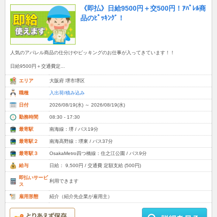
《即払》日給9500円＋交500円！ｱﾊﾟﾚﾙ商
品のﾋﾟｯｷﾝｸﾞ！
人気のアパレル商品の仕分けやピッキングのお仕事が入ってきています！！
日給9500円＋交通費定...
エリア
大阪府 堺市堺区
職種
入出荷/積み込み
日付
2026/08/19(水) ～ 2026/08/19(水)
勤務時間
08:30 - 17:30
最寄駅
南海線：堺 / バス19分
最寄駅２
南海高野線：堺東 / バス37分
最寄駅３
OsakaMetro四つ橋線：住之江公園 / バス9分
給与
日給： 9,500円 / 交通費 定額支給 (500円)
即払いサービ
利用できます
ス
雇用形態
紹介（紹介先企業が雇用主）