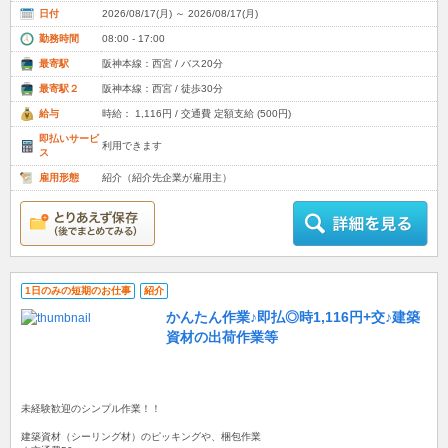
日付
2026/08/17(月) ～ 2026/08/17(月)
勤務時間
08:00 - 17:00
最寄駅
阪神本線：西宮 / バス20分
最寄駅２
阪神本線：西宮 / 徒歩30分
給与
時給： 1,116円 / 交通費 定額支給 (500円)
即払いサービ
利用できます
ス
雇用形態
紹介（紹介先企業が雇用主）
1日のみの短期のお仕事
紹介
かんたん作業♪即払◎時1,116円+交♪建築
資材の出荷作業等
未経験歓迎のシンプル作業！！
建築資材（シーリング材）のピッキングや、梱包作業