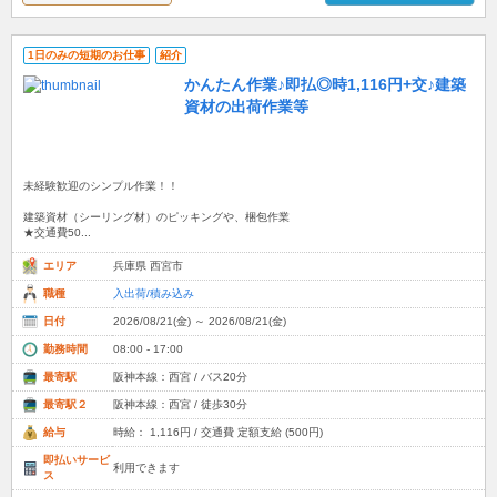
1日のみの短期のお仕事
紹介
かんたん作業♪即払◎時1,116円+交♪建築
資材の出荷作業等
未経験歓迎のシンプル作業！！
建築資材（シーリング材）のピッキングや、梱包作業
★交通費50...
エリア
兵庫県 西宮市
職種
入出荷/積み込み
日付
2026/08/21(金) ～ 2026/08/21(金)
勤務時間
08:00 - 17:00
最寄駅
阪神本線：西宮 / バス20分
最寄駅２
阪神本線：西宮 / 徒歩30分
給与
時給： 1,116円 / 交通費 定額支給 (500円)
即払いサービ
利用できます
ス