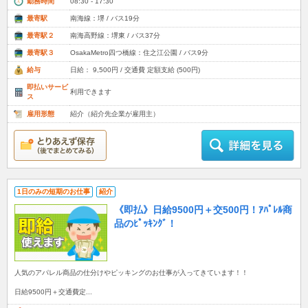
勤務時間
08:30 - 17:30
最寄駅
南海線：堺 / バス19分
最寄駅２
南海高野線：堺東 / バス37分
最寄駅３
OsakaMetro四つ橋線：住之江公園 / バス9分
給与
日給： 9,500円 / 交通費 定額支給 (500円)
即払いサービ
利用できます
ス
雇用形態
紹介（紹介先企業が雇用主）
1日のみの短期のお仕事
紹介
《即払》日給9500円＋交500円！ｱﾊﾟﾚﾙ商
品のﾋﾟｯｷﾝｸﾞ！
人気のアパレル商品の仕分けやピッキングのお仕事が入ってきています！！
日給9500円＋交通費定...