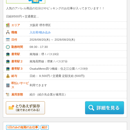
人気のアパレル商品の仕分けやピッキングのお仕事が入ってきています！！
日給9500円＋交通費定...
エリア
大阪府 堺市堺区
職種
入出荷/積み込み
日付
2026/08/20(木) ～ 2026/08/20(木)
勤務時間
08:30 - 17:30
最寄駅
南海線：堺 / バス19分
最寄駅２
南海高野線：堺東 / バス37分
最寄駅３
OsakaMetro四つ橋線：住之江公園 / バス9分
給与
日給： 9,500円 / 交通費 定額支給 (500円)
即払いサービ
利用できます
ス
雇用形態
紹介（紹介先企業が雇用主）
1日のみの短期のお仕事
紹介