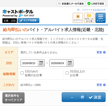
ID・パスワードをお忘れの方
近畿・北陸
給与即払いの
バイト・アルバイト求人情報(近畿・北陸)
給与即払いのアルバイト求人情報です。トップスポットのキャストポータル近畿・北
陸版は、日払い単発バイトや短期バイトの求人情報がたくさん！
エリア
選択している条件はありません
変更
～
日付
1日のみの
31日以上の
短期/長期
短期のお仕事
お仕事
こだわり
給与即払い (368)
変更
選択条件を
--
件
すべてクリア