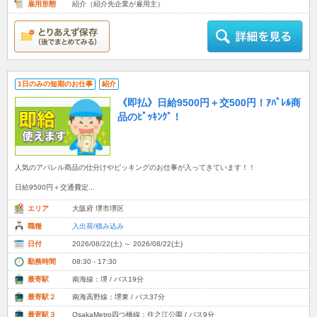
雇用形態
紹介（紹介先企業が雇用主）
1日のみの短期のお仕事
紹介
《即払》日給9500円＋交500円！ｱﾊﾟﾚﾙ商
品のﾋﾟｯｷﾝｸﾞ！
人気のアパレル商品の仕分けやピッキングのお仕事が入ってきています！！
日給9500円＋交通費定...
エリア
大阪府 堺市堺区
職種
入出荷/積み込み
日付
2026/08/22(土) ～ 2026/08/22(土)
勤務時間
08:30 - 17:30
最寄駅
南海線：堺 / バス19分
最寄駅２
南海高野線：堺東 / バス37分
最寄駅３
OsakaMetro四つ橋線：住之江公園 / バス9分