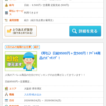
給与
日給： 9,500円 / 交通費 定額支給 (500円)
即払いサービ
利用できます
ス
雇用形態
紹介（紹介先企業が雇用主）
1日のみの短期のお仕事
紹介
《即払》日給9500円＋交500円！ｱﾊﾟﾚﾙ商
品のﾋﾟｯｷﾝｸﾞ！
人気のアパレル商品の仕分けやピッキングのお仕事が入ってきています！！
日給9500円＋交通費定...
エリア
大阪府 堺市堺区
職種
入出荷/積み込み
日付
2026/08/24(月) ～ 2026/08/24(月)