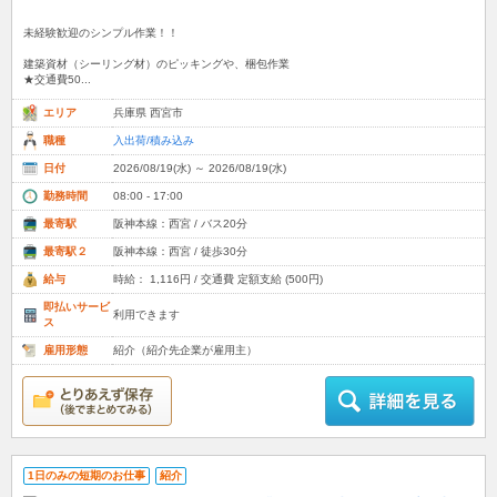
未経験歓迎のシンプル作業！！
建築資材（シーリング材）のピッキングや、梱包作業
★交通費50...
エリア
兵庫県 西宮市
職種
入出荷/積み込み
日付
2026/08/19(水) ～ 2026/08/19(水)
勤務時間
08:00 - 17:00
最寄駅
阪神本線：西宮 / バス20分
最寄駅２
阪神本線：西宮 / 徒歩30分
給与
時給： 1,116円 / 交通費 定額支給 (500円)
即払いサービ
利用できます
ス
雇用形態
紹介（紹介先企業が雇用主）
1日のみの短期のお仕事
紹介