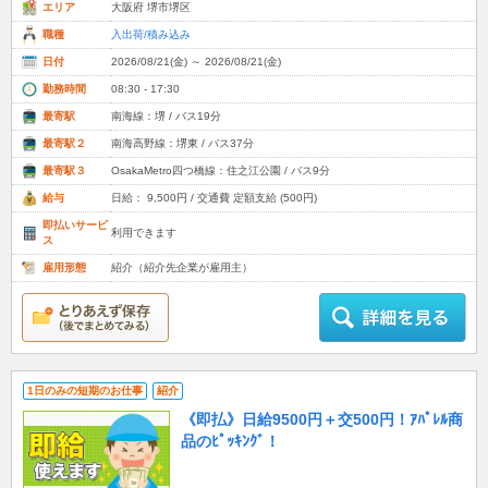
エリア
大阪府 堺市堺区
職種
入出荷/積み込み
日付
2026/08/21(金) ～ 2026/08/21(金)
勤務時間
08:30 - 17:30
最寄駅
南海線：堺 / バス19分
最寄駅２
南海高野線：堺東 / バス37分
最寄駅３
OsakaMetro四つ橋線：住之江公園 / バス9分
給与
日給： 9,500円 / 交通費 定額支給 (500円)
即払いサービ
利用できます
ス
雇用形態
紹介（紹介先企業が雇用主）
1日のみの短期のお仕事
紹介
《即払》日給9500円＋交500円！ｱﾊﾟﾚﾙ商
品のﾋﾟｯｷﾝｸﾞ！