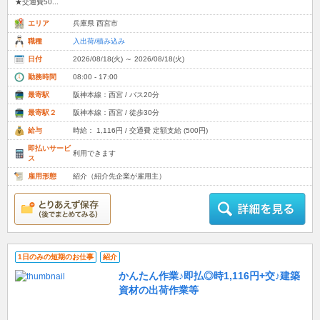
★交通費50...
エリア
兵庫県 西宮市
職種
入出荷/積み込み
日付
2026/08/18(火) ～ 2026/08/18(火)
勤務時間
08:00 - 17:00
最寄駅
阪神本線：西宮 / バス20分
最寄駅２
阪神本線：西宮 / 徒歩30分
給与
時給： 1,116円 / 交通費 定額支給 (500円)
即払いサービ
利用できます
ス
雇用形態
紹介（紹介先企業が雇用主）
1日のみの短期のお仕事
紹介
かんたん作業♪即払◎時1,116円+交♪建築
資材の出荷作業等