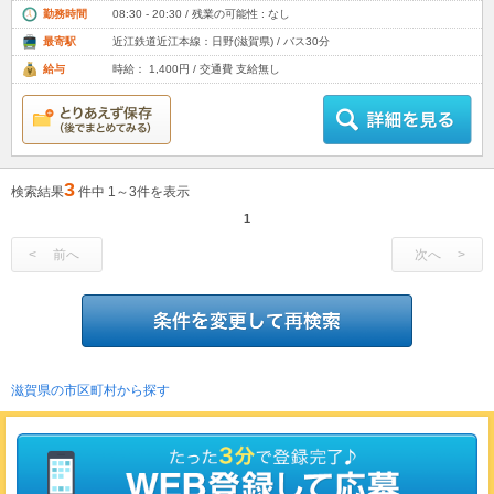
勤務時間
08:30 - 20:30 / 残業の可能性 : なし
最寄駅
近江鉄道近江本線：日野(滋賀県) / バス30分
給与
時給： 1,400円 / 交通費 支給無し
3
検索結果
件中 1～3件を表示
1
前へ
次へ
滋賀県の市区町村から探す