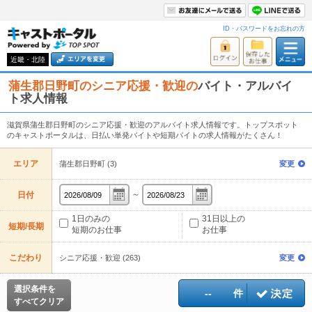
ID・パスワードをお忘れの方
近畿・北陸
蒲生郡日野町のシニア応援・歓迎の
バイト・アルバイ
ト求人情報
滋賀県蒲生郡日野町のシニア応援・歓迎のアルバイト求人情報です。トップスポット
のキャストポータルは、日払い単発バイトや短期バイトの求人情報がたくさん！
エリア
蒲生郡日野町 (3)
変更
～
日付
1日のみの
31日以上の
短期/長期
短期のお仕事
お仕事
こだわり
シニア応援・歓迎 (263)
変更
選択条件を
--
件
すべてクリア