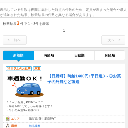
表示している件数は夜間に集計した時点の件数のため、定員が埋まった場合や求人
が追加された結果、検索結果の件数と異なる場合があります。
3
検索結果
件中 1～3件を表示
1
前へ
次へ
新着順
時給順
日給順
月給順
31日以上のお仕事
派遣
【日野町】時給1400円♪平日週3～◎お菓
子の外袋など製造
＊＊～いちおしPOINT～＊＊
・時給1400円でしっかり稼げます！
・平日のみ週3～勤務OK♪...
エリア
滋賀県 蒲生郡日野町
職種
検品業務