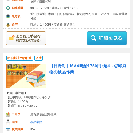
※開始日応相談
勤務時間
08:30 - 20:30 / 残業の可能性 : なし
近江鉄道近江本線：日野(滋賀県) / 車で約20分※車・バイク・自転車通勤
最寄駅
可能
給与
時給： 1,400円 / 交通費 支給無し
31日以上のお仕事
派遣
【日野町】MAX時給1750円♪週4～◎印刷
物の検品作業
▼お仕事詳細▼
【仕事内容】印刷物のピッキング
【時給】1400円
【時間】8：30～20：...
エリア
滋賀県 蒲生郡日野町
職種
検品業務
就業期間
RW