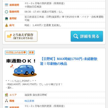
※1～2ヶ月毎の契約更新（長期前提）
就業期間
※開始日応相談
勤務時間
08:30 - 17:45 / 残業の可能性 : なし
近江鉄道近江本線：日野(滋賀県) / 車で約20分※車・バイク・自転車通勤
最寄駅
可能
給与
時給： 1,400円 / 交通費 支給無し
31日以上のお仕事
派遣
【日野町】MAX時給1750円♪未経験歓
迎！印刷物の検品
＊＊～いちおしPOINT～＊＊
・時給1400円（MAX1750円）でしっかり稼げます！
・週4...
エリア
滋賀県 蒲生郡日野町
職種
検品業務
※1～2ヶ月毎の契約更新（長期前提）
就業期間