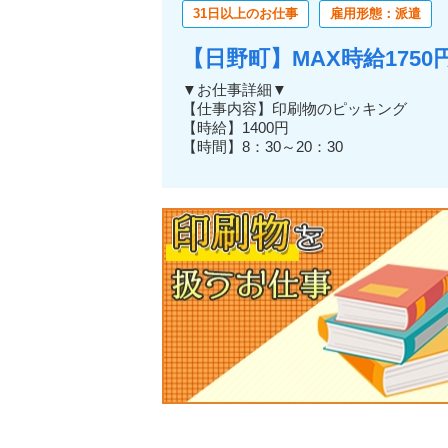
31日以上のお仕事
雇用形態：派遣
滋賀県蒲生郡日野町の週4日以上OKのアルバ
【日野町】MAX時給175
▼お仕事詳細▼
【仕事内容】印刷物のピッキング
【時給】1400円
【時間】8：30～20：30