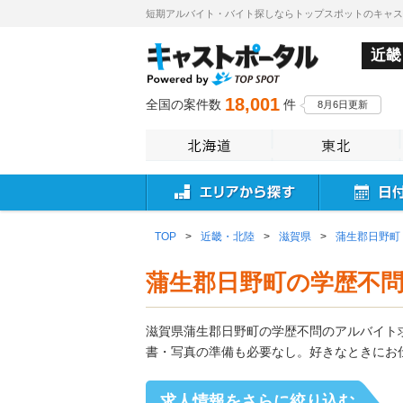
短期アルバイト・バイト探しならトップスポットのキャ
近畿
18,001
全国の案件数
件
8月6日更新
TOP
>
近畿・北陸
>
滋賀県
>
蒲生郡日野町
蒲生郡日野町の学歴不
滋賀県蒲生郡日野町の学歴不問のアルバイト
書・写真の準備も必要なし。好きなときにお
求人情報をさらに絞り込む