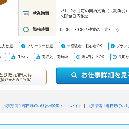
※1～2ヶ月毎の契約更新（長期前提
就業期間
※開始日応相談
勤務時間
08:30 - 20:30 / 残業の可能性 : なし
主夫歓迎
フリーター歓迎
未経験者・初心者OK
ブラン
）
月払い
高収入・高時給
週4日以上OK
長期
滋賀県蒲生郡日野町の経験者歓迎のアルバイト
滋賀県蒲生郡日野町の主
バイト
滋賀県蒲生郡日野町の未経験者・初心者OKのアルバイト
滋賀県
ルバイト
滋賀県蒲生郡日野町の中高年活躍中のアルバイト
）のアルバイト
滋賀県蒲生郡日野町の月払いのアルバイト
滋賀県蒲生郡