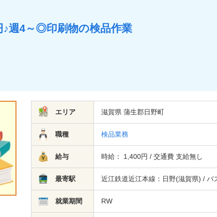
イト
滋賀県蒲生郡日野町の長期歓迎のアルバイト
滋賀県蒲生郡日野町の
0円♪週4～◎印刷物の検品作業
エリア
滋賀県 蒲生郡日野町
職種
検品業務
給与
時給： 1,400円 / 交通費 支給無し
最寄駅
近江鉄道近江本線：日野(滋賀県) / バ
就業期間
RW