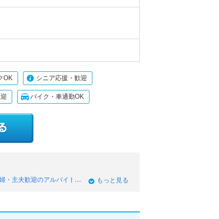
）
クOK
シニア応援・歓迎
歓迎
バイク・車通勤OK
婦・主夫歓迎のアルバイト
もっと見る
蒲生郡日野町のブランクOKのアルバイト
日野町の高収入・高時給のアルバイト