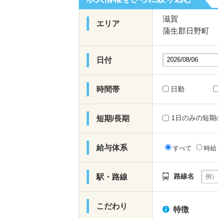
滋賀
エリア
蒲生郡日野町
日付
時間帯
日勤
1日のみの短期
短期/長期
給与体系
すべて
時
路線名
駅・路線
こだわり
特徴