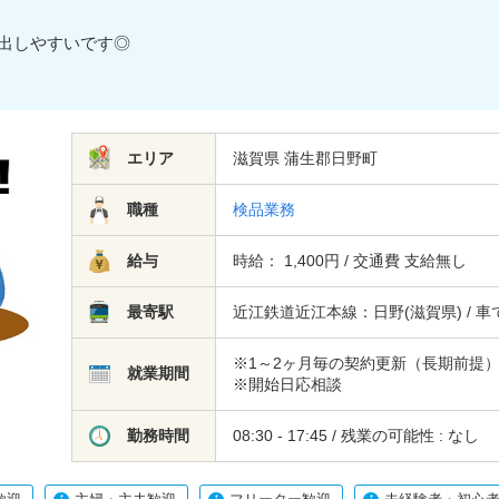
ど出しやすいです◎
.
エリア
滋賀県 蒲生郡日野町
職種
検品業務
給与
時給： 1,400円 / 交通費 支給無し
最寄駅
近江鉄道近江本線：日野(滋賀県) / 
※1～2ヶ月毎の契約更新（長期前提
就業期間
※開始日応相談
勤務時間
08:30 - 17:45 / 残業の可能性 : なし