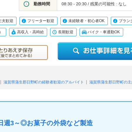
勤務時間
08:30 - 20:30 / 残業の可能性 : なし
主夫歓迎
フリーター歓迎
未経験者・初心者OK
ブラン
）
高収入・高時給
長期歓迎
バイク・車通勤OK
滋賀県蒲生郡日野町の経験者歓迎のアルバイト
滋賀県蒲生郡日野町の主
バイト
滋賀県蒲生郡日野町の未経験者・初心者OKのアルバイト
滋賀県
ルバイト
滋賀県蒲生郡日野町の中高年活躍中のアルバイト
）のアルバイト
滋賀県蒲生郡日野町の高収入・高時給のアルバイト
滋賀
アルバイト
平日週3～◎お菓子の外袋など製造