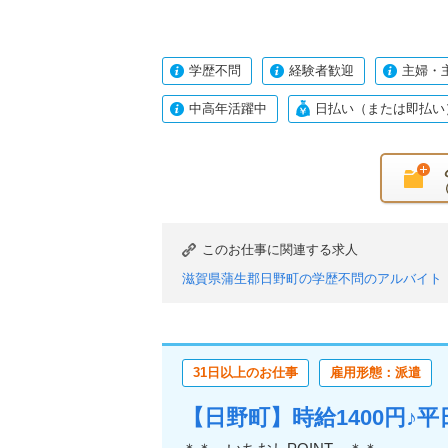
学歴不問
経験者歓迎
主婦・
中高年活躍中
日払い（または即払い
このお仕事に関連する求人
滋賀県蒲生郡日野町の学歴不問のアルバイト
滋賀県蒲生郡日野町のフリーター歓迎のアル
滋賀県蒲生郡日野町のシニア応援・歓迎のア
滋賀県蒲生郡日野町の日払い（または即払い
31日以上のお仕事
雇用形態：派遣
滋賀県蒲生郡日野町のバイク・車通勤OKの
【日野町】時給1400円♪