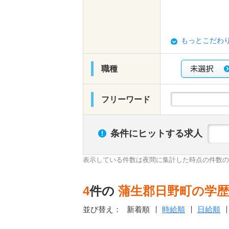
もっとこだわ
職種
フリーワード
条件にヒットする求人
表示している件数は夜間に集計した時点の件数の
4
件の
蒲生郡日野町の学
並び替え：
新着順
時給順
日給順