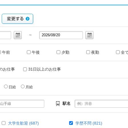
～
午前
午後
夕勤
夜勤
全
のお仕事
31日以上のお仕事
給
日給
月給
駅名
大学生歓迎 (687)
学歴不問 (821)