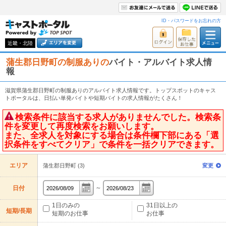
ID・パスワードをお忘れの方
近畿・北陸
蒲生郡日野町の制服ありの
バイト・アルバイト求人情
報
滋賀県蒲生郡日野町の制服ありのアルバイト求人情報です。トップスポットのキャス
トポータルは、日払い単発バイトや短期バイトの求人情報がたくさん！
検索条件に該当する求人がありませんでした。検索条
件を変更して再度検索をお願いします。
また、全求人を対象にする場合は条件欄下部にある「選
択条件をすべてクリア」で条件を一括クリアできます。
エリア
蒲生郡日野町 (3)
変更
～
日付
1日のみの
31日以上の
短期/長期
短期のお仕事
お仕事