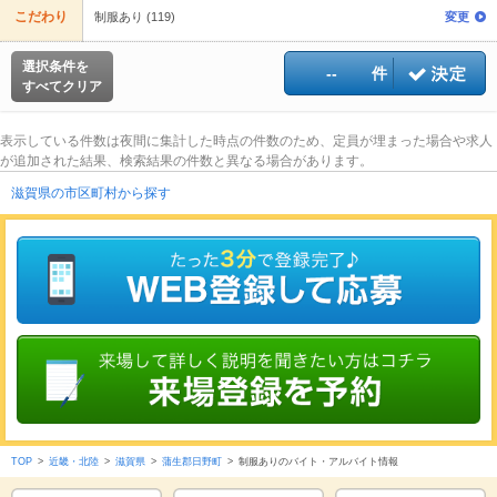
こだわり
制服あり (119)
変更
選択条件を
--
件
すべてクリア
表示している件数は夜間に集計した時点の件数のため、定員が埋まった場合や求人
が追加された結果、検索結果の件数と異なる場合があります。
滋賀県の市区町村から探す
TOP
>
近畿・北陸
>
滋賀県
>
蒲生郡日野町
>
制服ありのバイト・アルバイト情報