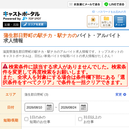
ID・パスワードをお忘れの方
近畿・北陸
蒲生郡日野町の駅チカ・駅ナカの
バイト・アルバイト
求人情報
滋賀県蒲生郡日野町の駅チカ・駅ナカのアルバイト求人情報です。トップスポットの
キャストポータルは、日払い単発バイトや短期バイトの求人情報がたくさん！
検索条件に該当する求人がありませんでした。検索条
件を変更して再度検索をお願いします。
また、全求人を対象にする場合は条件欄下部にある「選
択条件をすべてクリア」で条件を一括クリアできます。
エリア
蒲生郡日野町 (3)
変更
～
日付
1日のみの
31日以上の
短期/長期
短期のお仕事
お仕事