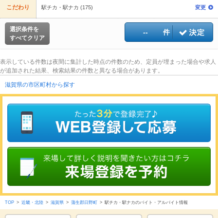
こだわり
駅チカ・駅ナカ (175)
変更
選択条件を
--
件
すべてクリア
表示している件数は夜間に集計した時点の件数のため、定員が埋まった場合や求人
が追加された結果、検索結果の件数と異なる場合があります。
滋賀県の市区町村から探す
TOP
>
近畿・北陸
>
滋賀県
>
蒲生郡日野町
>
駅チカ・駅ナカのバイト・アルバイト情報