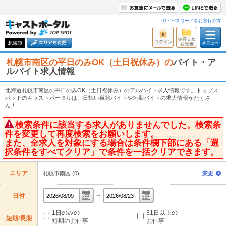
ID・パスワードをお忘れの方
北海道
札幌市南区の平日のみOK（土日祝休み）の
バイト・ア
ルバイト求人情報
北海道札幌市南区の平日のみOK（土日祝休み）のアルバイト求人情報です。トップス
ポットのキャストポータルは、日払い単発バイトや短期バイトの求人情報がたくさ
ん！
検索条件に該当する求人がありませんでした。検索条
件を変更して再度検索をお願いします。
また、全求人を対象にする場合は条件欄下部にある「選
択条件をすべてクリア」で条件を一括クリアできます。
エリア
札幌市南区 (0)
変更
～
日付
1日のみの
31日以上の
短期/長期
短期のお仕事
お仕事