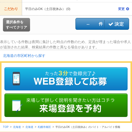
こだわり
平日のみOK（土日祝休み） (0)
変更
選択条件を
--
件
すべてクリア
表示している件数は夜間に集計した時点の件数のため、定員が埋まった場合や求人
が追加された結果、検索結果の件数と異なる場合があります。
北海道の市区町村から探す
TOP
>
北海道
>
北海道
>
札幌市南区
>
平日のみOK（土日祝休み）のバイト・アルバイト情報