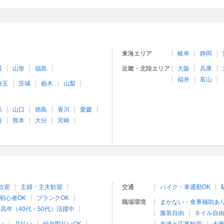
東海エリア
岐阜
静岡
田
山形
福島
近畿・北陸エリア
大阪
兵庫
福井
富山
埼玉
茨城
栃木
山梨
島
山口
徳島
香川
愛媛
崎
熊本
大分
宮崎
歓迎
主婦・主夫歓迎
交通
バイク・車通勤OK
初心者OK
ブランクOK
職場環境
まかない・食事補助あ
高年（40代・50代）活躍中
服装自由
ネイル自由