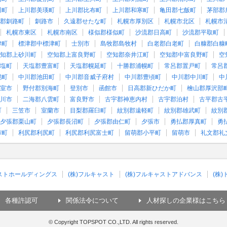
川町
上川郡美瑛町
上川郡比布町
上川郡和寒町
亀田郡七飯町
茅部郡
郡釧路町
釧路市
久遠郡せたな町
札幌市厚別区
札幌市北区
札幌市
札幌市東区
札幌市南区
様似郡様似町
沙流郡日高町
沙流郡平取町
津町
標津郡中標津町
士別市
島牧郡島牧村
白老郡白老町
白糠郡白糠
知郡上砂川町
空知郡上富良野町
空知郡奈井江町
空知郡中富良野町
空
塩町
天塩郡豊富町
天塩郡幌延町
十勝郡浦幌町
常呂郡置戸町
常呂
幌町
中川郡池田町
中川郡音威子府村
中川郡豊頃町
中川郡中川町
中
室市
野付郡別海町
登別市
函館市
日高郡新ひだか町
檜山郡厚沢部
川市
二海郡八雲町
富良野市
古宇郡神恵内村
古宇郡泊村
古平郡古
町
三笠市
室蘭市
目梨郡羅臼町
紋別郡遠軽町
紋別郡雄武町
紋別
夕張郡栗山町
夕張郡長沼町
夕張郡由仁町
夕張市
勇払郡厚真町
勇
市町
利尻郡利尻町
利尻郡利尻富士町
留萌郡小平町
留萌市
礼文郡礼
ャストホールディングス
(株)フルキャスト
(株)フルキャストアドバンス
(株
各種許認可
関係法令について
人材探しの企業様はこちら
© Copyright TOPSPOT CO.,LTD. All rights reserved.