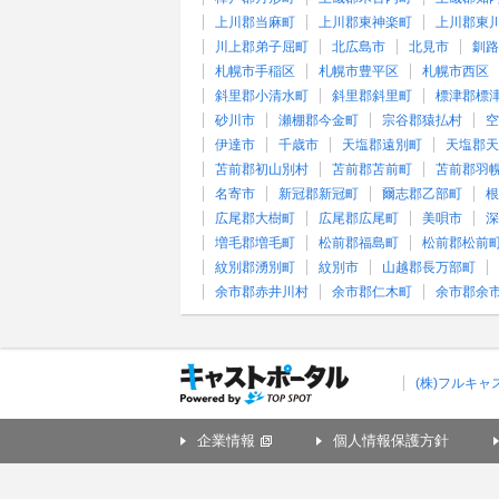
上川郡当麻町
上川郡東神楽町
上川郡東
川上郡弟子屈町
北広島市
北見市
釧路
札幌市手稲区
札幌市豊平区
札幌市西区
斜里郡小清水町
斜里郡斜里町
標津郡標
砂川市
瀬棚郡今金町
宗谷郡猿払村
空
伊達市
千歳市
天塩郡遠別町
天塩郡天
苫前郡初山別村
苫前郡苫前町
苫前郡羽
名寄市
新冠郡新冠町
爾志郡乙部町
根
広尾郡大樹町
広尾郡広尾町
美唄市
深
増毛郡増毛町
松前郡福島町
松前郡松前
紋別郡湧別町
紋別市
山越郡長万部町
余市郡赤井川村
余市郡仁木町
余市郡余
(株)フルキ
企業情報
個人情報保護方針