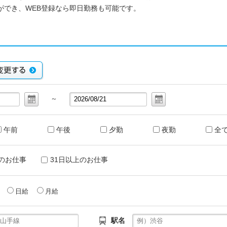
ができ、WEB登録なら即日勤務も可能です。
～
午前
午後
夕勤
夜勤
全
のお仕事
31日以上のお仕事
給
日給
月給
駅名