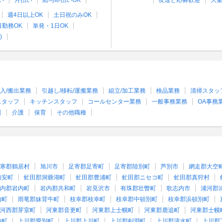
い
月払い
給与即払いOK
友達と応募歓迎
大
週4日以上OK
土日祝のみOK
日勤務OK
単発・1日OK
)
入/搬出業務
引越し/移転/運搬業務
組立/加工業務
検品業務
清掃スタッ
スタッフ
キッチンスタッフ
コールセンター業務
一般事務業務
OA事務
護
介護
保育
その他職種
寒郡鶴居村
旭川市
足寄郡足寄町
足寄郡陸別町
芦別市
網走郡大空
知安町
虻田郡洞爺湖町
虻田郡豊浦町
虻田郡ニセコ町
虻田郡真狩村
内郡岩内町
岩内郡共和町
岩見沢市
有珠郡壮瞥町
歌志内市
浦河郡
内町
雨竜郡妹背牛町
枝幸郡枝幸町
枝幸郡中頓別町
枝幸郡浜頓別町
河西郡芽室町
河東郡音更町
河東郡上士幌町
河東郡鹿追町
河東郡士幌
内町
上川郡愛別町
上川郡上川町
上川郡剣淵町
上川郡清水町
上川郡