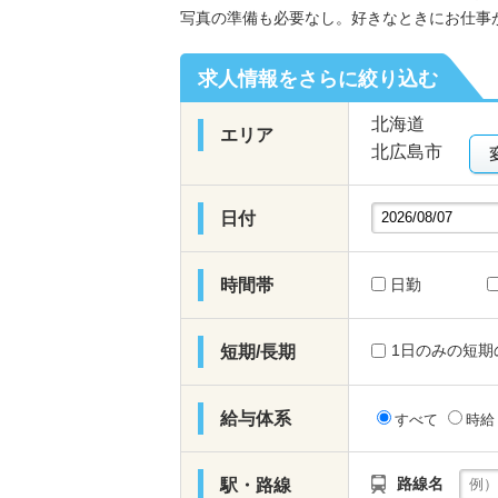
写真の準備も必要なし。好きなときにお仕事
求人情報をさらに絞り込む
北海道
エリア
北広島市
日付
時間帯
日勤
1日のみの短期
短期/長期
給与体系
すべて
時
路線名
駅・路線