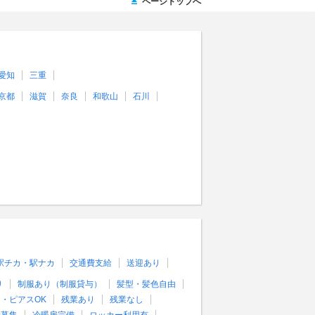
ページトップへ
愛知
三重
京都
滋賀
奈良
和歌山
石川
駅チカ・駅ナカ
交通費支給
送迎あり
り
制服あり（制服貸与）
髪型・髪色自由
・ピアスOK
残業あり
残業なし