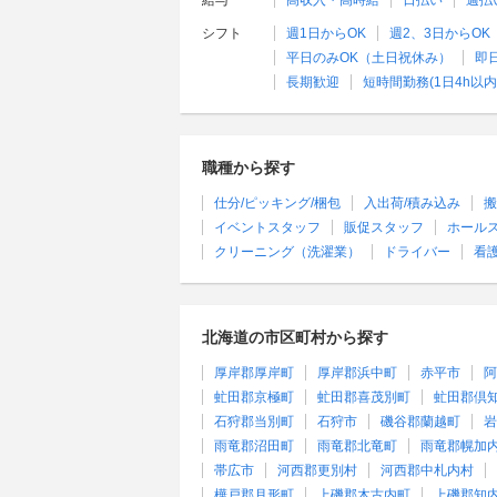
給与
高収入・高時給
日払い
週払
シフト
週1日からOK
週2、3日からOK
平日のみOK（土日祝休み）
即
長期歓迎
短時間勤務(1日4h以内
職種から探す
仕分/ピッキング/梱包
入出荷/積み込み
搬
イベントスタッフ
販促スタッフ
ホール
クリーニング（洗濯業）
ドライバー
看
北海道の市区町村から探す
厚岸郡厚岸町
厚岸郡浜中町
赤平市
阿
虻田郡京極町
虻田郡喜茂別町
虻田郡倶
石狩郡当別町
石狩市
磯谷郡蘭越町
岩
雨竜郡沼田町
雨竜郡北竜町
雨竜郡幌加
帯広市
河西郡更別村
河西郡中札内村
樺戸郡月形町
上磯郡木古内町
上磯郡知