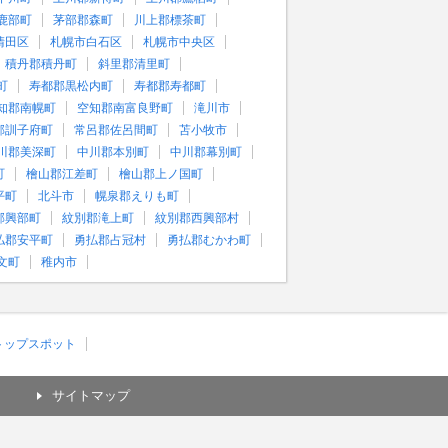
鹿部町
茅部郡森町
川上郡標茶町
清田区
札幌市白石区
札幌市中央区
積丹郡積丹町
斜里郡清里町
町
寿都郡黒松内町
寿都郡寿都町
知郡南幌町
空知郡南富良野町
滝川市
郡訓子府町
常呂郡佐呂間町
苫小牧市
川郡美深町
中川郡本別町
中川郡幕別町
町
檜山郡江差町
檜山郡上ノ国町
平町
北斗市
幌泉郡えりも町
郡興部町
紋別郡滝上町
紋別郡西興部村
払郡安平町
勇払郡占冠村
勇払郡むかわ町
文町
稚内市
)トップスポット
サイトマップ