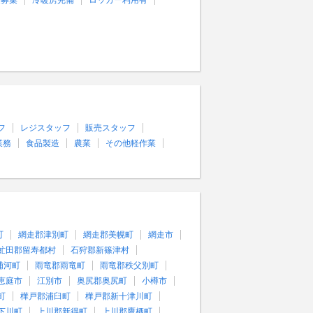
量募集
冷暖房完備
ロッカー利用有
フ
レジスタッフ
販売スタッフ
業務
食品製造
農業
その他軽作業
町
網走郡津別町
網走郡美幌町
網走市
虻田郡留寿都村
石狩郡新篠津村
浦河町
雨竜郡雨竜町
雨竜郡秩父別町
恵庭市
江別市
奥尻郡奥尻町
小樽市
町
樺戸郡浦臼町
樺戸郡新十津川町
下川町
上川郡新得町
上川郡鷹栖町