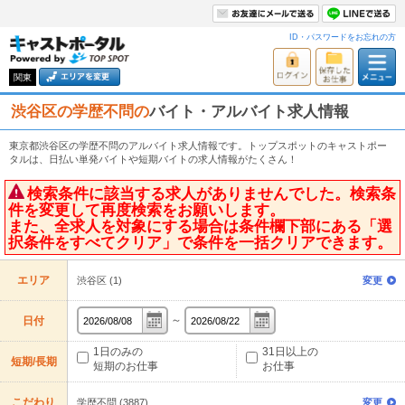
ID・パスワードをお忘れの方
関東
渋谷区の学歴不問の
バイト・アルバイト求人情報
東京都渋谷区の学歴不問のアルバイト求人情報です。トップスポットのキャストポー
タルは、日払い単発バイトや短期バイトの求人情報がたくさん！
検索条件に該当する求人がありませんでした。検索条
件を変更して再度検索をお願いします。
また、全求人を対象にする場合は条件欄下部にある「選
択条件をすべてクリア」で条件を一括クリアできます。
エリア
渋谷区 (1)
変更
～
日付
1日のみの
31日以上の
短期/長期
短期のお仕事
お仕事
こだわり
学歴不問 (3887)
変更