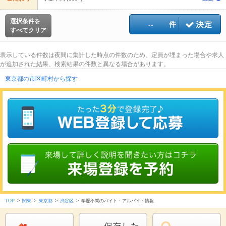
選択条件を
--
件
すべてクリア
表示している件数は夜間に集計した時点の件数のため、定員が埋まった場合や求人
が追加された結果、検索結果の件数と異なる場合があります。
東京都の市区町村から探す
TOP
>
関東
>
東京都
>
渋谷区
>
学歴不問のバイト・アルバイト情報