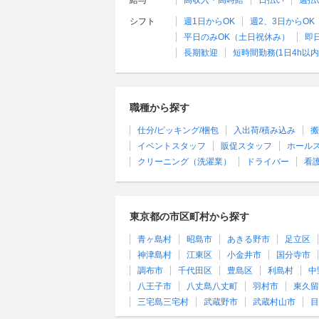
給与
高収入・高時給
日払い
週払
シフト
週1日からOK
週2、3日からOK
平日のみOK（土日祝休み）
即
長期歓迎
短時間勤務(1日4h以内
職種から探す
仕分/ピッキング/梱包
入出荷/積み込み
搬
イベントスタッフ
販促スタッフ
ホール
クリーニング（洗濯業）
ドライバー
看
東京都の市区町村から探す
青ヶ島村
昭島市
あきる野市
足立区
神津島村
江東区
小金井市
国分寺市
調布市
千代田区
豊島区
利島村
中
八王子市
八丈島八丈町
羽村市
東久留
三宅島三宅村
武蔵野市
武蔵村山市
目