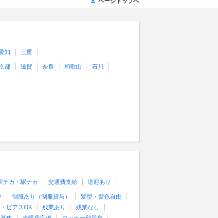
ページトップへ
愛知
三重
京都
滋賀
奈良
和歌山
石川
駅チカ・駅ナカ
交通費支給
送迎あり
り
制服あり（制服貸与）
髪型・髪色自由
・ピアスOK
残業あり
残業なし