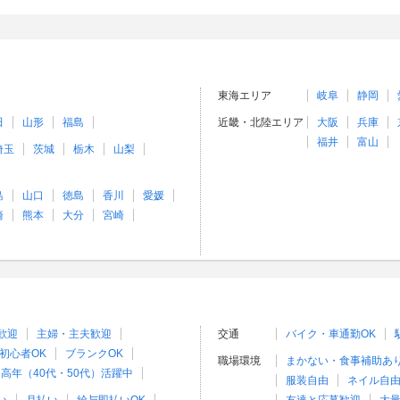
東海エリア
岐阜
静岡
田
山形
福島
近畿・北陸エリア
大阪
兵庫
福井
富山
埼玉
茨城
栃木
山梨
島
山口
徳島
香川
愛媛
崎
熊本
大分
宮崎
歓迎
主婦・主夫歓迎
交通
バイク・車通勤OK
初心者OK
ブランクOK
職場環境
まかない・食事補助あ
高年（40代・50代）活躍中
服装自由
ネイル自由