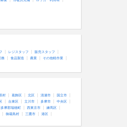
量募集
冷暖房完備
ロッカー利用有
フ
レジスタッフ
販売スタッフ
業務
食品製造
農業
その他軽作業
原村
葛飾区
北区
清瀬市
国立市
区
台東区
立川市
多摩市
中央区
西多摩郡瑞穂町
西東京市
練馬区
御蔵島村
三鷹市
港区