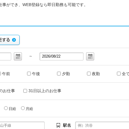
仕事ができ、WEB登録なら即日勤務も可能です。
～
午前
午後
夕勤
夜勤
全
のお仕事
31日以上のお仕事
給
日給
月給
駅名