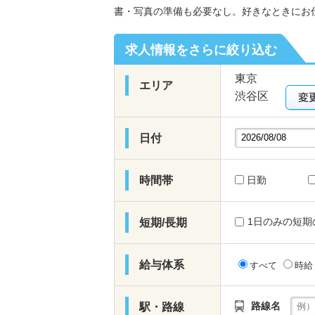
書・写真の準備も必要なし。好きなときにお
求人情報をさらに絞り込む
東京
エリア
渋谷区
日付
時間帯
日勤
1日のみの短期
短期/長期
給与体系
すべて
時
路線名
駅・路線