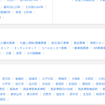
い
月払い
給与即払いOK
友達と応募歓迎
大
週4日以上OK
土日祝のみOK
日勤務OK
単発・1日OK
)
入/搬出業務
引越し/移転/運搬業務
組立/加工業務
検品業務
清掃スタッ
スタッフ
キッチンスタッフ
コールセンター業務
一般事務業務
OA事務
護
介護
保育
その他職種
荒川区
板橋区
稲城市
江戸川区
青梅市
大島町
大田区
小笠
小平市
狛江市
品川区
渋谷区
新宿区
杉並区
墨田区
世田谷
野区
新島村
西多摩郡奥多摩町
西多摩郡日の出町
西多摩郡檜原村
米市
東村山市
東大和市
日野市
福生市
府中市
文京区
町田市
黒区