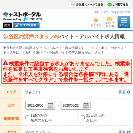
ID・パスワードをお忘れの方
関東
渋谷区の清掃スタッフの
バイト・アルバイト求人情報
東京都渋谷区の清掃スタッフのアルバイト求人情報です。トップスポットのキャスト
ポータルは、日払い単発バイトや短期バイトの求人情報がたくさん！
検索条件に該当する求人がありませんでした。検索条
件を変更して再度検索をお願いします。
また、全求人を対象にする場合は条件欄下部にある「選
択条件をすべてクリア」で条件を一括クリアできます。
エリア
渋谷区 (1)
変更
～
日付
1日のみの
31日以上の
短期/長期
短期のお仕事
お仕事
こだわり
清掃スタッフ (95)
変更