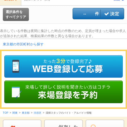
選択条件を
--
件
すべてクリア
表示している件数は夜間に集計した時点の件数のため、定員が埋まった場合や求人
が追加された結果、検索結果の件数と異なる場合があります。
東京都の市区町村から探す
TOP
>
関東
>
東京都
>
渋谷区
>
清掃スタッフのバイト・アルバイト情報